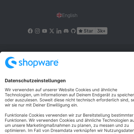
English
Star
3k+
Terms & Conditions
Privacy
Legal notice
Cookie settings
Copyright © shopware AG - All rights reserved
Notice: * All prices are quoted net of the statutory value-added tax