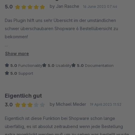
5.0
by Jan Rasche
16 June 2023 07:46
Average rating of 5 out of 5 stars
Das Plugin hilft uns sehr Übersicht im der umständlichen
schwer überschaubaren Shopware 6 Bestellübersicht zu
bekommen!
Jetzt bitte noch zu den bestellen Artikeln zusätzlich den
Show more
verfügbaren Lagerbestand aufführen, so dass man gleich
5.0
Functionality
5.0
Usability
5.0
Documentation
sieht, ob sofort versendet werden kann. Das wäre traumhaft!
5.0
Support
Eigentlich gut
3.0
by Michael Meder
19 April 2023 11:52
Average rating of 3 out of 5 stars
Eigentlich ist diese Funktion bei Shopware schon lange
überfällig, es ist absolut zeitraubend wenn jede Bestellung
extra angeklickt werden muß um zu sehen was bestellt wurde.