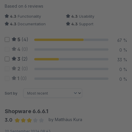
Average rating of 4.33 out of 5 stars
Based on 6 reviews
4.3
Functionality
4.3
Usability
4.3
Documentation
4.3
Support
5
(4)
67 %
4
(0)
0 %
3
(2)
33 %
2
(0)
0 %
1
(0)
0 %
Sort by
Shopware 6.6.6.1
3.0
by Matthäus Kura
Average rating of 3 out of 5 stars
20 September 2024 08:43