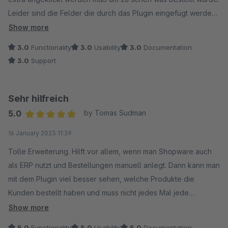
Leider sind die Felder die durch das Plugin eingefügt werden
viel zu groß, diese können zwar manuell wieder zusammen
Show more
geschoben werden. Dies ist jedoch nicht dauerhaft.
3.0
Functionality
3.0
Usability
3.0
Documentation
3.0
Support
Sehr hilfreich
5.0
by Tomas Sudman
Average rating of 5 out of 5 stars
16 January 2023 11:39
Tolle Erweiterung. Hilft vor allem, wenn man Shopware auch
als ERP nutzt und Bestellungen manuell anlegt. Dann kann man
mit dem Plugin viel besser sehen, welche Produkte die
Kunden bestellt haben und muss nicht jedes Mal jede
Bestellung öffnen. Top!
Show more
5.0
Functionality
5.0
Usability
5.0
Documentation