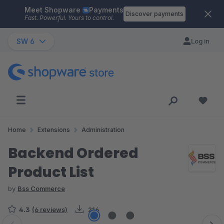
Meet Shopware
Payments
Skip to main content
Discover payments
Fast. Powerful. Yours to control.
SW 6
Log in
Home
Extensions
Administration
Backend Ordered
Product List
by
Bss Commerce
4.3
(6 reviews)
216