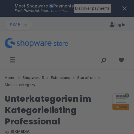
Meet Shopware
Payments
Skip to main content
Discover payments
Fast. Powerful. Yours to control.
SW 5
Log in
Home
Shopware 5
Extensions
Storefront
Menu + category
Unterkategorien im
Kategorielisting
Professional
by
SIXMEDIA