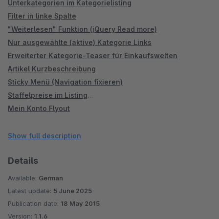
Unterkategorien im Kategorielisting
Filter in linke Spalte
"Weiterlesen" Funktion (jQuery Read more)
Nur ausgewählte (aktive) Kategorie Links
Erweiterter Kategorie-Teaser für Einkaufswelten
Artikel Kurzbeschreibung
Sticky Menü (Navigation fixieren)
Staffelpreise im Listing
Mein Konto Flyout
Linke Spalte ausblenden - Für ausgewählte Kategorien
Linke Spalte / Menü Startseite (Shopware 5)
Show full description
Tab für Eigenschaften und Downloads
Details
Lagerbestand Benachrichtigung
Merkzettel entfernen / deaktivieren
Available:
German
Zubehör-Tab neben der Beschreibung
Latest update:
5 June 2025
Sidebar auf Artikelseite
Publication date:
18 May 2015
Nur aktive Kategorie Links (Shopware 4!)
Version:
1.1.6