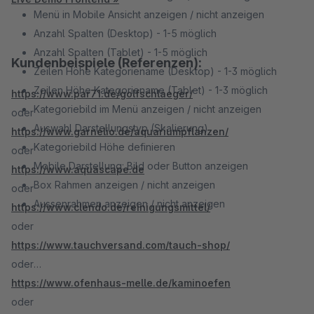
Menü in Mobile Ansicht anzeigen / nicht anzeigen
Anzahl Spalten (Desktop) - 1-5 möglich
Anzahl Spalten (Tablet) - 1-5 möglich
Kundenbeispiele (Referenzen):
Zeilen Höhe Kategoriename (Desktop) - 1-3 möglich
Zeilen Höhe Kategoriename (Tablet) - 1-3 möglich
https://www.par71.de/golfschlaeger/
Kategoriebild im Menü anzeigen / nicht anzeigen
oder
Auswahl Darstellungstyp (Skalierung)
https://www.garnelio.de/aquariumpflanzen/
Kategoriebild Höhe definieren
oder
Mobile Darstellung: Bild oder Button anzeigen
https://www.aquascape.de
Box Rahmen anzeigen / nicht anzeigen
oder
Aussenrahmen anzeigen / nicht anzeigen
https://www.clendo.de/reinigungsmittel/
oder
https://www.tauchversand.com/tauch-shop/
oder
https://www.ofenhaus-melle.de/kaminoefen
oder