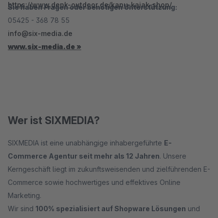
https://www.denk-outdoor.de/kanu-kajak-shop/
Sie haben Fragen oder benötigen Unterstützung:
05425 - 368 78 55
info@six-media.de
www.six-media.de »
Wer ist SIXMEDIA?
SIXMEDIA ist eine unabhängige inhabergeführte
E-
Commerce Agentur seit mehr als 12 Jahren
. Unsere
Kerngeschäft liegt im zukunftsweisenden und zielführenden E-
Commerce sowie hochwertiges und effektives Online
Marketing.
Wir sind
100% spezialisiert auf Shopware Lösungen
und