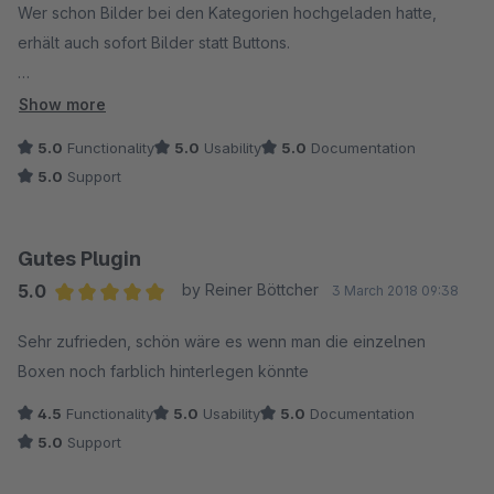
Wer schon Bilder bei den Kategorien hochgeladen hatte,
erhält auch sofort Bilder statt Buttons.
Ist ein "must have" Plug-in.
Show more
5.0
Functionality
5.0
Usability
5.0
Documentation
5.0
Support
Gutes Plugin
5.0
by Reiner Böttcher
3 March 2018 09:38
Average rating of 5 out of 5 stars
Sehr zufrieden, schön wäre es wenn man die einzelnen
Boxen noch farblich hinterlegen könnte
4.5
Functionality
5.0
Usability
5.0
Documentation
5.0
Support