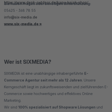
https://www.denk-outdoor.de/kanu-kajak-shop/
Sie haben Fragen oder benötigen Unterstützung:
05425 - 368 78 55
info@six-media.de
www.six-media.de »
Wer ist SIXMEDIA?
SIXMEDIA ist eine unabhängige inhabergeführte
E-
Commerce Agentur seit mehr als 12 Jahren
. Unsere
Kerngeschäft liegt im zukunftsweisenden und zielführenden E-
Commerce sowie hochwertiges und effektives Online
Marketing.
Wir sind
100% spezialisiert auf Shopware Lösungen
und