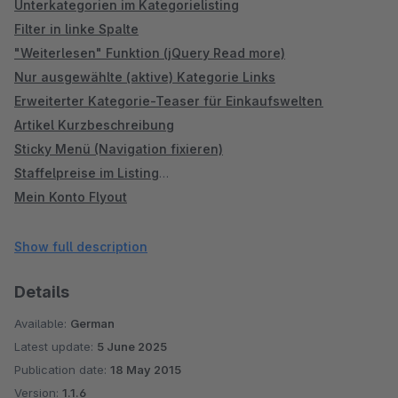
Unterkategorien im Kategorielisting
Filter in linke Spalte
"Weiterlesen" Funktion (jQuery Read more)
Nur ausgewählte (aktive) Kategorie Links
Erweiterter Kategorie-Teaser für Einkaufswelten
Artikel Kurzbeschreibung
Sticky Menü (Navigation fixieren)
Staffelpreise im Listing
Mein Konto Flyout
Linke Spalte ausblenden - Für ausgewählte Kategorien
Linke Spalte / Menü Startseite (Shopware 5)
Show full description
Tab für Eigenschaften und Downloads
Details
Lagerbestand Benachrichtigung
Merkzettel entfernen / deaktivieren
Available:
German
Zubehör-Tab neben der Beschreibung
Latest update:
5 June 2025
Sidebar auf Artikelseite
Publication date:
18 May 2015
Nur aktive Kategorie Links (Shopware 4!)
Version:
1.1.6