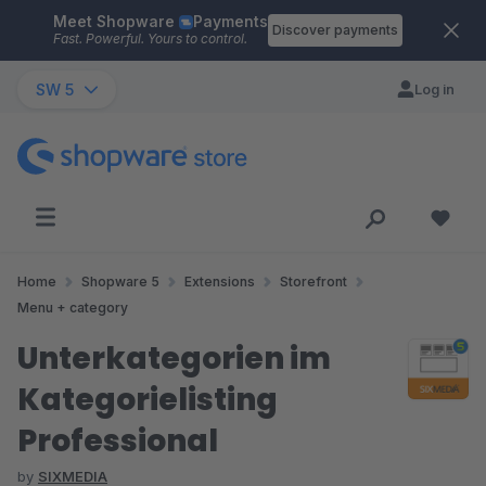
Meet Shopware
Payments
Skip to main content
Discover payments
Fast. Powerful. Yours to control.
SW 5
Log in
Home
Shopware 5
Extensions
Storefront
Menu + category
Unterkategorien im
Kategorielisting
Professional
by
SIXMEDIA