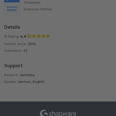
Shopware
Extension Partner
Details
Ø-Rating:
4.8
Partner since:
2014
Average rating of 4.8 out of 5 stars
Extensions:
22
Support
Based in:
Germany
Speaks:
German, English