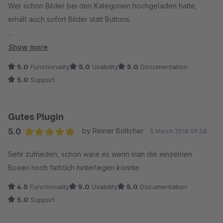
Wer schon Bilder bei den Kategorien hochgeladen hatte,
erhält auch sofort Bilder statt Buttons.
Ist ein "must have" Plug-in.
Show more
5.0
Functionality
5.0
Usability
5.0
Documentation
5.0
Support
Gutes Plugin
5.0
by Reiner Böttcher
3 March 2018 09:38
Average rating of 5 out of 5 stars
Sehr zufrieden, schön wäre es wenn man die einzelnen
Boxen noch farblich hinterlegen könnte
4.5
Functionality
5.0
Usability
5.0
Documentation
5.0
Support