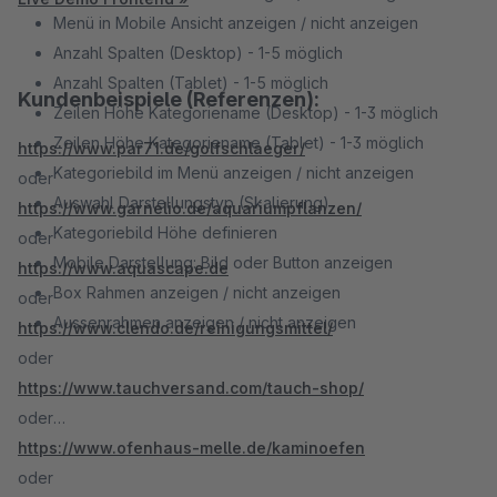
Menü in Mobile Ansicht anzeigen / nicht anzeigen
Anzahl Spalten (Desktop) - 1-5 möglich
Anzahl Spalten (Tablet) - 1-5 möglich
Kundenbeispiele (Referenzen):
Zeilen Höhe Kategoriename (Desktop) - 1-3 möglich
Zeilen Höhe Kategoriename (Tablet) - 1-3 möglich
https://www.par71.de/golfschlaeger/
Kategoriebild im Menü anzeigen / nicht anzeigen
oder
Auswahl Darstellungstyp (Skalierung)
https://www.garnelio.de/aquariumpflanzen/
Kategoriebild Höhe definieren
oder
Mobile Darstellung: Bild oder Button anzeigen
https://www.aquascape.de
Box Rahmen anzeigen / nicht anzeigen
oder
Aussenrahmen anzeigen / nicht anzeigen
https://www.clendo.de/reinigungsmittel/
oder
https://www.tauchversand.com/tauch-shop/
oder
https://www.ofenhaus-melle.de/kaminoefen
oder