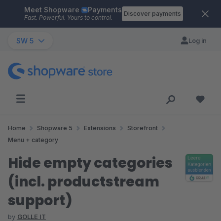
Meet Shopware
Payments
Skip to main content
Discover payments
Fast. Powerful. Yours to control.
SW 5
Log in
Home
Shopware 5
Extensions
Storefront
Menu + category
Hide empty categories
(incl. productstream
support)
by
GOLLE IT