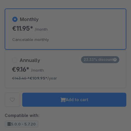
Monthly
€11.95*
/month
Cancelable monthly
Annually
23.33% discount
€9.16*
/month
€143.40
*
€109.95*
/year
Add to cart
Compatible with:
5.0.0 - 5.7.20