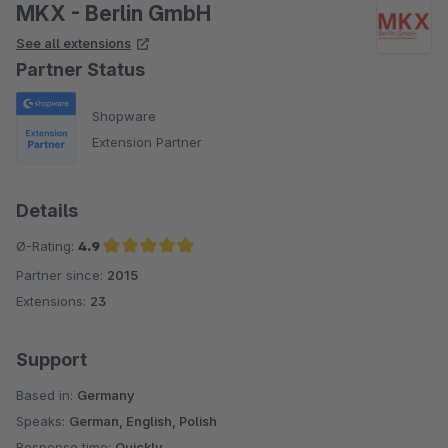
Das Plugin ist auf Kundenwunsch entstanden.
MKX - Berlin GmbH
See all extensions
Partner Status
Shopware
Extension Partner
Details
Ø-Rating:
4.9
Partner since:
2015
Average rating of 4.9 out of 5 stars
Extensions:
23
Support
Based in:
Germany
Speaks:
German, English, Polish
Response time:
Quickly