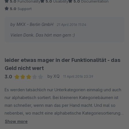
5.0
Functionality
5.0
Usability
5.0
Documentation
5.0
Support
by MKX - Berlin GmbH
21 April 2016 11:04
Vielen Dank. Das hört man gern :)
leider etwas mager in der Funktionalität - das
Geld nicht wert
3.0
by XQ
11 April 2016 23:39
Average rating of 3 out of 5 stars
Es werden tatsächlich nur Unterkategorien einmalig und auch
nur alphabetisch sortiert. Bei kleineren Kategoriebäumen ist
man schneller, wenn man das per Hand macht. Und mal so
nebenbei, wo macht eine alphabetische Kategoriesortierung
Sinn?
Show more