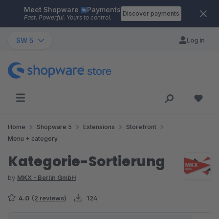
Meet Shopware
Payments
Skip to main content
Discover payments
Fast. Powerful. Yours to control.
SW 5
Log in
Home
Shopware 5
Extensions
Storefront
Menu + category
Kategorie-Sortierung
by
MKX - Berlin GmbH
4.0
(2 reviews)
124
Skip image gallery