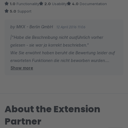
1.0
Functionality
2.0
Usability
4.0
Documentation
Ich hatte mir erhofft, dass auch die Artikel der Kategorie mit
5.0
Support
sortiert werden. Und ich hätte gedacht, dass man
sinnvollerweise die Sortierungalgorithmen
by MKX - Berlin GmbH
12 April 2016 11:06
"Erscheinungsdaten, Beliebtheit,..." ähnlich
|"Habe die Beschreibung nicht ausführlich vorher
http://store.shopware.com/mkx2855569985429/standard-
gelesen - sie war ja korrekt beschrieben."
sortierung-fuer-kategorielisten.html nur halt kategorieweise
Wie Sie erwähnt haben beruht die Bewertung leider auf
vornehmen kann. Dem ist hier nicht so. Habe die Beschreibung
erwarteten Funktionen die nicht beworben wurden.
nicht ausführlich vorher gelesen - sie war ja korrekt
Show more
Dessen ungeachtet freuen wir uns über die Anregung zur
beschrieben.
Erweiterung des Plugins.
Vermissen Sie eine Funktion können Sie uns einfach via
kontakt@mk-extensions.com erreichen. Schreiben Sie
uns und wir erweitern das Plugin gerne entsprechend.
About the Extension
|"Und mal so nebenbei, wo macht eine alphabetische
Partner
Kategoriesortierung Sinn?"