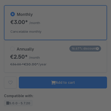
Monthly
€3.00*
/month
Cancelable monthly
Annually
16.67% discount
€2.50*
/month
€36.00
*
€30.00*
/year
Add to cart
Compatible with:
5.0.0 - 5.7.20