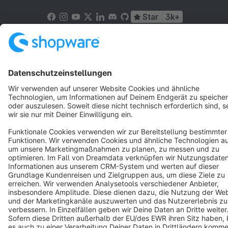
Star
3k+
Terms & Conditions
Privacy
Legal notice
Cookie settings
Copyright © shopware AG - All rights reserved
Notice: * All prices are quoted net of the statutory value-added tax