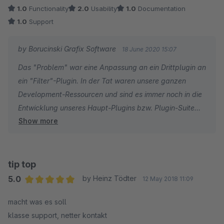
programmieren, aber mit Kunden umgehen sicherlich nicht.
1.0
Functionality
2.0
Usability
1.0
Documentation
1.0
Support
by Borucinski Grafix Software
18 June 2020 15:07
Das "Problem" war eine Anpassung an ein Drittplugin an
ein "Filter"-Plugin. In der Tat waren unsere ganzen
Development-Ressourcen und sind es immer noch in die
Entwicklung unseres Haupt-Plugins bzw. Plugin-Suite
Show more
"Produkt Konfigurator" gewidmet.
Wir konnten leider nicht sofort und kostenlos das Plugin
an ein anderes Filter-Plugin anpassen. Haben jedoch
tip top
versprochen dies zu tun. Das Plugin ist bereits an die
5.0
by Heinz Tödter
12 May 2018 11:09
Shopware-Filterfunktion angepasst. Der Hersteller des
Average rating of 5 out of 5 stars
macht was es soll
Ajax-Filters ist auch bereits mit der Anpassung
klasse support, netter kontakt
beauftragt worden. Das Update folgt in Kürze.