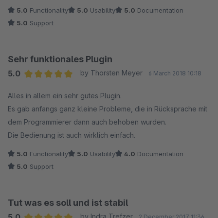
5.0
Functionality
5.0
Usability
5.0
Documentation
mit besten Grüßen
5.0
Support
Konrad Borucinski
Sehr funktionales Plugin
5.0
by Thorsten Meyer
6 March 2018 10:18
Average rating of 5 out of 5 stars
Alles in allem ein sehr gutes Plugin.
Es gab anfangs ganz kleine Probleme, die in Rücksprache mit
dem Programmierer dann auch behoben wurden.
Die Bedienung ist auch wirklich einfach.
5.0
Functionality
5.0
Usability
4.0
Documentation
5.0
Support
Tut was es soll und ist stabil
5.0
by Indra Trefzer
2 December 2017 11:36