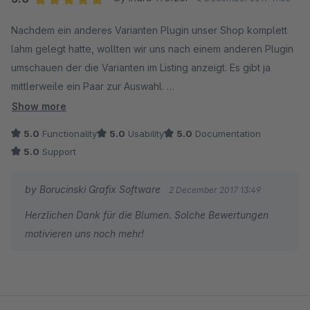
Average rating of 5 out of 5 stars
Nachdem ein anderes Varianten Plugin unser Shop komplett
lahm gelegt hatte, wollten wir uns nach einem anderen Plugin
umschauen der die Varianten im Listing anzeigt. Es gibt ja
mittlerweile ein Paar zur Auswahl.
Show more
Dieses hier, fand ich am besten von allen ausprobierten -
5.0
Functionality
5.0
Usability
5.0
Documentation
super simpel, läuft stabil und der Kontakt zum Support war
5.0
Support
super schnell und der Entwickler ist auch super nett und
motiviert bei der Sache.
by Borucinski Grafix Software
2 December 2017 13:49
Herzlichen Dank für die Blumen. Solche Bewertungen
Vielen Dank von divata.de
motivieren uns noch mehr!