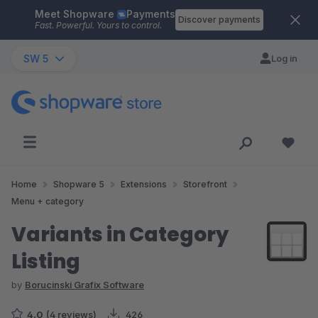
Meet Shopware
Payments
Skip to main content
Discover payments
Fast. Powerful. Yours to control.
SW 5
Log in
Home
Shopware 5
Extensions
Storefront
Menu + category
Variants in Category
Listing
by
Borucinski Grafix Software
4.0
(4 reviews)
426