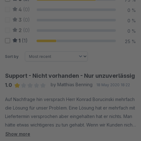
4
(0)
0 %
3
(0)
0 %
2
(0)
0 %
1
(1)
25 %
Sort by
Support - Nicht vorhanden - Nur unzuverlässig
1.0
by Matthias Benning
18 May 2020 18:22
Average rating of 1 out of 5 stars
Auf Nachfrage hin versprach Herr Konrad Borucinski mehrfach
die Lösung für unser Problem. Eine Lösung hat er mehrfach mit
Liefertermin versprochen aber eingehalten hat er nichts. Man
hätte etwas wichtigeres zu tun gehabt. Wenn wir Kunden nicht
mehr das wichtigste sind, was dann? Vielleicht kann man dort
Show more