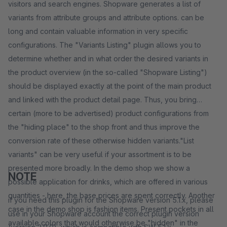
visitors and search engines. Shopware generates a list of
variants from attribute groups and attribute options. can be
long and contain valuable information in very specific
configurations. The "Variants Listing" plugin allows you to
determine whether and in what order the desired variants in
the product overview (in the so-called "Shopware Listing")
should be displayed exactly at the point of the main product
and linked with the product detail page. Thus, you bring
certain (more to be advertised) product configurations from
the "hiding place" to the shop front and thus improve the
conversion rate of these otherwise hidden variants."List
variants" can be very useful if your assortment is to be
presented more broadly. In the demo shop we show a
NOTE
possible application for drinks, which are offered in various
quantities - here, the base prices are spent correctly. Another
if you need this plugin for the Shopware version 5.1.x, please
case in the demo shop is fashion items. Present pockets in all
use in your Shopware account the correct plugin version
available colors that would otherwise be "hidden" in the