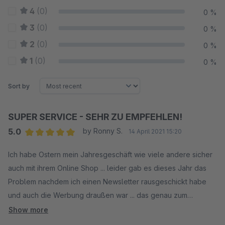
4
(0)
0 %
3
(0)
0 %
2
(0)
0 %
1
(0)
0 %
Sort by
SUPER SERVICE - SEHR ZU EMPFEHLEN!
5.0
by Ronny S.
14 April 2021 15:20
Average rating of 5 out of 5 stars
Ich habe Ostern mein Jahresgeschäft wie viele andere sicher
auch mit ihrem Online Shop ... leider gab es dieses Jahr das
Problem nachdem ich einen Newsletter rausgeschickt habe
und auch die Werbung draußen war ... das genau zum
Osterbeginn ein dickes Osterei auf mich warten sollte. Nämlich
Show more
das die tolle Fehlermeldung im Frontend kommt: Uppps ... es