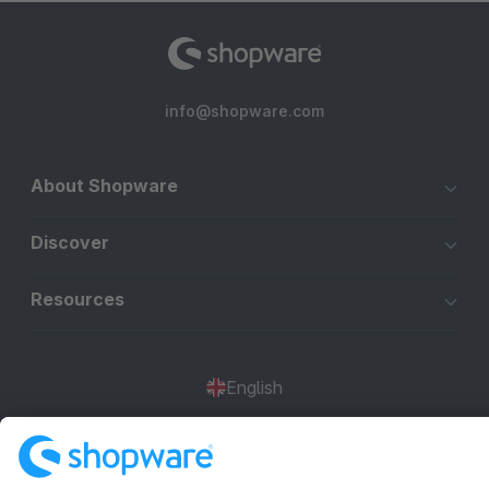
info@shopware.com
About Shopware
Discover
Resources
English
Star
3k+