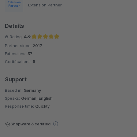
mit Kunden und KUNDENSERVICE! Just WOW!
Extension Partner
Details
Ø-Rating:
4.9
Partner since:
2017
Average rating of 4.9 out of 5 stars
Extensions:
37
Certifications:
5
Support
Based in:
Germany
Speaks:
German, English
Response time:
Quickly
Shopware 6 certified