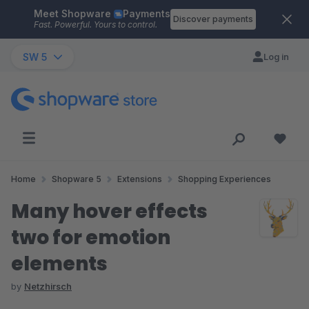
Meet Shopware
Payments
Skip to main content
Discover payments
Fast. Powerful. Yours to control.
SW 5
Log in
Home
Shopware 5
Extensions
Shopping Experiences
Many hover effects
two for emotion
elements
by
Netzhirsch