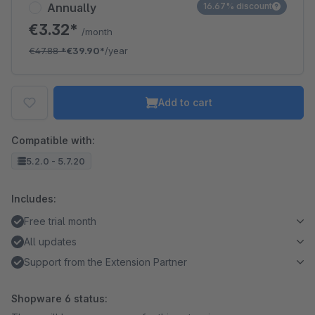
Annually
16.67% discount
€3.32*
/month
€47.88
*
€39.90*
/year
Add to cart
Compatible with:
5.2.0 - 5.7.20
Includes:
Free trial month
All updates
Support from the Extension Partner
Shopware 6 status: