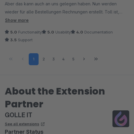
Aber das kann auch an uns gelegen haben. Nun werden
wieder für alle Bestellungen Rechnungen erstellt. Toll ist,
dass das Plugin auch bei Magnalister Bestellungen
Show more
funktioniert.
5.0
Functionality
5.0
Usability
4.0
Documentation
Ich wünschte mir, dass der Support noch zuverlässiger
3.5
Support
antwortet und hilft bei Problemen.
Page
Page
Page
Page
Page
1
2
3
4
5
About the Extension
Partner
GOLLE IT
See all extensions
Partner Status