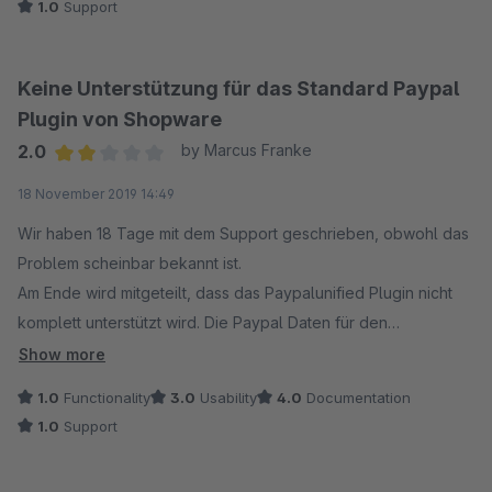
1.0
Support
Subscription verlängert. Ich kann nur jedem empfehlen das
Plugin vorher ordentlich zu testen. Sollte es nicht
funktionieren, gibt es eine ähnliche Lösung von
Keine Unterstützung für das Standard Paypal
"Codeenterprise", die bei uns sehr gut funktioniert.
Plugin von Shopware
2.0
by Marcus Franke
Average rating of 2 out of 5 stars
18 November 2019 14:49
Wir haben 18 Tage mit dem Support geschrieben, obwohl das
Problem scheinbar bekannt ist.
Am Ende wird mitgeteilt, dass das Paypalunified Plugin nicht
komplett unterstützt wird. Die Paypal Daten für den
Rechnungskauf werden nicht in die erstellte Rechnung
Show more
übertragen. Damit erhält der Kunde eine Rechnung ohne den
1.0
Functionality
3.0
Usability
4.0
Documentation
Hinweis, dass er auf das Paypal Konto überwiesen werden
1.0
Support
muss. Der support antwortet auch nur aller 4 Tage.