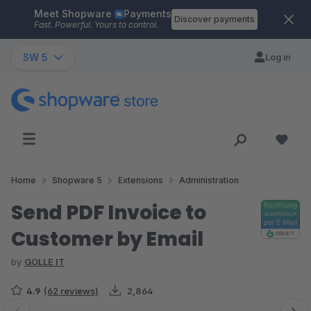
Meet Shopware
Payments
Skip to main content
Discover payments
Fast. Powerful. Yours to control.
SW 5
Log in
Home
Shopware 5
Extensions
Administration
Send PDF Invoice to
Customer by Email
by
GOLLE IT
4.9
(62 reviews)
2,864