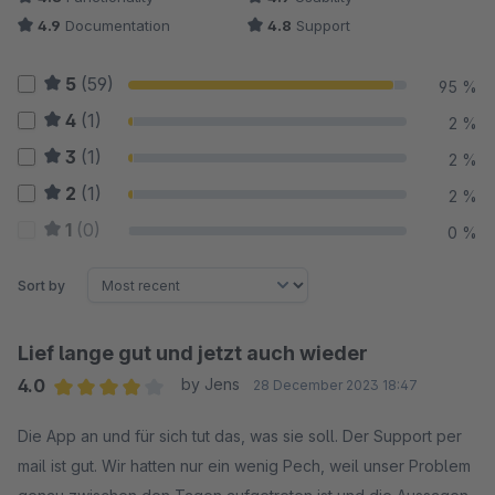
4.9
Documentation
4.8
Support
5
(59)
95 %
4
(1)
2 %
3
(1)
2 %
2
(1)
2 %
1
(0)
0 %
Sort by
Lief lange gut und jetzt auch wieder
4.0
by Jens
28 December 2023 18:47
Average rating of 4 out of 5 stars
Die App an und für sich tut das, was sie soll. Der Support per
mail ist gut. Wir hatten nur ein wenig Pech, weil unser Problem