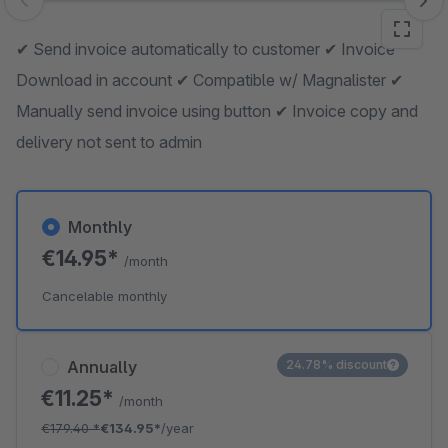
Skip image gallery
✔ Send invoice automatically to customer ✔ Invoice
Download in account ✔ Compatible w/ Magnalister ✔
Manually send invoice using button ✔ Invoice copy and
delivery not sent to admin
Monthly
€14.95*
/month
Cancelable monthly
Annually
24.78% discount
€11.25*
/month
€179.40
*
€134.95*
/year