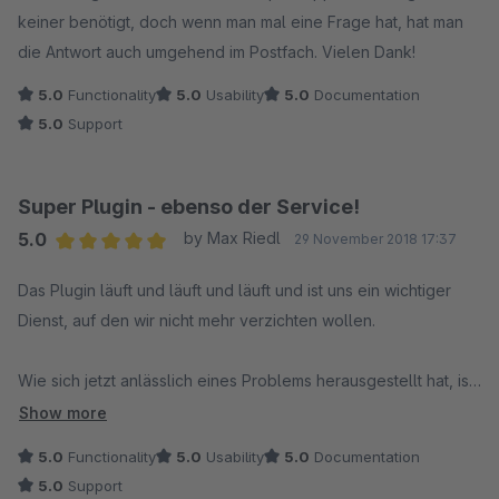
keiner benötigt, doch wenn man mal eine Frage hat, hat man
die Antwort auch umgehend im Postfach. Vielen Dank!
5.0
Functionality
5.0
Usability
5.0
Documentation
5.0
Support
Super Plugin - ebenso der Service!
5.0
by Max Riedl
29 November 2018 17:37
Average rating of 5 out of 5 stars
Das Plugin läuft und läuft und läuft und ist uns ein wichtiger
Dienst, auf den wir nicht mehr verzichten wollen.
Wie sich jetzt anlässlich eines Problems herausgestellt hat, ist
der Service top: schnell, kompetent und sehr hilfreich.
Show more
5.0
Functionality
5.0
Usability
5.0
Documentation
Kurz: Empfehlenswert!
5.0
Support