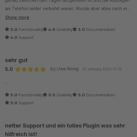
genau zwischen den Tagen aufgetreten ist und die Aussagen
am Telefon leider verkehrt waren. Wurde aber alles nach ein
paar Tagen gelöst und läuft nun wieder ohne
Show more
Beanstandungen.
5.0
Functionality
4.0
Usability
3.0
Documentation
4.0
Support
sehr gut
5.0
by Uwe König
22 January 2023 13:52
Average rating of 5 out of 5 stars
-
5.0
Functionality
5.0
Usability
5.0
Documentation
5.0
Support
netter Support und ein tolles Plugin was sehr
hilfreich ist!