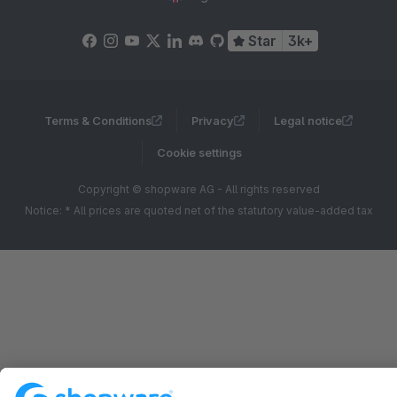
Star
3k+
Terms & Conditions
Privacy
Legal notice
Cookie settings
Copyright © shopware AG - All rights reserved
Notice: * All prices are quoted net of the statutory value-added tax