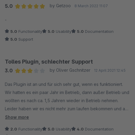
5.0
by Getzoo
8 March 2022 11:07
Average rating of 5 out of 5 stars
-
5.0
Functionality
5.0
Usability
5.0
Documentation
5.0
Support
Tolles Plugin, schlechter Support
3.0
by Oliver Gschnitzer
12 April 2021 12:45
Average rating of 3 out of 5 stars
Das Plugin ist an und für sich sehr gut, wenn es funktioniert.
Wir hatten es ein paar Jahr im Betrieb, dann außer Betrieb und
wollten es nach ca. 1,5 Jahren wieder in Betrieb nehmen.
Leider haben wir es nicht mehr zum laufen bekommen und auf
Hilfe vom Support warten wir seit einem Monat vergeblich. Erst
Show more
im Shopware-Account, wo man das Ticket nicht finden konnte
2.0
Functionality
5.0
Usability
4.0
Documentation
und dann direkt per Mail. Leider haben wir erst die