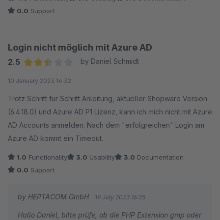
Testumgebung zum laufen bringen können.
0.0
Support
Funktioniert sehr gut und es wird weit aus mehr Funktionalität
angeboten als man erwarten kann.
Login nicht möglich mit Azure AD
2.5
by Daniel Schmidt
Average rating of 2.5 out of 5 stars
10 January 2023 14:32
Trotz Schritt für Schritt Anleitung, aktueller Shopware Version
(6.4.18.0) und Azure AD P1 Lizenz, kann ich mich nicht mit Azure
AD Accounts anmelden. Nach dem "erfolgreichen" Login am
Azure AD kommt ein Timeout.
1.0
Functionality
3.0
Usability
3.0
Documentation
0.0
Support
by HEPTACOM GmbH
19 July 2023 16:25
Hallo Daniel, bitte prüfe, ob die PHP Extension gmp oder