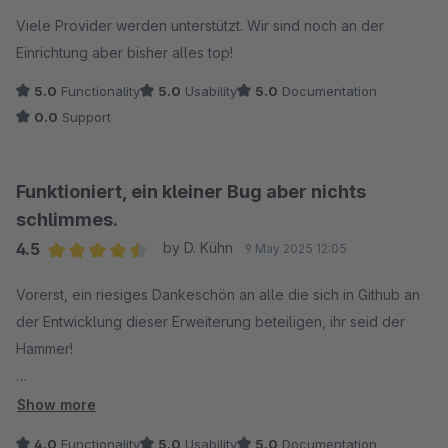
Average rating of 5 out of 5 stars
Viele Provider werden unterstützt. Wir sind noch an der
Einrichtung aber bisher alles top!
5.0
Functionality
5.0
Usability
5.0
Documentation
0.0
Support
Funktioniert, ein kleiner Bug aber nichts
schlimmes.
4.5
by D. Kühn
9 May 2025 12:05
Average rating of 4.5 out of 5 stars
Vorerst, ein riesiges Dankeschön an alle die sich in Github an
der Entwicklung dieser Erweiterung beteiligen, ihr seid der
Hammer!
Wir haben die Erweiterung mit einem "provisorischen" Fix
Show more
(issue #26, thank you pbalcerzak) erfolgreich in unserer
4.0
Functionality
5.0
Usability
5.0
Documentation