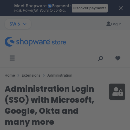
Meet Shopware
Payments
Skip to main content
Discover payments
Fast. Powerful. Yours to control.
SW 6
Log in
Home
Extensions
Administration
Administration Login
(SSO) with Microsoft,
Google, Okta and
many more