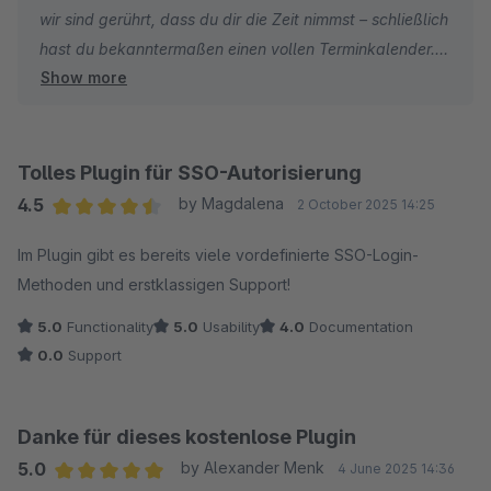
wir sind gerührt, dass du dir die Zeit nimmst – schließlich
hast du bekanntermaßen einen vollen Terminkalender. ?
Show more
Dass unser Plugin „irgendwie nix bringt", trifft uns hart.
Falls du uns dennoch eine zweite Chance gewährst:
Unser Support-Team ist werktags erreichbar – digitale
Auferstehungen inklusive. Wir würden gerne verstehen,
Tolles Plugin für SSO-Autorisierung
was konkret nicht funktioniert hat, um dir wirklich helfen
4.5
by Magdalena
2 October 2025 14:25
zu können.
Average rating of 4.5 out of 5 stars
Im Plugin gibt es bereits viele vordefinierte SSO-Login-
Methoden und erstklassigen Support!
Dein Heptacom-Team
5.0
Functionality
5.0
Usability
4.0
Documentation
0.0
Support
Danke für dieses kostenlose Plugin
5.0
by Alexander Menk
4 June 2025 14:36