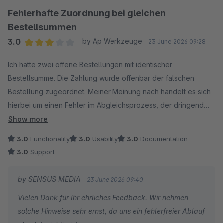
Fehlerhafte Zuordnung bei gleichen
Bestellsummen
3.0
by Ap Werkzeuge
23 June 2026 09:28
Average rating of 3 out of 5 stars
Ich hatte zwei offene Bestellungen mit identischer
Bestellsumme. Die Zahlung wurde offenbar der falschen
Bestellung zugeordnet. Meiner Meinung nach handelt es sich
hierbei um einen Fehler im Abgleichsprozess, der dringend
behoben werden sollte. Andernfalls besteht die Gefahr, dass
Show more
Waren an Kunden versendet werden, die noch nicht bezahlt
3.0
Functionality
3.0
Usability
3.0
Documentation
haben, während bezahlte Bestellungen fälschlicherweise
3.0
Support
zurückgehalten werden. Eine zuverlässige Zuordnung sollte
anhand der Bestellnummer und nicht ausschließlich über die
by SENSUS MEDIA
23 June 2026 09:40
Bestellsumme erfolgen.
Vielen Dank für Ihr ehrliches Feedback. Wir nehmen
solche Hinweise sehr ernst, da uns ein fehlerfreier Ablauf