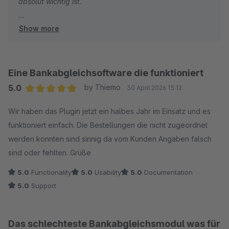
absolut wichtig ist.
Show more
Tatsächlich arbeitet unser automatisches System im
Hintergrund genauso, wie Sie es sich wünschen: Eine
automatische Zuordnung erfolgt über ein präzises
Scoring-Verfahren und greift nur dann, wenn sowohl die
Eine Bankabgleichsoftware die funktioniert
Bestellsumme als auch die Bestell- oder
5.0
by Thiemo
30 April 2026 15:12
Rechnungsnummer im Verwendungszweck
Average rating of 5 out of 5 stars
Wir haben das Plugin jetzt ein halbes Jahr im Einsatz und es
übereinstimmen. Eine rein automatische Zuweisung über
funktioniert einfach. Die Bestellungen die nicht zugeordnet
die bloße Bestellsumme ist systemseitig
werden konnten sind sinnig da vom Kunden Angaben falsch
ausgeschlossen.
sind oder fehlten. Grüße
Dass es bei Ihren Bestellungen dennoch zu einer
5.0
Functionality
5.0
Usability
5.0
Documentation
Fehlzuordnung kam, bedauern wir sehr. Da unsere
5.0
Support
Systemvorgaben dies eigentlich verhindern, möchten wir
genau prüfen, wie es in Ihrem Fall zu dieser Ausnahme
kommen konnte.
Das schlechteste Bankabgleichsmodul was für