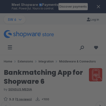
Meet Shopware
Payments
Skip to main content
Discover payments
Fast. Powerful. Yours to control.
SW 6
Log in
Home
Extensions
Integration
Middleware & Connectors
Bankmatching App for
Shopware 6
by
SENSUS MEDIA
3.2
(5 reviews)
<100