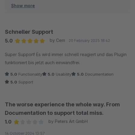
Show more
• Nachnahme-Bestellungen: Diese können genauso wie
alle anderen Bestellungen zugeordnet werden, wenn
dafür – wie mehrfach auch für andere Zahlungsarten
Schneller Support
erklärt – die entsprechende Zahlungsart in der
5.0
by Cem
20 February 2025 18:42
Pluginkonfiguration hinzugefügt wird. Sobald die
Average rating of 5 out of 5 stars
Super Support! Es wird immer schnell reagiert und das Plugin
Bestell- oder Rechnungsnummer im Verwendungszweck
funktioniert bis jetzt auch einwandfrei.
vorkommt und der Betrag passt, erfolgt die Zuordnung
automatisch, sofern auch die weiteren Bedingungen (z.
5.0
Functionality
5.0
Usability
5.0
Documentation
B. Zahlungsstatus) stimmen. Wie ebenfalls erläutert,
5.0
Support
kann die Einschränkung auf bestimmte Zahlungsstatus
in der Pluginkonfiguration gelockert werden, damit auch
individuelle Status für die Zuordnung vorgeschlagen
The worse experience the whole way. From
werden können.
Documentation to support total miss.
• Scoring-System: Die Zuordnung läuft nicht willkürlich
1.0
by Peters Art GmbH
über die Bestellsumme. Wie mehrfach erklärt, gibt es ein
Average rating of 1 out of 5 stars
14 October 2024 13:57