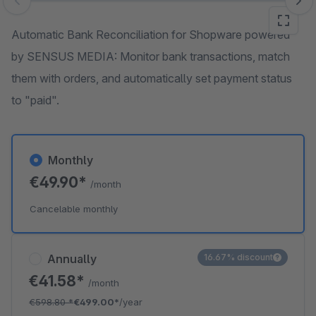
Skip image gallery
Automatic Bank Reconciliation for Shopware powered
by SENSUS MEDIA: Monitor bank transactions, match
them with orders, and automatically set payment status
to "paid".
Monthly
€49.90*
/month
Cancelable monthly
Annually
16.67% discount
€41.58*
/month
€598.80
*
€499.00*
/year