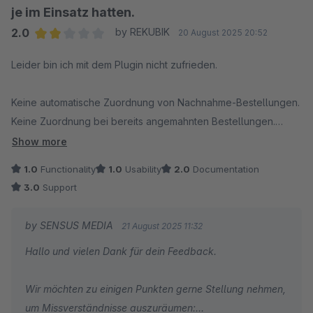
je im Einsatz hatten.
Bitte melden Sie sich dazu einmal kurz bei unserem
2.0
by REKUBIK
20 August 2025 20:52
Support (support@sensus-media.de), damit wir uns das
Average rating of 2 out of 5 stars
Leider bin ich mit dem Plugin nicht zufrieden.
gemeinsam anschauen und den Fall für Sie aufklären
können.
Keine automatische Zuordnung von Nachnahme-Bestellungen.
Keine Zuordnung bei bereits angemahnten Bestellungen.
Vielen Dank für Ihre Mithilfe und Ihre Geduld!
Die Zuordnung erfolgt oft willkürlich anhand der
Show more
Bestellsumme, statt zuverlässig über Bestellnummern.
Grüße Steffen Bauer
1.0
Functionality
1.0
Usability
2.0
Documentation
3.0
Support
Der Support ist zwar vorhanden und bemüht, reagiert jedoch
träge – was wenig nützt, solange grundlegende
by SENSUS MEDIA
21 August 2025 11:32
Rahmenbedingungen des Plugins nicht angepasst werden.
Hallo und vielen Dank für dein Feedback.
In der jetzigen Form ist das Plugin für einen sauberen,
Wir möchten zu einigen Punkten gerne Stellung nehmen,
automatisierten Bankabgleich leider nicht empfehlenswert.
um Missverständnisse auszuräumen: