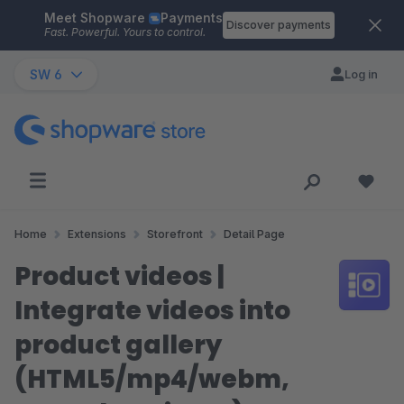
Meet Shopware
Payments
Skip to main content
Discover payments
Fast. Powerful. Yours to control.
SW 6
Log in
Home
Extensions
Storefront
Detail Page
Product videos |
Integrate videos into
product gallery
(HTML5/mp4/webm,