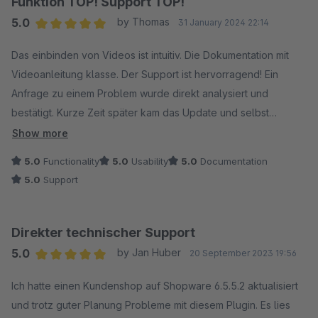
Funktion TOP! Support TOP!
5.0
by Thomas
31 January 2024 22:14
Average rating of 5 out of 5 stars
Das einbinden von Videos ist intuitiv. Die Dokumentation mit
Videoanleitung klasse. Der Support ist hervorragend! Ein
Anfrage zu einem Problem wurde direkt analysiert und
bestätigt. Kurze Zeit später kam das Update und selbst
während des Prozess wurde man auf den laufenden gehalten.
Show more
Klare Empfehlung!
5.0
Functionality
5.0
Usability
5.0
Documentation
5.0
Support
Direkter technischer Support
5.0
by Jan Huber
20 September 2023 19:56
Average rating of 5 out of 5 stars
Ich hatte einen Kundenshop auf Shopware 6.5.5.2 aktualisiert
und trotz guter Planung Probleme mit diesem Plugin. Es lies