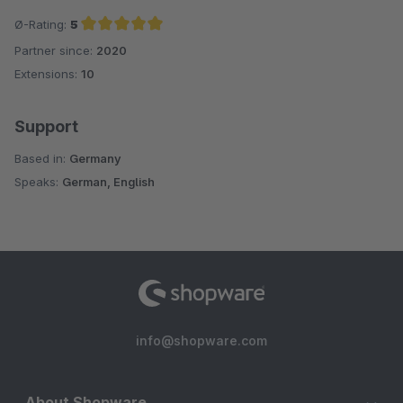
Ø-Rating:
5
Partner since:
2020
Average rating of 5 out of 5 stars
Extensions:
10
Support
Based in:
Germany
Speaks:
German, English
info@shopware.com
About Shopware