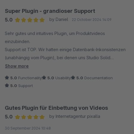
Super Plugin - grandioser Support
5.0
by Daniel
22 October 2024 14:09
Average rating of 5 out of 5 stars
Sehr gutes und intuitives Plugin, um Produktvideos
einzubinden.
Support ist TOP. Wir hatten einige Datenbank-Inkonsistenzen
(unabhängig vom Plugin), bei denen uns Studio Solid
mehrfach unterstützt hat und bei der Behebung des Problems
Show more
geholfen hat - alles im Rahmen des Plugin Supports! Vielen
5.0
Functionality
5.0
Usability
5.0
Documentation
Dank!
5.0
Support
Gutes Plugin für Einbettung von Videos
5.0
by Internetagentur pixalla
Average rating of 5 out of 5 stars
30 September 2024 10:48