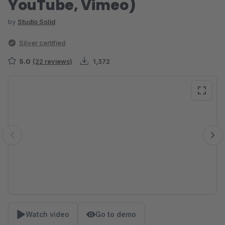
YouTube, Vimeo)
by
Studio Solid
Silver certified
5.0
(22 reviews)
1,372
Skip image gallery
Watch video
Go to demo