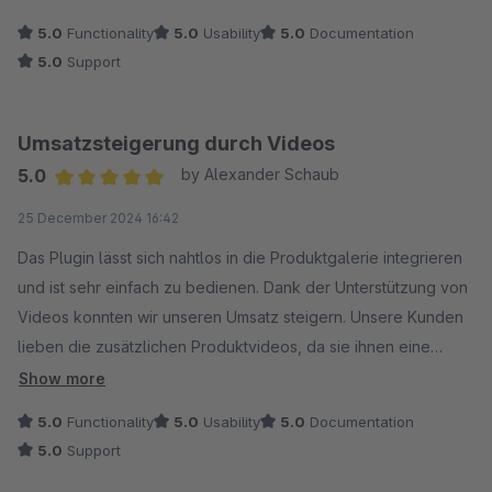
5.0
Functionality
5.0
Usability
5.0
Documentation
5.0
Support
Umsatzsteigerung durch Videos
5.0
by Alexander Schaub
Average rating of 5 out of 5 stars
25 December 2024 16:42
Das Plugin lässt sich nahtlos in die Produktgalerie integrieren
und ist sehr einfach zu bedienen. Dank der Unterstützung von
Videos konnten wir unseren Umsatz steigern. Unsere Kunden
lieben die zusätzlichen Produktvideos, da sie ihnen eine
bessere Kaufentscheidung ermöglichen. Eine klare
Show more
Empfehlung!
5.0
Functionality
5.0
Usability
5.0
Documentation
5.0
Support