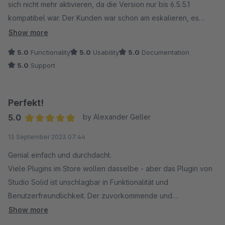
sich nicht mehr aktivieren, da die Version nur bis 6.5.5.1
kompatibel war. Der Kunden war schon am eskalieren, es
müsse bis morgen laufen... Ich konnte das Theme mit einem
Show more
Anruf beim Entwicklerunternehmen lösen, die Version war
5.0
Functionality
5.0
Usability
5.0
Documentation
schon in Testung und kurz vor Herausgabe. Der Entwickler hat
5.0
Support
mir sehr kompetent direkt am Hörer geholfen die Version
freigeben und gewartet bis es bei mir lief. Sowas habe ich
noch nie erlebt. Die Erweiterung läuft wie wie die Jahre davor,
Perfekt!
völlig problemlos und stabil. Herzlichen Dank Herr Diroll!
5.0
by Alexander Geller
Average rating of 5 out of 5 stars
13 September 2023 07:44
Genial einfach und durchdacht.
Viele Plugins im Store wollen dasselbe - aber das Plugin von
Studio Solid ist unschlagbar in Funktionalität und
Benutzerfreundlichkeit. Der zuvorkommende und
spitzenmäßige Support macht das Plugin zu einem MUST
Show more
HAVE für jeden, der Videos in Sekundenschnelle in seiner