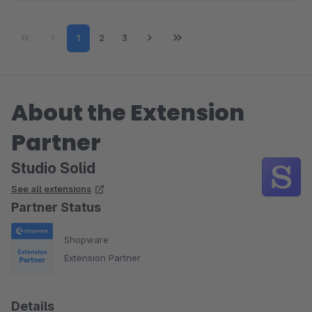
Page
Page
Page
1
2
3
About the Extension
Partner
Studio Solid
See all extensions
Partner Status
Shopware
Extension Partner
Details