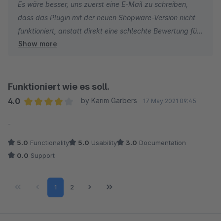
Es wäre besser, uns zuerst eine E-Mail zu schreiben,
dass das Plugin mit der neuen Shopware-Version nicht
funktioniert, anstatt direkt eine schlechte Bewertung für
Show more
ein kostenloses Plugin zu hinterlassen.
Vielen Dank
Funktioniert wie es soll.
4.0
by Karim Garbers
17 May 2021 09:45
Average rating of 4 out of 5 stars
-
5.0
Functionality
5.0
Usability
3.0
Documentation
0.0
Support
Page
Page
1
2