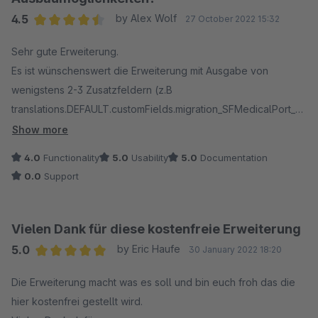
4.5
by Alex Wolf
27 October 2022 15:32
Average rating of 4.5 out of 5 stars
Sehr gute Erweiterung.
Es ist wünschenswert die Erweiterung mit Ausgabe von
wenigstens 2-3 Zusatzfeldern (z.B
translations.DEFAULT.customFields.migration_SFMedicalPort_pr
oduct_attr11) zu erweitern.
Show more
Dadurch bekommt Ihr noch mehr Kundschaft.
4.0
Functionality
5.0
Usability
5.0
Documentation
0.0
Support
Vielen Dank für diese kostenfreie Erweiterung
5.0
by Eric Haufe
30 January 2022 18:20
Average rating of 5 out of 5 stars
Die Erweiterung macht was es soll und bin euch froh das die
hier kostenfrei gestellt wird.