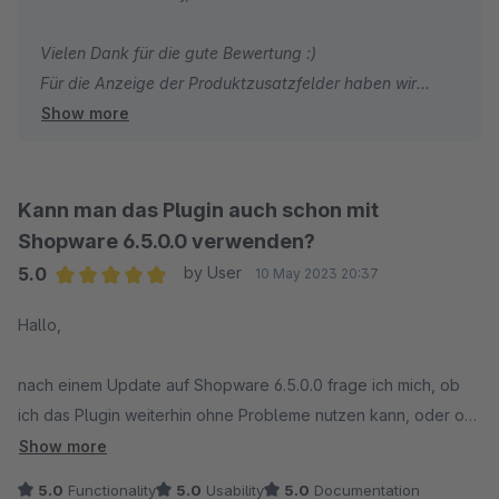
Vielen Dank für die gute Bewertung :)
Für die Anzeige der Produktzusatzfelder haben wir
Show more
folgendes Plugin:
https://store.shopware.com/cnk9218135580843/zusatzfelder
auf-detailseite-custom-fields.html
Kann man das Plugin auch schon mit
Shopware 6.5.0.0 verwenden?
Vielen Dank!
5.0
by User
10 May 2023 20:37
Average rating of 5 out of 5 stars
Hallo,
nach einem Update auf Shopware 6.5.0.0 frage ich mich, ob
ich das Plugin weiterhin ohne Probleme nutzen kann, oder ob
ich auf ein Update für das Plugin (+CNK Foundation) warten
Show more
sollte.
5.0
Functionality
5.0
Usability
5.0
Documentation