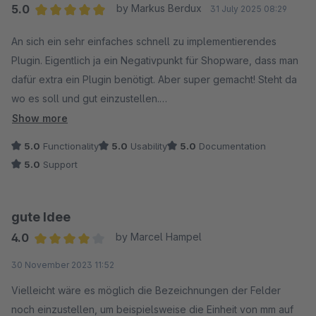
5.0
by Markus Berdux
31 July 2025 08:29
Average rating of 5 out of 5 stars
An sich ein sehr einfaches schnell zu implementierendes
Plugin. Eigentlich ja ein Negativpunkt für Shopware, dass man
dafür extra ein Plugin benötigt. Aber super gemacht! Steht da
wo es soll und gut einzustellen.
Trotz der 5 Sterne hätte ich noch zwei
Show more
Verbesserungsvorschläge.
5.0
Functionality
5.0
Usability
5.0
Documentation
1. In Deutschland is es nicht üblich eine Punkt als
5.0
Support
Dezimaltrenner zu verwenden. Ein Komma wäre hier eleganter.
2. Bei den Maßen wäre es fein, wenn man die Möglichkeit
hätte z. B. eine Überschrift zu migrieren. Bei mir wäre das z. B.
gute Idee
"Maße inkl. Verpackung", was ich mir als Überschrift
4.0
by Marcel Hampel
wünschen würde. Oder bei Gewicht: Netto- oder
Average rating of 4 out of 5 stars
30 November 2023 11:52
Bruttogewicht.
Am Besten wäre es vermutlich, wenn man dort eine Überschrift
Vielleicht wäre es möglich die Bezeichnungen der Felder
nach seinen Wünschen einfach selbst einpflegen kann.
noch einzustellen, um beispielsweise die Einheit von mm auf