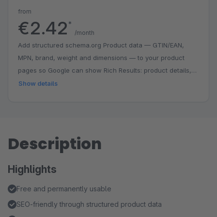
from
€2.42
*
/month
Add structured schema.org Product data — GTIN/EAN,
MPN, brand, weight and dimensions — to your product
pages so Google can show Rich Results: product details,
price, availability and identifiers directly in the search
Show details
snippet. Better visibility and a higher click-through rate. The
JSON-LD is injected automatically into the product detail
page; no template changes needed.
Description
Highlights
Free and permanently usable
SEO-friendly through structured product data