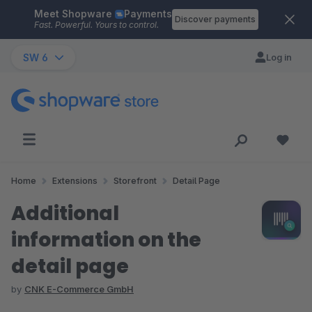
Meet Shopware
Payments
Skip to main content
Discover payments
Fast. Powerful. Yours to control.
SW 6
Log in
Home
Extensions
Storefront
Detail Page
Additional
information on the
detail page
by
CNK E-Commerce GmbH