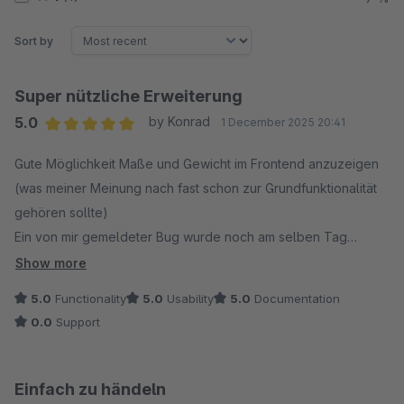
Sort by
Super nützliche Erweiterung
5.0
by Konrad
1 December 2025 20:41
Average rating of 5 out of 5 stars
Gute Möglichkeit Maße und Gewicht im Frontend anzuzeigen
(was meiner Meinung nach fast schon zur Grundfunktionalität
gehören sollte)
Ein von mir gemeldeter Bug wurde noch am selben Tag
behoben, danke!
Show more
5.0
Functionality
5.0
Usability
5.0
Documentation
0.0
Support
Einfach zu händeln