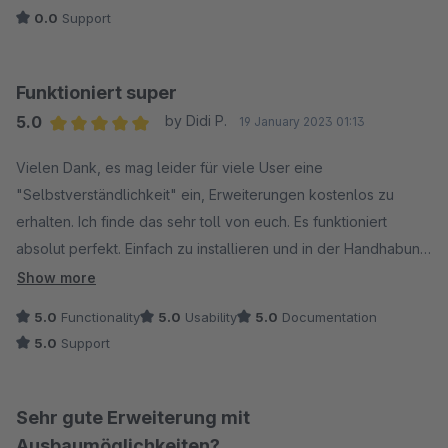
0.0
Support
Danke
Funktioniert super
5.0
by Didi P.
19 January 2023 01:13
Average rating of 5 out of 5 stars
Vielen Dank, es mag leider für viele User eine
"Selbstverständlichkeit" ein, Erweiterungen kostenlos zu
erhalten. Ich finde das sehr toll von euch. Es funktioniert
absolut perfekt. Einfach zu installieren und in der Handhabung
ist es perfekt. Vielen Dank, dass ihr uns diese Erweiterung zur
Show more
Verfügung stellt!
5.0
Functionality
5.0
Usability
5.0
Documentation
5.0
Support
Sehr gute Erweiterung mit
Ausbaumöglichkeiten?