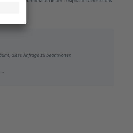
h keine Antwort erhalten in der Testphase. Daher ist das
rt
äte Antwort. Wir haben es versäumt, diese Anfrage zu beantworten
.
lugin nur 5 FAQs einfügen/konfigurieren können.
ellen, mit dem Sie diese Daten in das HTML-Feld
nnen.
lder hinzufügen, d.h. Sie können maximal 10 FAQs