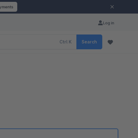
ayments
Log in
Ctrl
K
Search