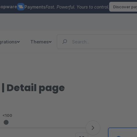
hopware
Payments
Fast. Powerful. Yours to control.
Discover p
grations
Themes
| Detail page
:
<100