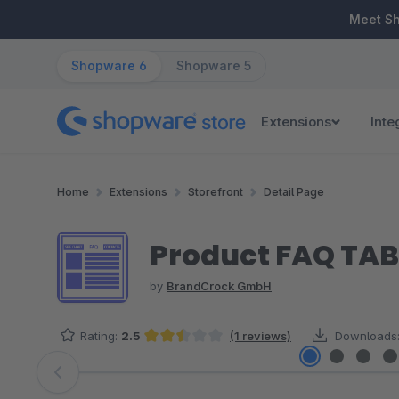
ip to main content
Skip to search
Skip to main navigation
Meet S
Shopware 6
Shopware 5
Extensions
Inte
Home
Extensions
Storefront
Detail Page
Product FAQ TAB 
by
BrandCrock GmbH
Rating:
2.5
(1 reviews)
Downloads
Average rating of 2.5 out of 5 stars
Skip image gallery