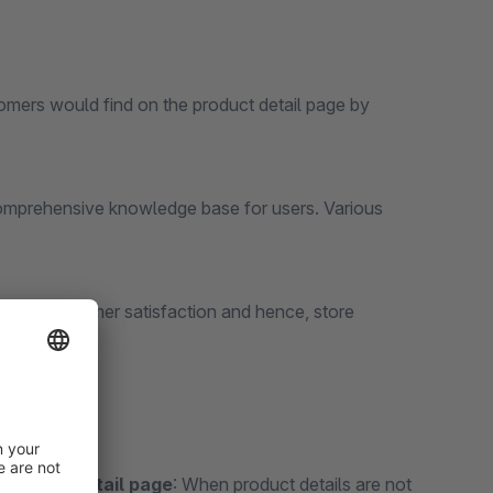
omers would find on the product detail page by
omprehensive knowledge base for users. Various
creases customer satisfaction and hence, store
product detail page
: When product details are not