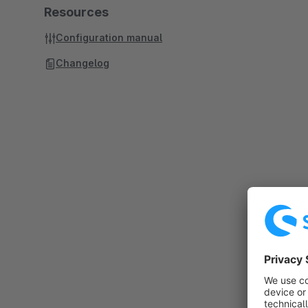
Resources
Configuration manual
Changelog