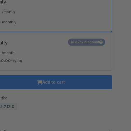
hly
*
/month
e monthly
ally
16.67% discount
*
/month
60.00*
/year
Add to cart
ith:
 6.7.13.0