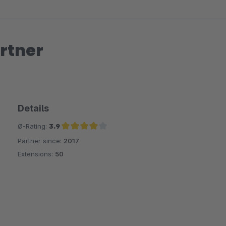
Hinweis: Es handelt sich um eine zusätzliche Erweiterung, daher
durchführen.
rtner
Wenn Sie die Erweiterung durchführen möchten, dann teilen Sie
Mit freundlichen Grüßen
Z Nasir
Details
Ø-Rating:
3.9
Partner since:
2017
Average rating of 3.9 out of 5 stars
Extensions:
50