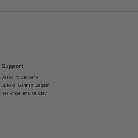
 werden wir diese Erweiterungsarbeiten nur für Sie
 uns bitte Ihre FTP-Zugangsdaten mit.
Support
Based in:
Germany
Speaks:
German, English
Response time:
Quickly