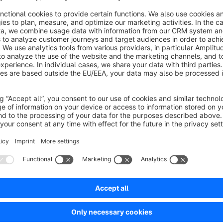
enough to answer all the product related queries,
then customers can view the product questions and answers t
product detail page.
Sort by
Nach 12 Tagen auf eine einfache Frage immer noc
2.5
by Hans Peter Plüss
14 June 2022 10:43
Average rating of 2.5 out of 5 stars