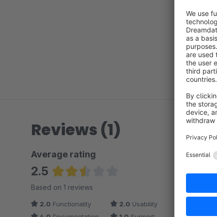
Reviews (1)
Average rating
2.5
Average rating of 2.5 out of 5 stars
Based on 1 reviews
2.0
Functionality
2.0
Usability
4.0
Documentation
1.0
Support