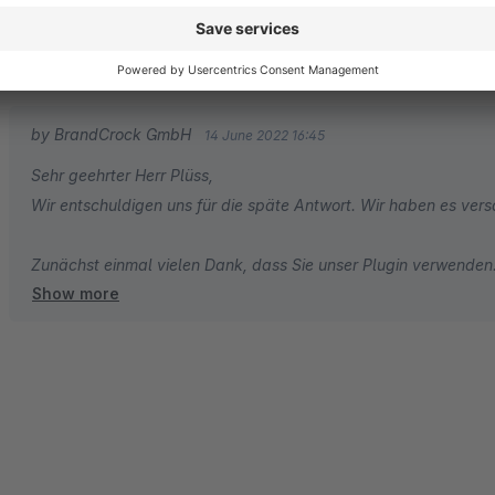
Leider haben wir auf eine einfache Frage nach 12 Tagen immer noc
Vertrauen nun sehr klein in diese Firma
2.0
Functionality
2.0
Usability
4.0
Documentation
1.0
Suppo
by BrandCrock GmbH
14 June 2022 16:45
Sehr geehrter Herr Plüss,
Wir entschuldigen uns für die sp
Zunächst einmal vielen Dank, dass Sie unser Plugin verwenden
Show more
Wir möchten darauf hinweisen, dass Sie in unserem aktuellen P
Anregung: Wir können Ihnen das HTML-Format zur Verfügung st
einfügen und den Inhalt nach Ihren Wünschen aktualisieren kö
Zweitens können wir zusätzlich 5 weitere benutzerdefinierte Fe
einfügen/konfigurieren.