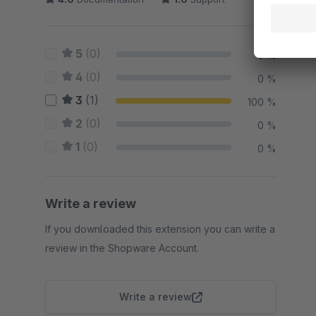
5
(0)
0 %
4
(0)
0 %
3
(1)
100 %
2
(0)
0 %
1
(0)
0 %
Write a review
If you downloaded this extension you can write a
review in the Shopware Account.
Write a review