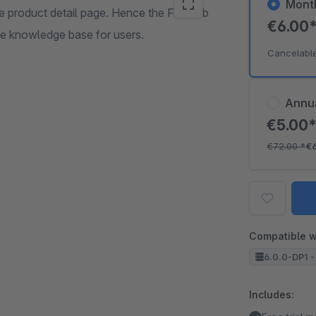
Mont
e product detail page. Hence the FAQ tab
€6.00
ve knowledge base for users.
Cancelabl
Annu
€5.00
€72.00
*
€
Compatible w
6.0.0-DP1 -
Includes: