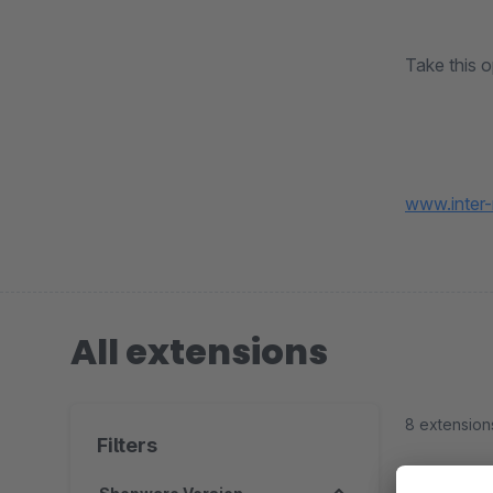
Take this 
www.inter
All extensions
8 extension
Filters