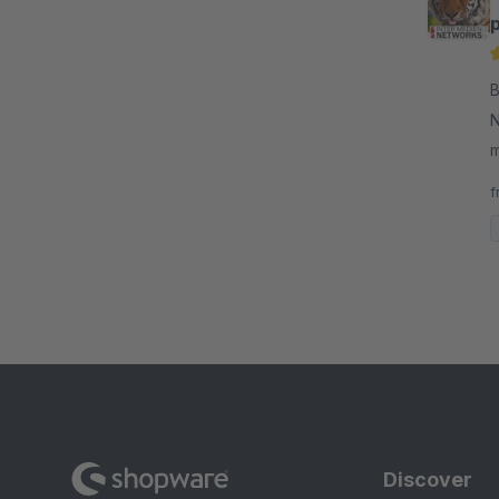
B
N
m
A
f
w
Discover