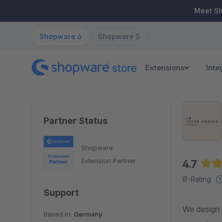
ip to main content
Skip to search
Skip to main navigation
Meet S
Shopware 6
Shopware 5
Extensions
Inte
Partner Status
Shopware
Extension Partner
4.7
Aver
Ø-Rating
Support
We design 
Based in:
Germany