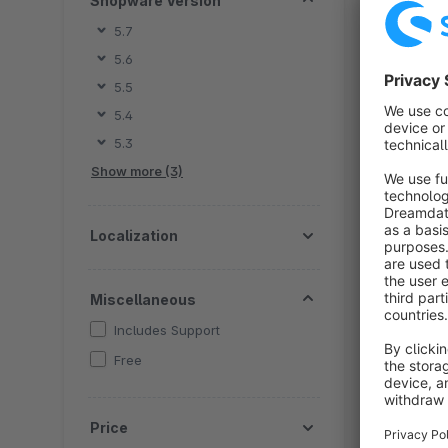
Shopware Version
V
5.7
5.6
5.5
B
5.4
e
5.3
A
Show more (3)
f
Localization
Miscellaneous
Includes Support
Free
B
r
Price
a