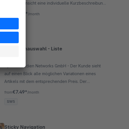
Kategorieansicht eine individuelle Kurzbeschreibung
hinzu. Die Beschreibung kann mit html versehen
€2.49*
from
/month
werden.
SW5
Variantenauswahl - Liste
5.0
(6)
By Inter Medien Networks GmbH - Der Kunde sieht
auf einen Blick alle möglichen Variationen eines
Artikels mit dem entsprechenden Preis. Der
gewünschte Artikel kann diese auch direkt
€7.49*
from
/month
ausgewählt werden.
SW5
Sticky Navigation