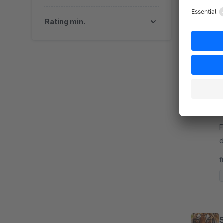
f
Rating min.
B
F
d
K
f
W