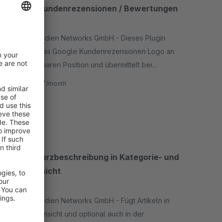
Google Kundenrezensionen / Bewertungen
5.0
(4)
By Inter Medien Networks GmbH - Dieses Plugin
integriert das Google Kundenrezensionen Logo an
einer wählbaren Position und übermittelt bei
Abschluss einer Bestellung die erforderlichen Daten
€2.41*
from
/month
an Google.
SW5
Artikel Kurzbeschreibung in Kategorie- und
Detailansicht
4.5
(2)
By Inter Medien Networks GmbH - Fügt Artikeln in
der Detailansicht und optional auch in der