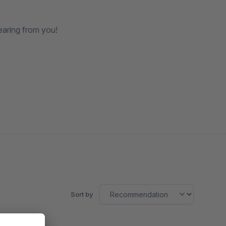
earing from you!
Sort by