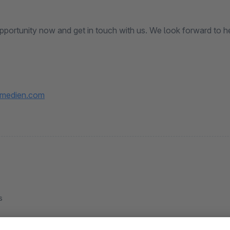
opportunity now and get in touch with us. We look forward to h
-medien.com
s