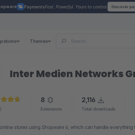
hopware
Payments
Fast. Powerful. Yours to control.
Discover p
grations
Themes
Inter Medien Networks 
8
2,116
age rating of 4.7 out of 5 stars
Extensions
Total downloads
online stores using Shopware 6, which can handle everything fr