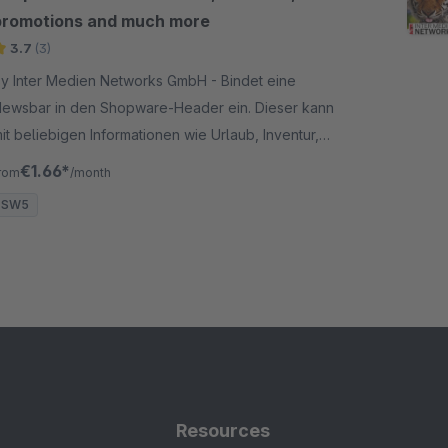
promotions and much more
3.7
(3)
y Inter Medien Networks GmbH - Bindet eine
ewsbar in den Shopware-Header ein. Dieser kann
it beliebigen Informationen wie Urlaub, Inventur,
ngeboten etc. gefüllt werden und zeitlich gesteuert
€1.66*
rom
/month
erden.
SW5
Resources