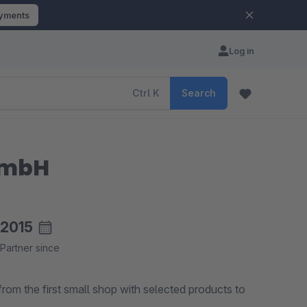
ayments
Log in
Ctrl
K
Search
GmbH
2015
Partner since
om the first small shop with selected products to