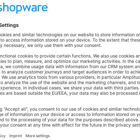
arianten als Tabelle auf der Detailseite +
Schnellkauf
4.8
(14)
y Inter Medien Networks GmbH - Das Plugin
rmöglicht die Darstellung der Varianten in den
rtikeldetails übersichtlich als Tabelle
€16.66*
rom
/month
SW5
Price on Request
3.8
(3)
y Inter Medien Networks GmbH - The price will be
eplaced by "Price on request" in the case of fixed
rticles.