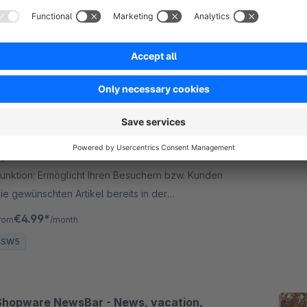
€4.16*
rom
/month
SW5
Schnellkauf in der Kategorieansicht
5.0
(2)
y Inter Medien Networks GmbH - Schnellkauf-
unktion: Ermöglicht Ihren Besuchern bzw. Kunden
ie gewünschten Artikel bereits in der
ategorieansicht oder der Suche direkt in den
€4.99*
rom
/month
arenkorb zu legen.
SW5
Shopware NewsBar - News, vacation,