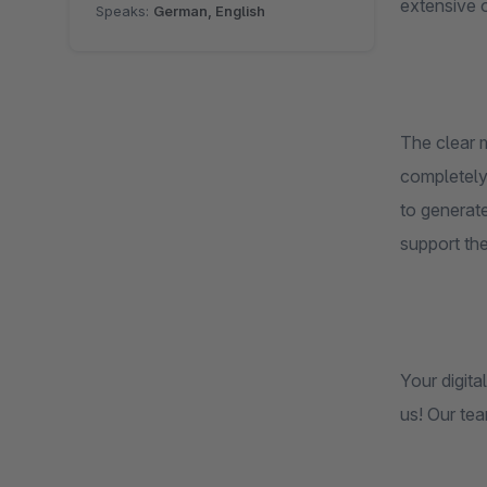
extensive 
Speaks:
German, English
The clear m
completely 
to generat
support the
Your digita
us! Our tea