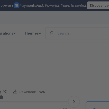
hopware
Payments
Fast. Powerful. Yours to control.
Discover p
grations
Themes
w
)
Downloads:
<25