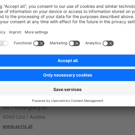
Kontakt
Sie haben Fragen zum Plugin oder sind auf der Suche nach ei
Wünsche und Anforderungen realisiert? Unsere qualifiziert
Sie gerne.
ACRIS E-Commerce GmbH
Am Pfenningberg 60
4040 Linz / Austria
www.acris.at