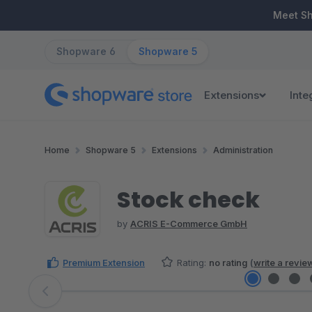
ip to main content
Skip to search
Skip to main navigation
Meet S
Shopware 6
Shopware 5
Extensions
Inte
Home
Shopware 5
Extensions
Administration
Stock check
by
ACRIS E-Commerce GmbH
Premium Extension
Rating:
no rating
(
write a revie
Skip image gallery