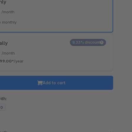
hly
*
/month
e monthly
ally
8.33% discount
*
/month
99.00*
/year
Add to cart
ith:
20