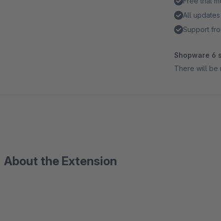
Free trial 
All updates
Support fro
Shopware 6 s
There will be 
About the Extension