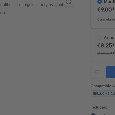
Mont
tifier. This plguin is only available for
€9.00
sor.
Cancelabl
Annu
€8.25
€108.00
*
€
Compatible w
5.2.0 - 5.7.
Includes: