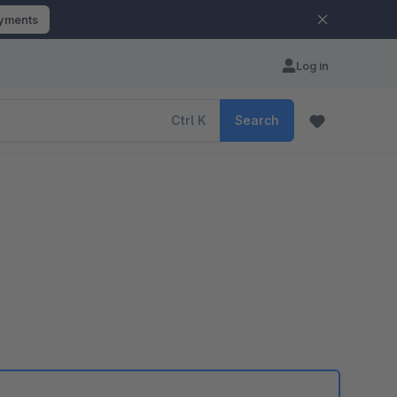
ayments
Log in
Ctrl
K
Search