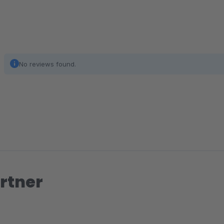
No reviews found.
rtner