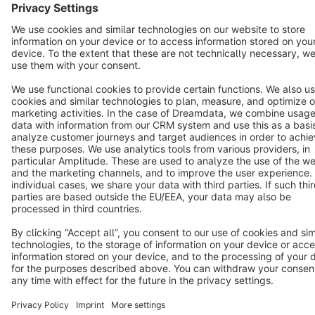
Notice: * All prices are quoted net of the statutory value-added tax