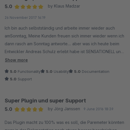
5.0
by Klaus Madzar
Average rating of 5 out of 5 stars
26 November 2017 16:19
Ich bin auch selbstständig und arbeite immer wieder auch
amSonntag, Meine Kunden freuen sich immer wieder wenn ich
dann rasch am Sonntag antworte.... aber was ich heute beim
Entwickler Andreas Schulz erlebt habe ist SENSATIONELL und
jetzt weis ich wie meine Kunden empfinden. So passiert ... auf
Show more
eine Anfrage von 9:00 wurde um 10:30 schon die Lösung
5.0
Functionality
5.0
Usability
5.0
Documentation
zugesendet .... daraufhin habe ich das Plugin gekauft und
5.0
Support
installiert... auf einen meiner Vorschläge um 12:20 (Vorschlag
war ein Feature ... kein Bug!) war um knapp vor 16:00 schon die
neue Version mit dem Feature im Store und das dazu
Super Plugin und super Support
passende Antwortmail da !
5.0
by Jörg Janssen
9 June 2016 18:39
Average rating of 5 out of 5 stars
Ich sage einfach hier dazu GROSSES DANKE für so viel
Das Plugin macht zu 100% was es soll, die Paremeter könnten
Service, weil das am Sonntag wohl wirklich nicht