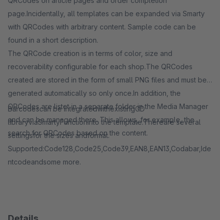
QRCodes on article pages and order completion
page.Incidentally, all templates can be expanded via Smarty
with QRCodes with arbitrary content. Sample code can be
found in a short description.
The QRCode creation is in terms of color, size and
recoverability configurable for each shop.The QRCodes
created are stored in the form of small PNG files and must be
generated automatically so only once.In addition, the
QRCodes are listet in a separate folder in the Media Manager
Barcodescan be integratedwithexistingGD
and can be managed there. This allows, for example, the
libraryviaSmartyFunctioninto the template.Thereare several
search for QRCodes based on the content.
settingsfor the sizes andformat.
Supported:Code128,Code25,Code39,EAN8,EAN13,Codabar,Ide
ntcodeandsome more.
Details