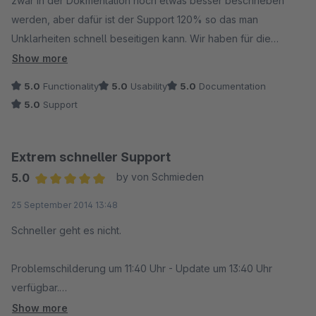
zwar in der Dokmentation noch etwas besser beschrieben
selbstverständlich ist....aber man sieht hier ist ein Entwickler mit
werden, aber dafür ist der Support 120% so das man
Freude und Herz am Werk und das merkt man. VOLLE
Unklarheiten schnell beseitigen kann. Wir haben für die
Kaufemepfehlung !
Dokumente (Rechnung, Lieferschein) über die Smarty
Show more
Erweiterung im Einsatz und es funktioniert wie es soll.
5.0
Functionality
5.0
Usability
5.0
Documentation
Edit: 11.11.2018 kleine Anpassung für SW 5.5.3 wurde auch
5.0
Support
dieses Mal rasch und am Wochenende erledig, was nicht
selbstverständlich ist. Danke für den nachhaltig guten Support.
Kann ur nochmals sagen, VOLLE Kaufemepfehlung !
Extrem schneller Support
Edit: 28.09.2019 kleiner Fehler nach Update auf SW 5.6.1. kaum
5.0
by von Schmieden
12 Stunden vergangen und vom Entwickler behoben ! DANKE....
Average rating of 5 out of 5 stars
25 September 2014 13:48
klare Kaufempfehlung für so ein vorbildliches Service und das
über Jahre hinweg... einfach TOLL.
Schneller geht es nicht.
Problemschilderung um 11:40 Uhr - Update um 13:40 Uhr
verfügbar.
Show more