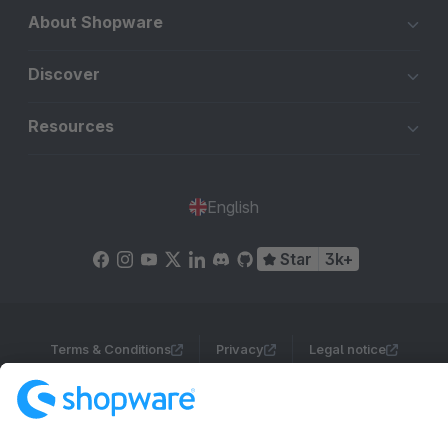
About Shopware
Discover
Resources
English
Star
3k+
Terms & Conditions
Privacy
Legal notice
Cookie settings
Copyright © shopware AG - All rights reserved