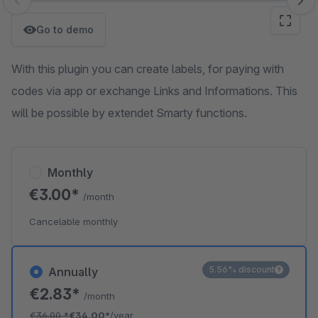
Skip image gallery
Go to demo
With this plugin you can create labels, for paying with
codes via app or exchange Links and Informations. This
will be possible by extendet Smarty functions.
Monthly
€3.00*
/month
Cancelable monthly
5.56% discount
Annually
€2.83*
/month
€36.00
*
€34.00*
/year