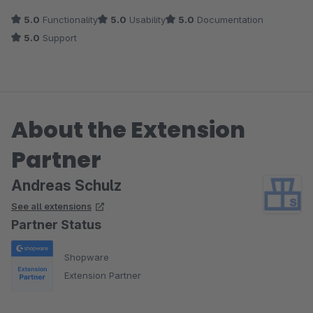
Der QR Code Generator macht nun genau das was er soll.
5.0
Functionality
5.0
Usability
5.0
Documentation
5.0
Support
Vielen Dank für den hervorragenden Support.
About the Extension
Partner
Andreas Schulz
See all extensions
Partner Status
Shopware
Extension Partner