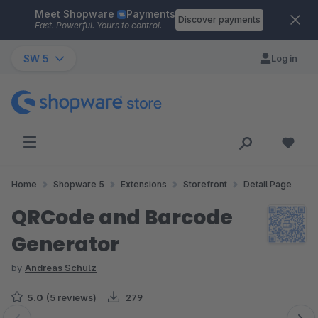
Meet Shopware
Payments
Skip to main content
Discover payments
Fast. Powerful. Yours to control.
SW 5
Log in
Home
Shopware 5
Extensions
Storefront
Detail Page
QRCode and Barcode
Generator
by
Andreas Schulz
5.0
(5 reviews)
279