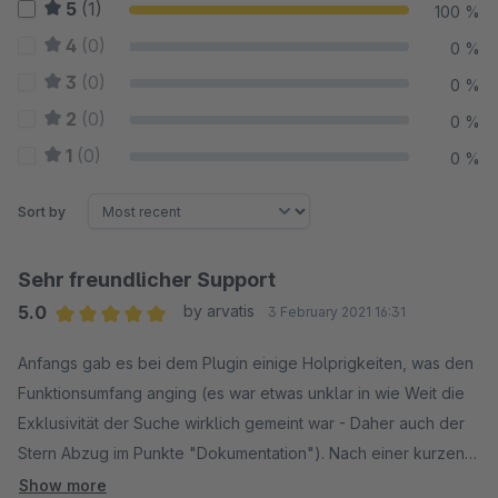
5
(1)
100 %
4
(0)
0 %
3
(0)
0 %
2
(0)
0 %
1
(0)
0 %
Sort by
Sehr freundlicher Support
5.0
by arvatis
3 February 2021 16:31
Average rating of 5 out of 5 stars
Anfangs gab es bei dem Plugin einige Holprigkeiten, was den
Funktionsumfang anging (es war etwas unklar in wie Weit die
Exklusivität der Suche wirklich gemeint war - Daher auch der
Stern Abzug im Punkte "Dokumentation"). Nach einer kurzen
Probephase mit der Testversion fiel dann aber auch die finale
Show more