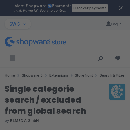
Meet Shopware
Payments
Skip to main content
Discover payments
Fast. Powerful. Yours to control.
SW 5
Log in
Home
Shopware 5
Extensions
Storefront
Search & Filter
Single categorie
search / excluded
from global search
by
BLMEDiA GmbH