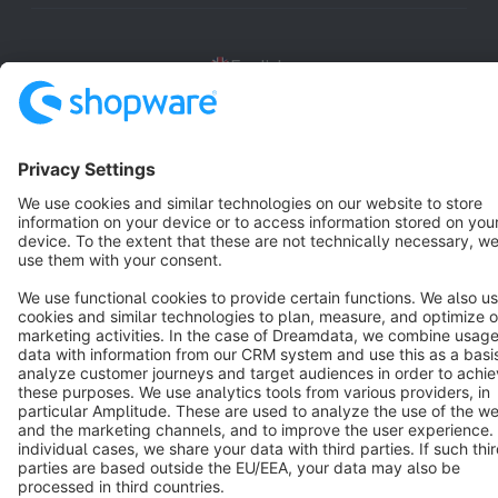
English
Star
3k+
Terms & Conditions
Privacy
Legal notice
Cookie settings
Copyright © shopware AG - All rights reserved
Notice: * All prices are quoted net of the statutory value-added tax