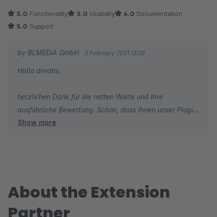
Wahl bei einem unserer Projekt auf dieses Plugin, da es
5.0
Functionality
5.0
Usability
4.0
Documentation
anfängliche Anforderungen gut erfüllte. Als sich anschließend
5.0
Support
Shopbetreiberwünsche und Shopkomplexität steigerten,
traten wir in Kontakt mit dem Pluginsupport, welcher stets
by BLMEDiA GmbH
5 February 2021 13:28
verständnisvoll und zuvorkommend war. Durch den sehr
Hallo arvatis,
freundlichen Austausch wurde letzten Endes sogar das
Featureset des Plugins erweitert, weshalb es nun für mehrere
herzlichen Dank für die netten Worte und Ihre
Einsatzmöglichkeiten unsererseits dient (zum Einen wirkliche
ausführliche Bewertung. Schön, dass Ihnen unser Plugin
gekapselte Suchanfragen, zum Anderen auch lediglich als
Show more
gefällt. Wir wünschen Ihnen weiterhin viel Spaß damit.
praktische Filtererweiterung direkt an der Suchleiste).
Viele Grüße
Frank Schlattmann
About the Extension
Partner