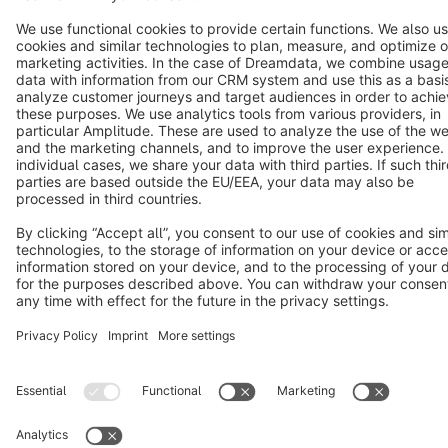
Copyright © shopware AG - All rights reserved
Notice: * All prices are quoted net of the statutory value-added tax