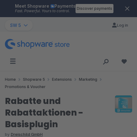
Meet Shopware
Payments
Skip to main content
Discover payments
Fast. Powerful. Yours to control.
SW 5
Log in
Home
Shopware 5
Extensions
Marketing
Promotions & Voucher
Rabatte und
Rabattaktionen -
Basisplugin
by
Dreischild GmbH