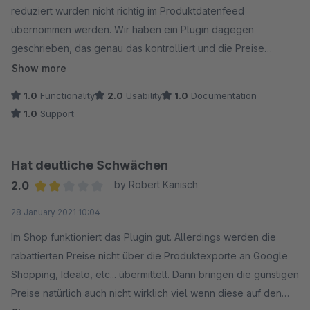
reduziert wurden nicht richtig im Produktdatenfeed
übernommen werden. Wir haben ein Plugin dagegen
geschrieben, das genau das kontrolliert und die Preise
entsprechend anpasst.
Show more
1.0
Functionality
2.0
Usability
1.0
Documentation
Multishop-Systeme werden auch nicht unterstützt, denn mit
1.0
Support
der onBasketUpdateArticle Methode wird hart der Warenkorb
überschrieben, aber es wird nicht darauf geachtet in welchem
Shop man gerade ist oder für welche Kundengruppe die
Hat deutliche Schwächen
Artikel hier gerade angeboten werden. Resultat: Der Shop
2.0
by Robert Kanisch
zeigt die Artikel mit dem Preis der richtigen Kundengruppe an,
Average rating of 2 out of 5 stars
28 January 2021 10:04
aber nach dem addToCart Event wird dieser Preis mit der der
Standardkundengruppe überschrieben.
Im Shop funktioniert das Plugin gut. Allerdings werden die
rabattierten Preise nicht über die Produktexporte an Google
Nach dem ersten Fix habe ich meinen Code angeboten, um
Shopping, Idealo, etc... übermittelt. Dann bringen die günstigen
diesen in das Plugin zu integriern, daran war Dreischild aber
Preise natürlich auch nicht wirklich viel wenn diese auf den
nicht interessiert.