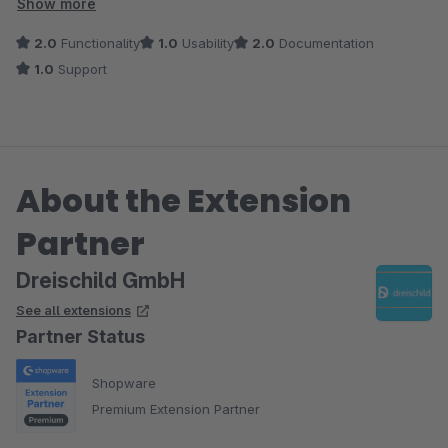
Plattformen nicht gelistet sind. Vor Dreischild gibt es keinen
Show more
weiteren Support dazu.
2.0
Functionality
1.0
Usability
2.0
Documentation
Bisher habe ich noch keine gute Alternative gefunden, aber
1.0
Support
ich werde mich jetzt nach einem anderen Rabatt-Plugin
umschauen und so gut es möglich ist die Dreischild Rabatte
komplett aus dem Shop entfernen.
About the Extension
Partner
Dreischild GmbH
See all extensions
Partner Status
Shopware
Premium Extension Partner