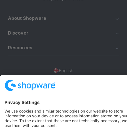
About Shopware
Discover
Resources
English
Star
3k+
Terms & Conditions
Privacy
Legal notice
Cookie settings