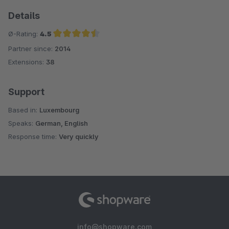
Details
Ø-Rating:
4.5
Partner since:
2014
Average rating of 4.5 out of 5 stars
Extensions:
38
Support
Based in:
Luxembourg
Speaks:
German, English
Response time:
Very quickly
info@shopware.com