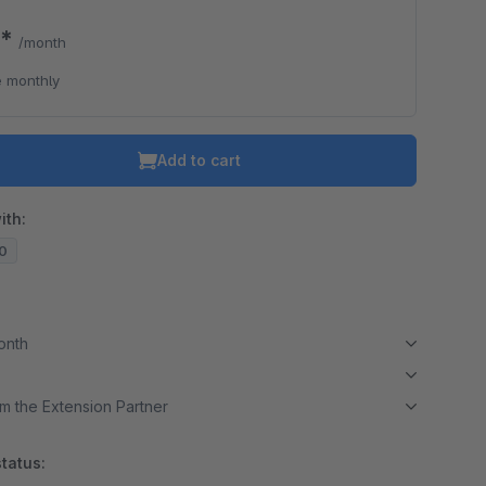
0*
/month
 monthly
Add to cart
ith:
20
month
m the Extension Partner
tatus: