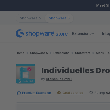
ip to main content
Skip to search
Skip to main navigation
Meet S
Shopware 6
Shopware 5
Extensions
Inte
Home
Shopware 5
Extensions
Storefront
Menu + c
Individuelles 
by
Dreischild GmbH
Premium Extension
Gold certified
Rating:
4.
Skip image gallery