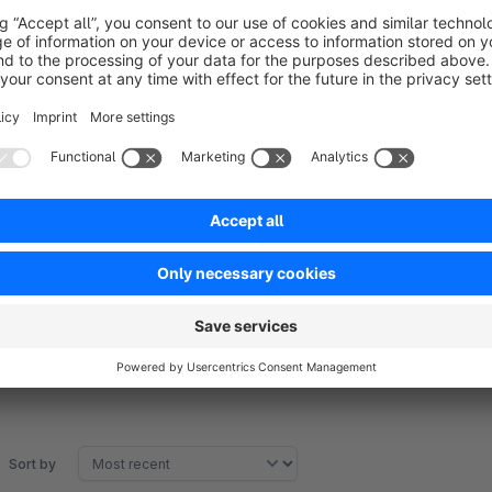
Verwaltung können auch Bilder eingebunden werden.
Artikel-Kategorie
Über dieses Element können Sie eine beliebige Kategori
Haftungsausschluss:
Gruppe im Menü ausgegeben.
Wir entwickeln, testen und supporten unsere Plugins immer 
Link-Gruppe
Kompatibilität zu anderen Shopware Plugins, die im gleichen
Dieses Inhaltselement dient zur Hinterlegung beliebig vie
Shopbetreiber selbst oder aber durch seine Agentur getestet
ausgegeben werden.
Banner
Show full description
Über dieses Element können Sie bequem Bilder als Banne
werden.
Sort by