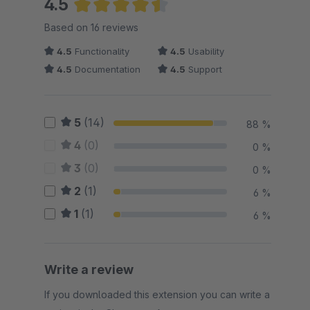
4.5
Average rating of 4.53 out of 5 stars
Based on 16 reviews
4.5
Functionality
4.5
Usability
4.5
Documentation
4.5
Support
5
(14)
88 %
4
(0)
0 %
3
(0)
0 %
2
(1)
6 %
1
(1)
6 %
Write a review
If you downloaded this extension you can write a