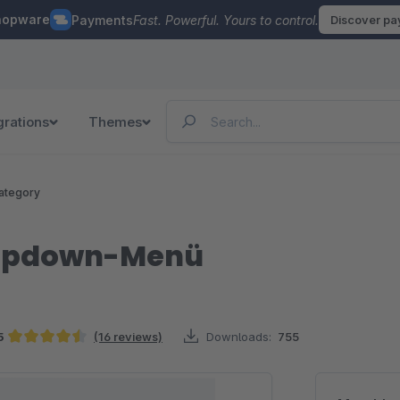
hopware
Payments
Fast. Powerful. Yours to control.
Discover p
grations
Themes
ategory
Dropdown-Menü
5
(16 reviews)
Downloads:
755
Average rating of 4.53 out of 5 stars