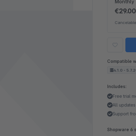
Monthly
€29.0
Cancelable
Compatible w
4.1.0 - 5.7.
Includes:
Free trial 
All updates
Support fro
Shopware 6 s