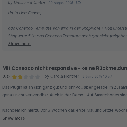
by Dreischild GmbH
20 August 2015 11:36
Hallo Herr Ehnert,
das Conexco Template von wird in der Shopware 4 voll unterstü
Shopware 5 ist das Conexco Template noch gar nicht freigeben,
Show more
wird es allerdings auch keine Unterstützung geben, da das S
ist.
Werfen Sie gerne einen Blick in den Demoshop, um sich hiervon
Mit Conexco nicht responsive - keine Rückmeldu
2.0
by Carola Fichtner
2 June 2015 10:37
VG
Average rating of 2 out of 5 stars
Das Plugin ist an sich ganz gut und sinnvoll aber gerade im Zus
genau nicht verwendbar. Auch in der Demo... Auf Smartphones sind
Nachdem ich hierzu vor 3 Wochen das erste Mal und letzte Woch
erfolgte null Reaktion. Ich werde jetzt selbst einen Workaround fi
Show more