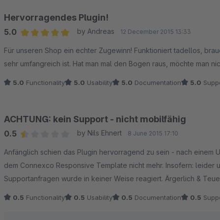
Hervorragendes Plugin!
5.0
by Andreas
12 December 2015 13:33
Average rating of 5 out of 5 stars
Für unseren Shop ein echter Zugewinn! Funktioniert tadellos, brau
sehr umfangreich ist. Hat man mal den Bogen raus, möchte man ni
5.0
Functionality
5.0
Usability
5.0
Documentation
5.0
Suppo
ACHTUNG: kein Support - nicht mobilfähig
0.5
by Nils Ehnert
8 June 2015 17:10
Average rating of 0.5 out of 5 stars
Anfänglich schien das Plugin hervorragend zu sein - nach einem 
dem Connexco Responsive Template nicht mehr. Insofern: leider 
Supportanfragen wurde in keiner Weise reagiert. Ärgerlich & Teue
0.5
Functionality
0.5
Usability
0.5
Documentation
0.5
Suppo