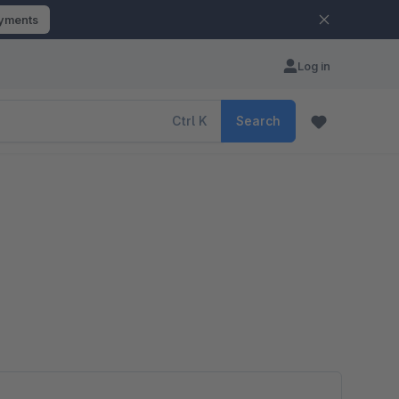
ayments
Log in
Ctrl
K
Search