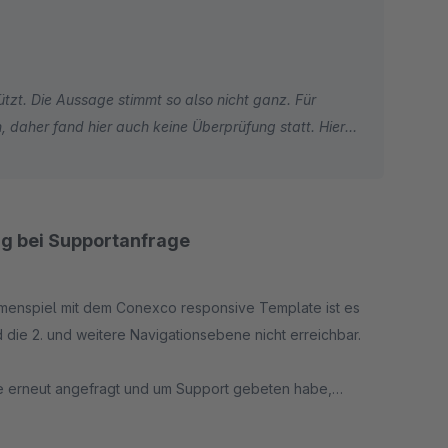
tzt. Die Aussage stimmt so also nicht ganz. Für
 daher fand hier auch keine Überprüfung statt. Hier
tandard Template von Shopware 5 bereits Responsive
 zu überzeugen.
ng bei Supportanfrage
ammenspiel mit dem Conexco responsive Template ist es
 die 2. und weitere Navigationsebene nicht erreichbar.
e erneut angefragt und um Support gebeten habe,
nden.