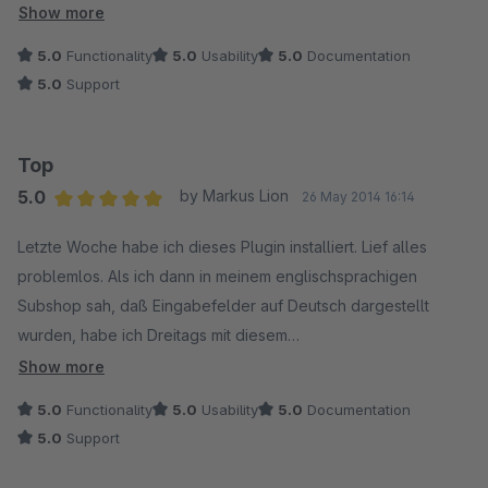
Top!
Show more
5.0
Functionality
5.0
Usability
5.0
Documentation
5.0
Support
Top
5.0
by Markus Lion
26 May 2014 16:14
Average rating of 5 out of 5 stars
Letzte Woche habe ich dieses Plugin installiert. Lief alles
problemlos. Als ich dann in meinem englischsprachigen
Subshop sah, daß Eingabefelder auf Deutsch dargestellt
wurden, habe ich Dreitags mit diesem
Verbesserungsvorschlag kontaktiert. Bereits am Montag
Show more
Nachmittag hatten die das umgesetzt.
5.0
Functionality
5.0
Usability
5.0
Documentation
5.0
Support
Ich bin begeistert. Top Service!