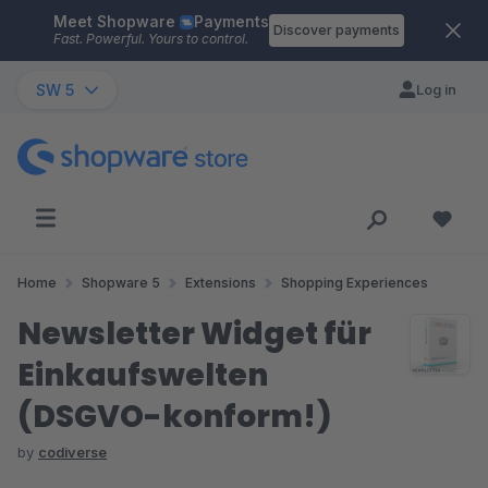
Meet Shopware
Payments
Skip to main content
Discover payments
Fast. Powerful. Yours to control.
SW 5
Log in
Home
Shopware 5
Extensions
Shopping Experiences
Newsletter Widget für
Einkaufswelten
(DSGVO-konform!)
by
codiverse