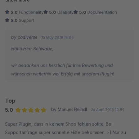
Anfragen im Bezug auf einen Fehler wurden ebenfalls sehr
5.0
Functionality
5.0
Usability
5.0
Documentation
schnell beantwortet und auch umgesetzt. Insgesamt sind wir
5.0
Support
voll zufrieden mit dem Anbieter und den Plug-ins.
by codiverse
15 May 2018 14:04
Hallo Herr Schwabe,
wir bedanken uns herzlich für Ihre Bewertung und
wünschen weiterhin viel Erfolg mit unserem Plugin!
Top
5.0
by Manuel Reindl
26 April 2018 10:59
Average rating of 5 out of 5 stars
Super Plugin, dass in keinem Shop fehlen sollte. Bei
Supportanfrage super schnelle Hilfe bekommen. :-) Nur zu