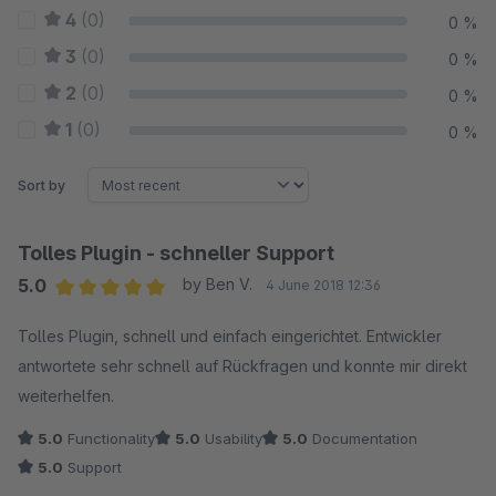
4
(0)
0 %
3
(0)
0 %
2
(0)
0 %
1
(0)
0 %
Sort by
Tolles Plugin - schneller Support
5.0
by Ben V.
4 June 2018 12:36
Average rating of 5 out of 5 stars
Tolles Plugin, schnell und einfach eingerichtet. Entwickler
antwortete sehr schnell auf Rückfragen und konnte mir direkt
weiterhelfen.
5.0
Functionality
5.0
Usability
5.0
Documentation
5.0
Support