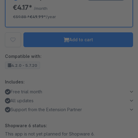
€4.17*
/month
€59.88
*
€49.99*
/year
Add to cart
Compatible with:
4.2.0 - 5.7.20
Includes:
Free trial month
All updates
Support from the Extension Partner
Shopware 6 status:
This app is not yet planned for Shopware 6.