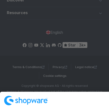
Discover
Resources
English
Star
3k+
Terms & Conditions
Privacy
Legal notice
Cookie settings
Copyright © shopware AG - All rights reserved
Notice: * All prices are quoted net of the statutory value-added tax