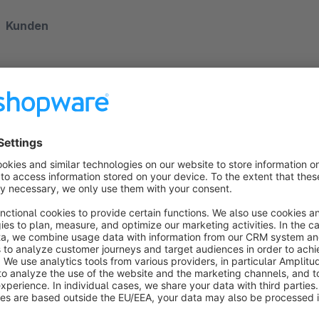
Kunden
u: s_user
b: s_user_billingaddress
s: s_user_shippingaddress
ua: s_user_attributes
Bestellungen
o: s_order
d: s_order_documents
b: s_order_billingaddress
s: s_order_shippingaddress