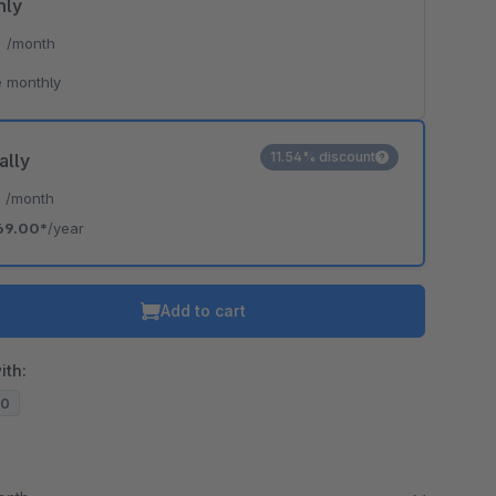
hly
*
/month
 monthly
11.54% discount
ally
*
/month
69.00*
/year
Add to cart
ith:
20