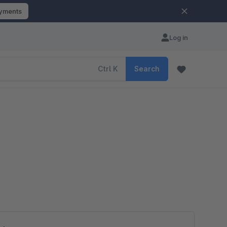
ayments
Log in
Ctrl
K
Search