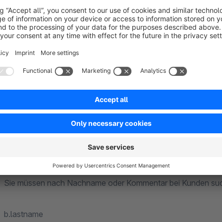
p: s_core_paymentmeans
oa: s_order_attributes
So könnten Sie die Einstellung für Artikel vornehmen um z.B
d.suppliernumber
d.ean
aa.attr1
Sie müssen nach Nachname oder Kommentar bei Kunden suche
b.lastname