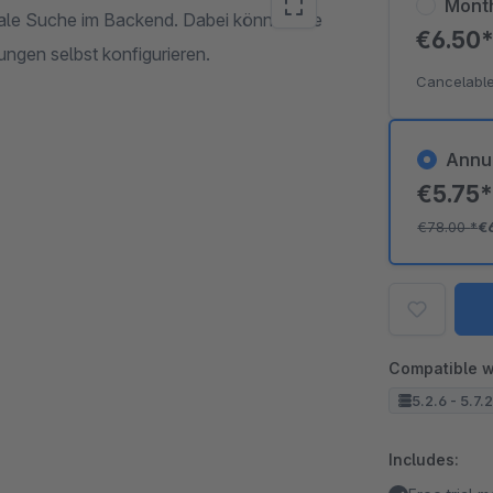
Mont
bale Suche im Backend. Dabei können Sie
€6.50
ungen selbst konfigurieren.
Cancelable
Annu
€5.75
€78.00
*
€
Compatible w
5.2.6 - 5.7.
Includes: