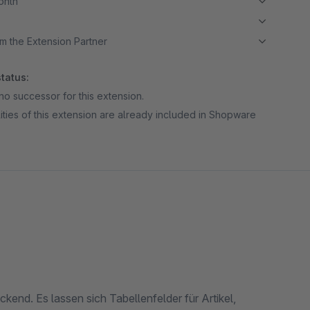
month
m the Extension Partner
tatus:
no successor for this extension.
ities of this extension are already included in Shopware
kend. Es lassen sich Tabellenfelder für Artikel,