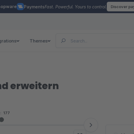
hopware
Payments
Fast. Powerful. Yours to control.
Discover p
grations
Themes
d erweitern
:
177