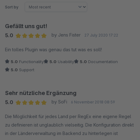
Sort by
Gefällt uns gut!
5.0
by Jens Fister
27 July 2020 17:22
Average rating of 5 out of 5 stars
Ein tolles Plugin was genau das tut was es soll!
5.0
Functionality
5.0
Usability
5.0
Documentation
5.0
Support
Sehr nützliche Ergänzung
5.0
by SoFi
6 November 2018 08:59
Average rating of 5 out of 5 stars
Die Möglichkeit für jedes Land per RegEx eine eigene Regel
zu definieren ist unglaublich vielseitig. Die Konfiguration direkt
in der Länderverwaltung im Backend zu hinterlegen ist