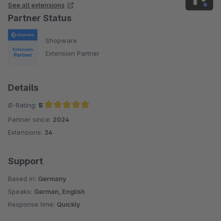
See all extensions
Partner Status
Shopware
Extension Partner
Details
Ø-Rating:
5
Partner since:
2024
Average rating of 5 out of 5 stars
Extensions:
34
Support
Based in:
Germany
Speaks:
German, English
Response time:
Quickly