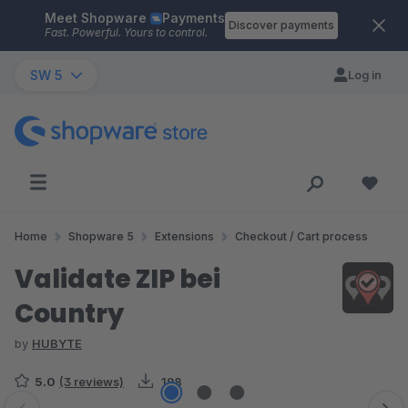
Meet Shopware
Payments
Skip to main content
Discover payments
Fast. Powerful. Yours to control.
SW 5
Log in
Home
Shopware 5
Extensions
Checkout / Cart process
Validate ZIP bei
Country
by
HUBYTE
5.0
(3 reviews)
198