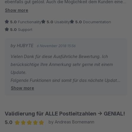
ebenfalls gut gelöst. Auch die Möglichkeit dem Kunden eine
zulässige Schreibweise je Lieferland zu zeigen wenn er eine
Show more
ungültige Schreibweise verwendet hat, erleichtert dem
5.0
Functionality
5.0
Usability
5.0
Documentation
Kunden die Eingabe deutlich und sorgt einfach für korrektere
5.0
Support
Schreibweisen bei der PLZ.
by HUBYTE
6 November 2018 15:56
Den einzigen Abzug den ich hier vergeben muss ist der für die
Vielen Dank für diese Ausführliche Bewertung. Ich
nicht systemweite Validierung. Das Plugin greift lediglich
berücksichtige Ihre Anmerkung sehr gerne mit einem
einmal bei der Neuregistrierung, nicht jedoch wenn der Kunde
Update.
Adressen ändert oder eine weitere Lieferadresse hinzufügt
Folgende Funktionen sind somit für das nächste Update
oder im Checkout Adressen verändert.
Show more
geplant:
Ein wirklich nützliches Plugin.
- Änderung bei Kundenadresse
- Hinzufügen von weiteren Lieferadressen
Nachtrag: Da dieser Wunsch jetzt auch erhört wurde gibt es
- Änderung bei Adressen im Checkout
Validierung für ALLE Postleitzahlen -> GENIAL!
natürlich volle Punktzahl. + einen Bonusstern für die schnelle
Umsetzung von Kundenwünschen :-)
5.0
by Andreas Bornemann
Vielen Dank
Average rating of 5 out of 5 stars