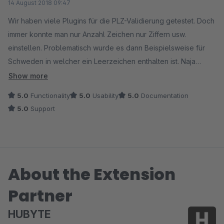
14 August 2018 09:47
Wir haben viele Plugins für die PLZ-Validierung getestet. Doch
immer konnte man nur Anzahl Zeichen nur Ziffern usw.
einstellen. Problematisch wurde es dann Beispielsweise für
Schweden in welcher ein Leerzeichen enthalten ist. Naja
dieses Plugin löst all unsere Probleme :)
Show more
Nochmal vielen Dank für die Unterstützung beim Regex,
5.0
Functionality
5.0
Usability
5.0
Documentation
funktioniert jetzt alles super.
5.0
Support
About the Extension
Partner
HUBYTE