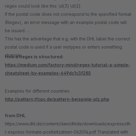
regex could look like this: \d{3} \d{2}
If the postal code does not correspond to the specified format
(Regex), an error message with an example postal code will
be issued.
This has the advantage that e.g. with the DHL label the correct
postal code is used if a user mistypes or enters something
strange.
How a Regex is structured:
https://medium.com/factory-mind/regex-tutorial-a-simple-
cheatsheet-by-examples-649dc1c3f285
Examples for different countries:
http://pattern.tfcpc.de/pattern-beispiele-plz.php
from DHL
https://www.dhl.de/content/dam/dhlde/downloads/express/dh
l-express-formate-postleitzahlen-062014.pdf Translated with