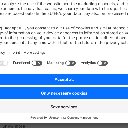
bzw. Funktionsweise übernehmen. Gerne passen wir in diese
Onlineshop individuell an. Nehmen Sie hierfür gerne Kontakt 
Sort by
Genau das was wir gesucht haben!
5.0
by Oliver Falkenstein
23 September 2016 16:
Average rating of 5 out of 5 stars
Mit diesem Modul ist es endlich möglich auf ansprechende Weise 
anzeigen zu lassen.
Alles perfekt!
Show more