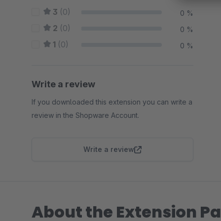
3
(0)
0 %
2
(0)
0 %
1
(0)
0 %
Write a review
If you downloaded this extension you can write a
review in the Shopware Account.
Write a review
About the Extension Pa