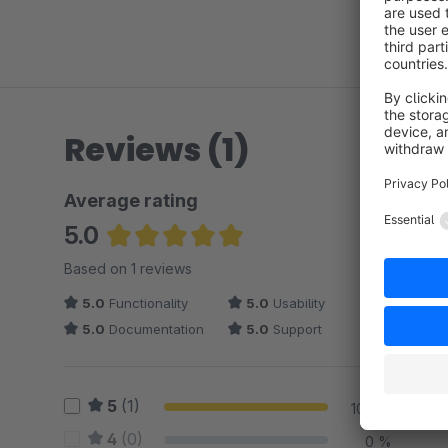
Reviews (1)
Average rating
5.0
Average rating of 5 out of 5 stars
Based on 1 reviews
5.0
Functionality
5.0
Usability
5.0
Documentation
5.0
Support
5
(1)
100 %
4
(0)
0 %