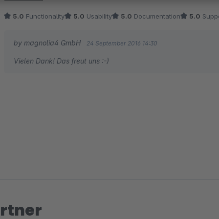
Vielen Dank!
5.0
Functionality
5.0
Usability
5.0
Documentation
5.0
Suppo
by magnolia4 GmbH
24 September 2016 14:30
Vielen Dank! Das freut uns :-)
rtner