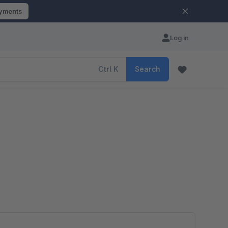
ayments
Log in
Ctrl
K
Search