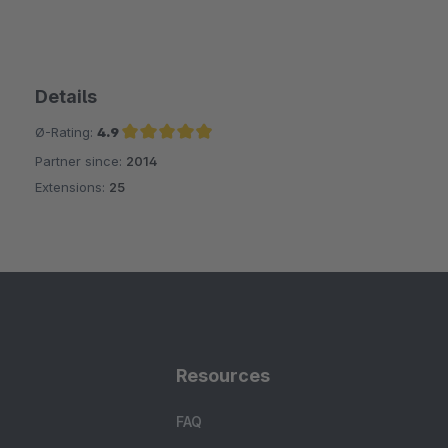
Details
Ø-Rating:
4.9
Partner since:
2014
Average rating of 4.9 out of 5 stars
Extensions:
25
Resources
FAQ