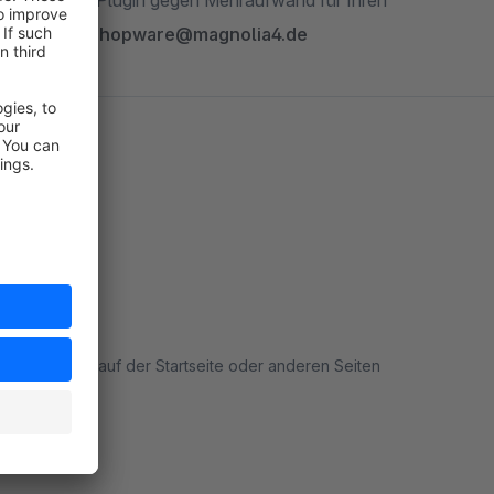
m Fall unser Plugin gegen Mehraufwand für Ihren
mit uns auf:
shopware@magnolia4.de
09
Blogeinträge auf der Startseite oder anderen Seiten