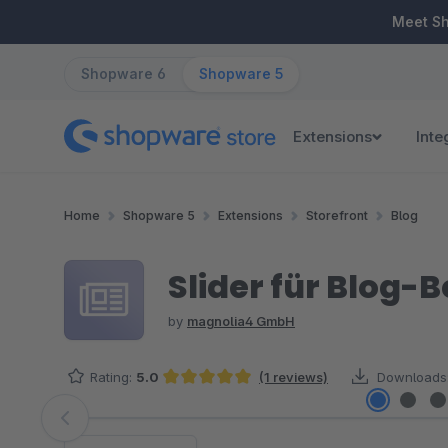
ip to main content
Skip to search
Skip to main navigation
Meet S
Shopware 6
Shopware 5
Extensions
Inte
Home
Shopware 5
Extensions
Storefront
Blog
Slider für Blog-B
by
magnolia4 GmbH
Rating:
5.0
(1 reviews)
Downloads
Average rating of 5 out of 5 stars
Skip image gallery