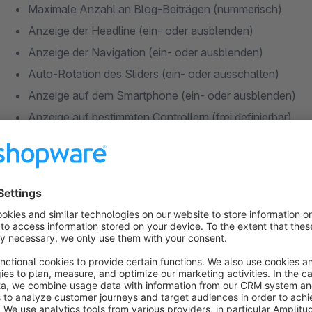
Maximale Anzahl an Blog-Beiträgen (nummerisch)
Anzeige der Headline (ein- oder ausblenden)
Anzeige der Navigation (ein- oder ausblenden)
Auto-Rotation des Sliders (ein- oder ausschalten)
Anzeige auf dem Smartphone (ein- oder ausblenden)
Anzeige auf bestimmten Controllern (frei definierbar)
NEU: Die Thumbnail-Größe kann eingestellt werden (ab
Hinweis
Dieses Plugin wurde auf Basis des Shopware Standard Respo
diesem Plugin nicht kompatibel) entwickelt. Bei Veränderun
Verwendung von Fremd-Templates (z.B. Conexco) können wir 