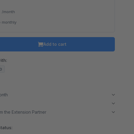
*
/month
 monthly
Add to cart
ith:
20
month
m the Extension Partner
tatus: