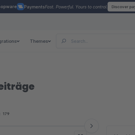
hopware
Payments
Fast. Powerful. Yours to control.
Discover p
grations
Themes
eiträge
:
179