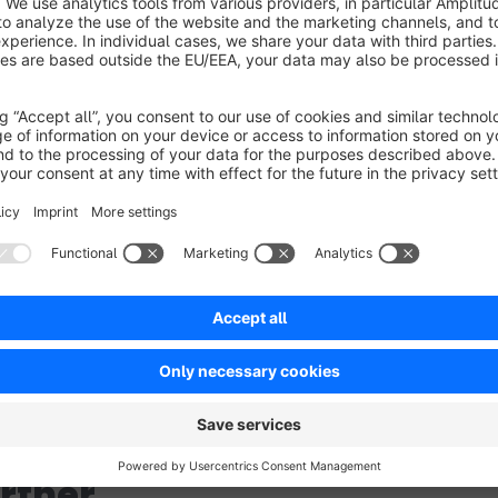
Dieser wird unter dem Hauptbild und bei allen weiteren Bildans
No reviews found.
rtner