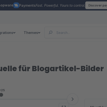
hopware
Payments
Fast. Powerful. Yours to control.
Discover p
grations
Themes
elle für Blogartikel-Bilder
<25