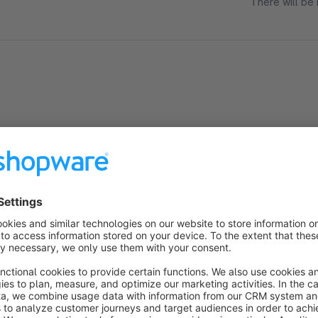
There will be 
About the Extension
Sie haben in Ihrem Onlineshop einen Blog, den Sie regelmäßig
Auch wenn Sie lizenzfreie Bilder verwenden, sollten Sie bea
Angabe von Urheber und Quelle voraussetzen.
Eine fehlende Angabe einer Bildquelle bzw. des Copyrights 
unnötige Abmahnungen.
Mit unserem Plugin haben Sie die Möglichkeit, für jedes Bild