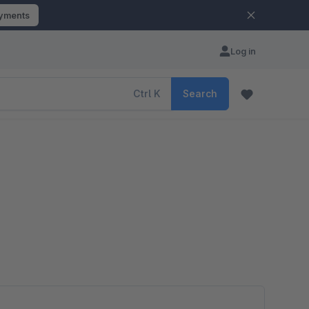
ayments
Log in
Ctrl
K
Search