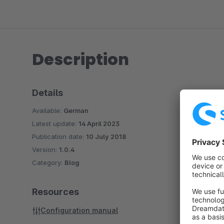
Description
Details
Available:
German
Latest update:
14 April 2023
Publication date:
10 July 2018
Version:
1.0.4
Category:
Blog
Resources
Configuration manual