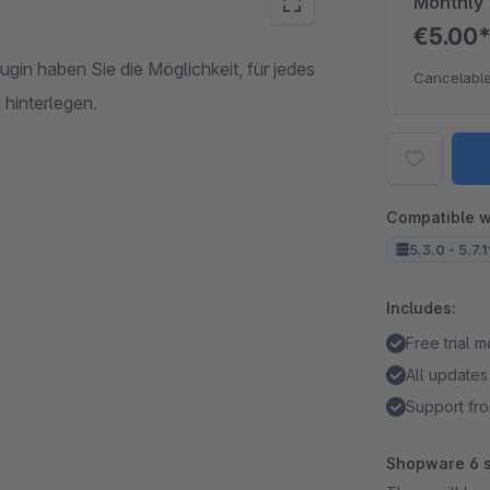
Monthly
€5.00
in haben Sie die Möglichkeit, für jedes
Cancelable
 hinterlegen.
Compatible w
5.3.0 - 5.7.
Includes:
Free trial 
All updates
Support fro
Shopware 6 s