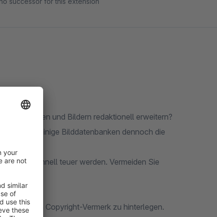
no successor for this extension
 mit Beiträgen und Bildern redaktionell erweitern?
chten, dass einige Bilddatenbanken dennoch die
kann dann schnell teuer werden. Vermeiden Sie
 einen eigenen Copyright-Vermerk zu hinterlegen.