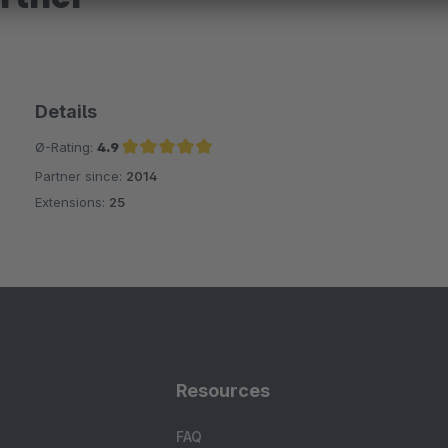
Details
Ø-Rating:
4.9
Partner since:
2014
Average rating of 4.9 out of 5 stars
Extensions:
25
Resources
FAQ