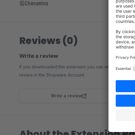
Changelog
Reviews (0)
Write a review
If you downloaded this extension you can write a
review in the Shopware Account.
Write a review
About the Extension Pa