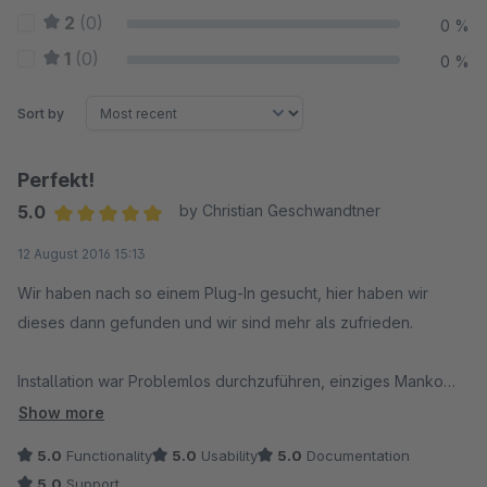
2
(0)
0 %
1
(0)
0 %
Sort by
Perfekt!
5.0
by Christian Geschwandtner
Average rating of 5 out of 5 stars
12 August 2016 15:13
Wir haben nach so einem Plug-In gesucht, hier haben wir
dieses dann gefunden und wir sind mehr als zufrieden.
Installation war Problemlos durchzuführen, einziges Manko
war die 2 Spaltenbreite die zu klein war und nicht über die
Show more
ganze Seite, dadurch wurde der Text eng zusammen gepackt
5.0
Functionality
5.0
Usability
5.0
Documentation
und somit die Zeilen unnötig verbreitert, nach Kurzen Support
5.0
Support