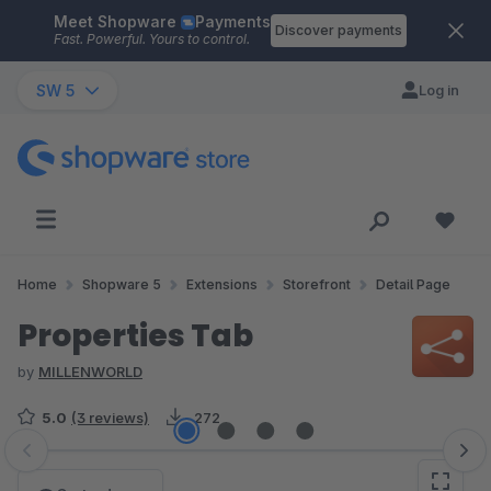
Meet Shopware
Payments
Skip to main content
Discover payments
Fast. Powerful. Yours to control.
SW 5
Log in
Home
Shopware 5
Extensions
Storefront
Detail Page
Properties Tab
by
MILLENWORLD
5.0
(3 reviews)
272
Skip image gallery