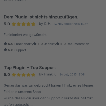
war das Problem gelöst, der anpassungscode wurde mir per
E-Mail geschickt und schon war das Perfekt.
Dem Plugin ist nichts hinzuzufügen.
Dazu auch Günstig und somit kann ich dieses jedem sehr
5.0
by C. H.
13 November 2015 13:39
empfehlen.
Average rating of 5 out of 5 stars
Funktioniert wie gewünscht.
Lieben Gruß
5.0
Functionality
5.0
Usability
5.0
Documentation
Geschwandtner
5.0
Support
https://sir-rowland.de/
Top Plugin + Top Support
5.0
by Frank K.
24 July 2015 12:08
Average rating of 5 out of 5 stars
Genau das was wir gebraucht haben ! Trotz eines kleines
Fehler in unserem Shop
wurde das Plugin über den Support in kürzester Zeit zum
laufen gebracht.