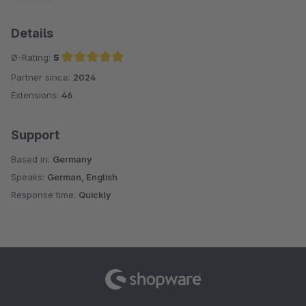
Details
Ø-Rating:
5
Partner since:
2024
Average rating of 5 out of 5 stars
Extensions:
46
Support
Based in:
Germany
Speaks:
German, English
Response time:
Quickly