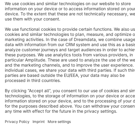
Copyright © shopware AG - All rights reserved
Notice: * All prices are quoted net of the statutory value-added tax