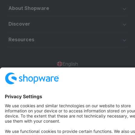
About Shopware
Discover
Resources
English
Star
3k+
Terms & Conditions
Privacy
Legal notice
Cookie settings
Copyright © shopware AG - All rights reserved