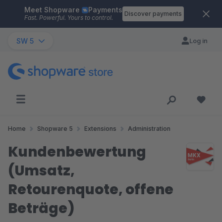
Meet Shopware
Payments
Skip to main content
Discover payments
Fast. Powerful. Yours to control.
SW 5
Log in
Home
Shopware 5
Extensions
Administration
Kundenbewertung
(Umsatz,
Retourenquote, offene
Beträge)