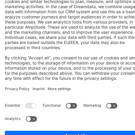
Notice: * All prices are quoted net of the statutory value-added tax