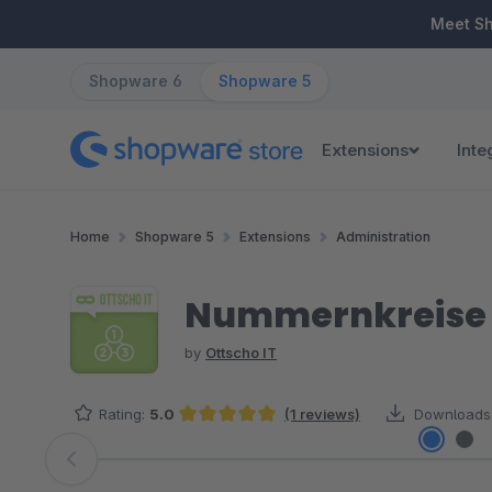
ip to main content
Skip to search
Skip to main navigation
Meet S
Shopware 6
Shopware 5
Extensions
Inte
Home
Shopware 5
Extensions
Administration
Nummernkreise 
by
Ottscho IT
Rating:
5.0
(1 reviews)
Downloads
Average rating of 5 out of 5 stars
Skip image gallery