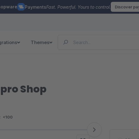
hopware
Payments
Fast. Powerful. Yours to control.
Discover p
grations
Themes
pro Shop
:
<100