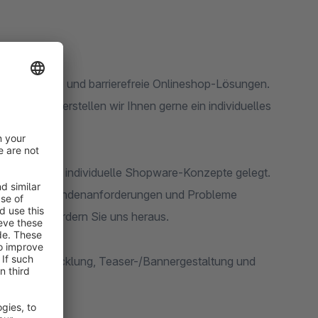
rofessionelle und barrierefreie Onlineshop-Lösungen.
 erfüllen, erstellen wir Ihnen gerne ein individuelles
n Fokus auf individuelle Shopware-Konzepte gelegt.
verlässigkeit Kundenanforderungen und Probleme
ugen und fordern Sie uns heraus.
Templateentwicklung, Teaser-/Bannergestaltung und