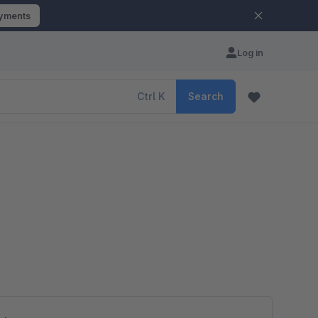
ayments
Log in
Ctrl
K
Search