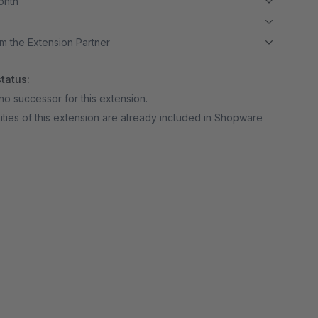
month
m the Extension Partner
tatus:
no successor for this extension.
ities of this extension are already included in Shopware