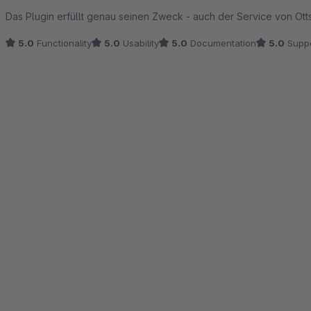
Average rating of 5 out of 5 stars
Das Plugin erfüllt genau seinen Zweck - auch der Service von Ottsc
5.0
Functionality
5.0
Usability
5.0
Documentation
5.0
Suppo