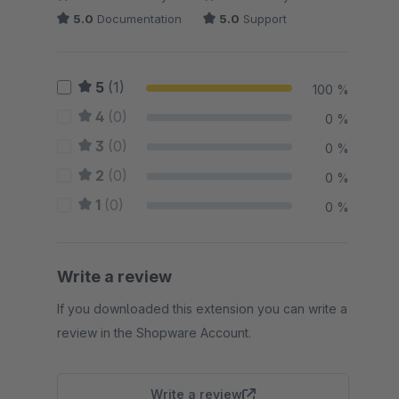
5.0
Documentation
5.0
Support
5
(1)
100 %
4
(0)
0 %
3
(0)
0 %
2
(0)
0 %
1
(0)
0 %
Write a review
If you downloaded this extension you can write a
review in the Shopware Account.
Write a review