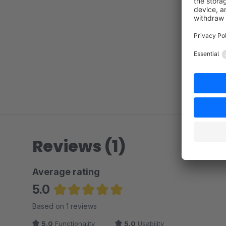
Reviews (1)
Average rating
5.0
Average rating of 5 out of 5 stars
Based on 1 reviews
5.0
Functionality
5.0
Usability