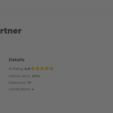
rtner
Details
Ø-Rating:
4.9
Partner since:
2014
Average rating of 4.9 out of 5 stars
Extensions:
19
Certifications:
4