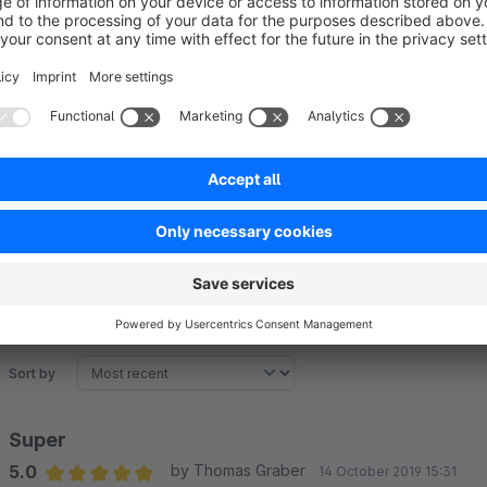
Weitere Plugins von Ottscho-IT
Sort by
Super
5.0
by Thomas Graber
14 October 2019 15:31