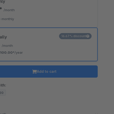
hly
0*
/month
 monthly
16.67% discount
ally
*
/month
100.00*
/year
Add to cart
ith:
.20