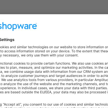
Wer wir sind
Ottscho IT ist Shopware Business Partner und bietet Ihnen p
Sollte eines unserer Plugins nicht alle Kundenwünsche komplett
Angebot um das Plugin zu erweitern.
Als junges und aufstrebendes Unternehmen haben wir unsere
Hier sind wir Profis, die mit Leidenschaft, Präzision und Zu
bewältigen. Lassen Sie sich von unserer Arbeitsweise überze
Gerne unterbreiten wir Ihnen ein individuelles Angebot für 
Sonderprogrammierungen.