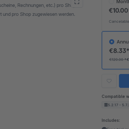
Mont
scheine, Rechnungen, etc.) pro Shop
€10.0
iert und pro Shop zugewiesen werden.
Cancelable
Annu
€8.33
€120.00
*
€
Compatible w
5.2.17 - 5.7
Includes: