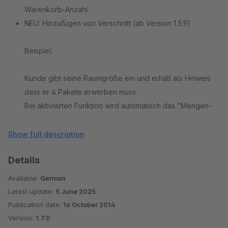
Warenkorb-Anzahl
NEU: Hinzufügen von Verschnitt (ab Version 1.5.9)
Beispiel:
Kunde gibt seine Raumgröße ein und erhält als Hinweis
dass er 4 Pakete erwerben muss.
Bei aktivierten Funktion wird automatisch das "Mengen-
Dropdown" in der Artikeldetailseite auf die empfohlene
Menge der Pakete eingestellt.
Show full description
Selbst wenn der Kunde die Menge ändert, wird die
Details
vorgeschlagene Menge in den Warenkorb übernommen.
Diese kann er auch nicht ändern, daher "erzwungen".
Available:
German
Latest update:
5 June 2025
Publication date:
16 October 2014
Version:
1.7.0