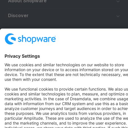
About Shopware
Discover
Resources
English
Star
3k+
Terms & Conditions
Privacy
Legal notice
Cookie settings
Copyright © shopware AG - All rights reserved
Notice: * All prices are quoted net of the statutory value-added tax