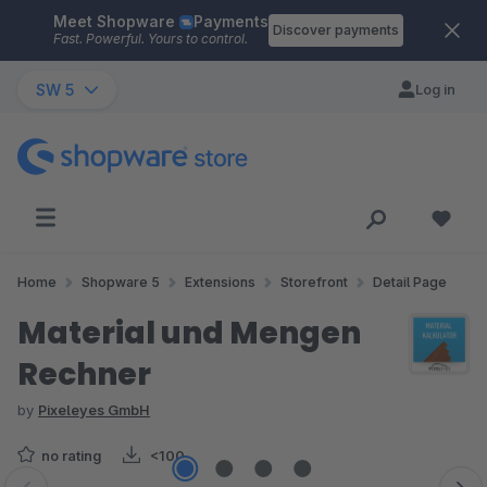
Meet Shopware
Payments
Skip to main content
Discover payments
Fast. Powerful. Yours to control.
SW 5
Log in
Home
Shopware 5
Extensions
Storefront
Detail Page
Material und Mengen
Rechner
by
Pixeleyes GmbH
no rating
<100