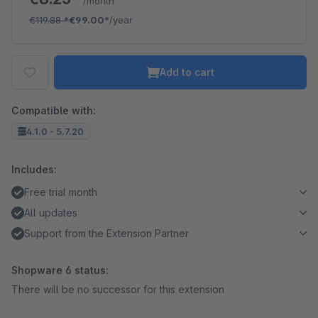
/month
€119.88
*
€99.00*
/year
Add to cart
Compatible with:
4.1.0 - 5.7.20
Includes:
Free trial month
All updates
Support from the Extension Partner
Shopware 6 status:
There will be no successor for this extension