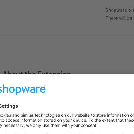
Shopware 6 s
There will be 
About the Extension
Jeder kennt das Problem, dass sofern man sehr viele Artikel 
löschen. Dabei muss man mühselig jeden Artikel einzeln ank
Mit diesem Plugin, wird ein "Alles Löschen" Button im Warenko
Löschen jedes Artikels