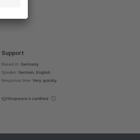
Support
Based in:
Germany
Speaks:
German, English
Response time:
Very quickly
Shopware 6 certified