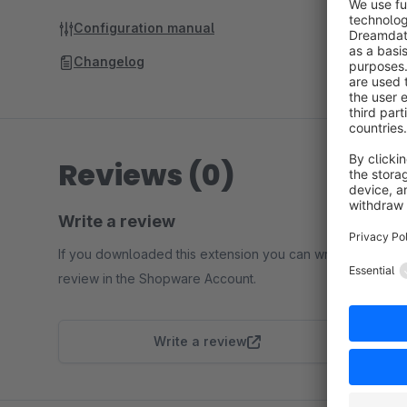
Configuration manual
Changelog
Reviews (0)
Write a review
If you downloaded this extension you can write a
review in the Shopware Account.
Write a review