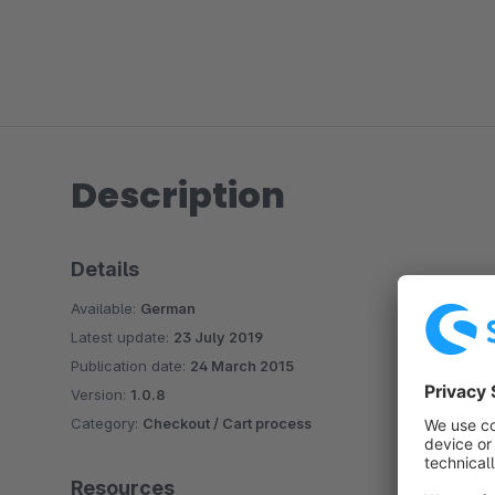
Description
Details
Available:
German
Latest update:
23 July 2019
Publication date:
24 March 2015
Version:
1.0.8
Category:
Checkout / Cart process
Resources