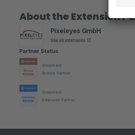
About the Extension Pa
Pixeleyes GmbH
See all extensions
Partner Status
Shopware
Bronze Partner
Shopware
Extension Partner