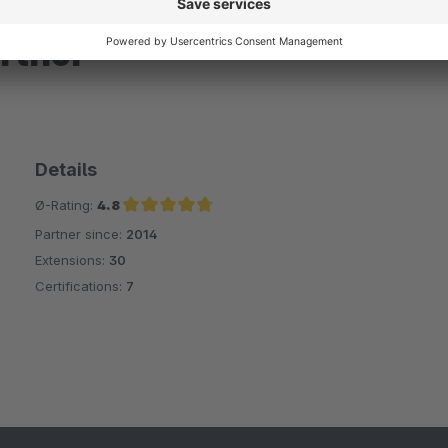
rtner
Details
Ø-Rating:
4.8
Partner since:
2014
Average rating of 4.8 out of 5 stars
Extensions:
30
Certifications:
7