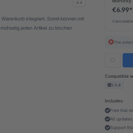
Monthly
€6.99
m Warenkorb integriert. Somit können mit
Cancelable
mühselig jeden Artikel zu löschen
The exten
Compatible w
5.5.8
Includes:
Free trial 
All updates
Support fro