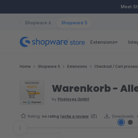
ip to main content
Skip to search
Skip to main navigation
Meet S
Shopware 6
Shopware 5
Extensions
Inte
Home
Shopware 5
Extensions
Checkout / Cart proces
Warenkorb - Alle
by
Pixeleyes GmbH
Rating:
no rating
(
write a review
)
Downloads:
Skip image gallery