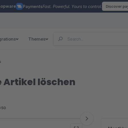
hopware
Payments
Fast. Powerful. Yours to control.
Discover p
grations
Themes
s
 Artikel löschen
<50