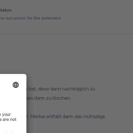
tatus:
no successor for this extension
im Warenkorb hat, diese dann nachträglich zu
licken um diesen dann zu löschen.
rb integriert. Hierbei entfällt dann das mühselige