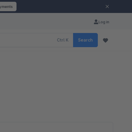
ayments
Log in
Ctrl
K
Search