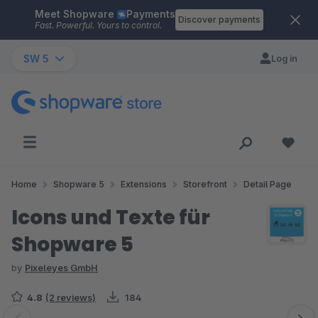
Meet Shopware
Payments
Skip to main content
Discover payments
Fast. Powerful. Yours to control.
SW 5
Log in
Home
Shopware 5
Extensions
Storefront
Detail Page
Icons und Texte für
Shopware 5
by
Pixeleyes GmbH
4.8
(2 reviews)
184