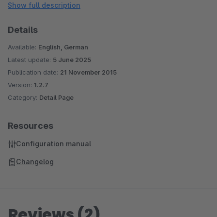
Show full description
Wir entwickeln ausschliesslich auf Basis einer
Details
Standardinstallation von Shopware. Sofern Sie Plugins von
Fremdanbieter (darunter fallen auch Shopware Premium
Available:
English, German
Plugins) in Ihrem Shop einsetzen, empfehlen wir Ihnen unsere
Latest update:
5 June 2025
Plugins vor dem Erwerb ausgiebig zu testen, um auch zu
Publication date:
21 November 2015
prüfen ob eventuell Konflikte unter den eingesetzten Plugins
Version:
1.2.7
Category:
Detail Page
auftreten . Dazu bieten wir Testlizenzen an, die Sie im
Shopware Store herunterladen können.
Resources
Configuration manual
Changelog
Reviews (2)