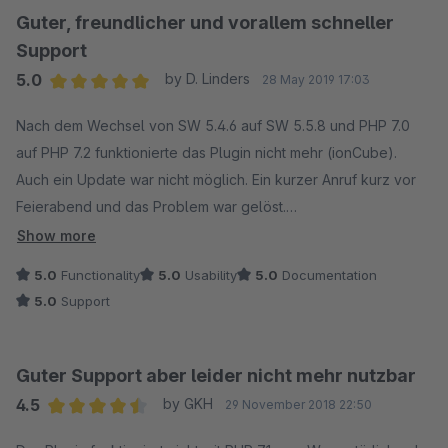
Guter, freundlicher und vorallem schneller
Support
5.0
by D. Linders
28 May 2019 17:03
Average rating of 5 out of 5 stars
Nach dem Wechsel von SW 5.4.6 auf SW 5.5.8 und PHP 7.0
auf PHP 7.2 funktionierte das Plugin nicht mehr (ionCube).
Auch ein Update war nicht möglich. Ein kurzer Anruf kurz vor
Feierabend und das Problem war gelöst.
Show more
Danke für die schnelle Hilfe und das klasse Plugin.
5.0
Functionality
5.0
Usability
5.0
Documentation
5.0
Support
Guter Support aber leider nicht mehr nutzbar
4.5
by GKH
29 November 2018 22:50
Average rating of 4.5 out of 5 stars