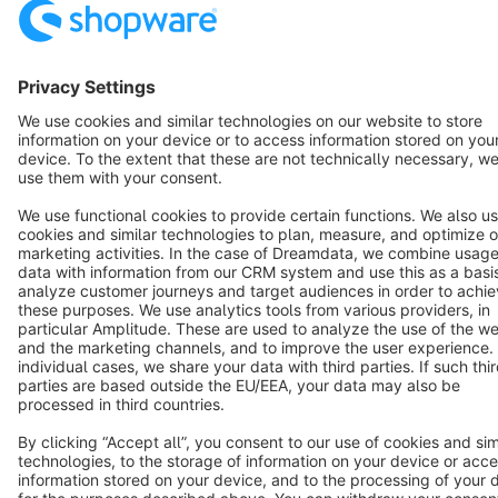
Star
3k+
Terms & Conditions
Privacy
Legal notice
Cookie settings
Copyright © shopware AG - All rights reserved
Notice: * All prices are quoted net of the statutory value-added tax