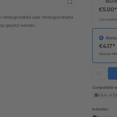
Mont
€5.00
n Hintergrundbild oder Hintergrundfarbe
Cancelable
op gesetzt werden.
Annu
€4.17*
€60.00
*
€
Compatible w
4.0.4 - 5.7.
Includes: