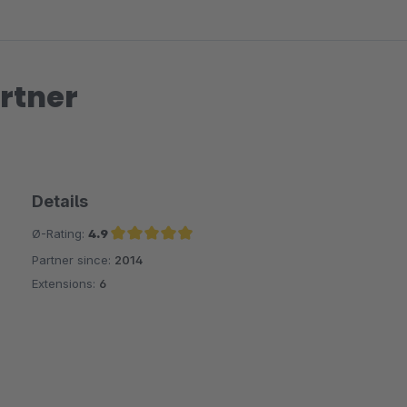
rtner
Details
Ø-Rating:
4.9
Partner since:
2014
Average rating of 4.9 out of 5 stars
Extensions:
6