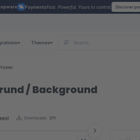
hopware
Payments
Fast. Powerful. Yours to control.
Discover p
grations
Themes
 Footer
grund / Background
iews)
Downloads:
211