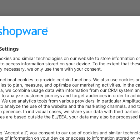
Demo unter
https://www.shopfreelancer.de/shopware
Haftungsausschluss
: Der Hersteller des Plugins haftet ni
entstehen. Besonders nicht für entgangene Gewinne, mittelb
Produktionsausfälle und Datenverlust. Ausgenommen hiervon
Kontakt zum Hersteller
Reihe 0 - Marco Hagemann
Bergstraße 1a