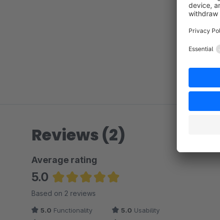
Reviews (2)
Average rating
5.0
Average rating of 5 out of 5 stars
Based on 2 reviews
5.0
Functionality
5.0
Usability