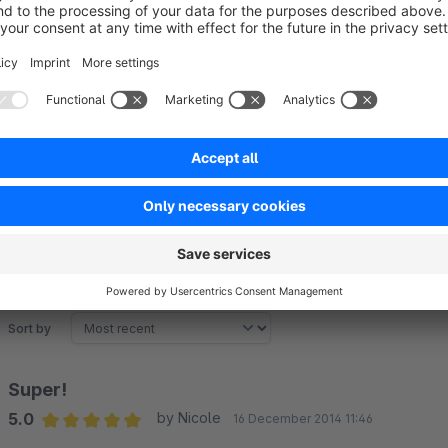
34359 Reinhardshagen
Tel.: 05544 9129590
E-Mail: info@reihe0.de
Web:
https://www.shopfreelancer.de
Sort by
Super!
5.0
by Nicole
16 December 2014 11:46
Average rating of 5 out of 5 stars