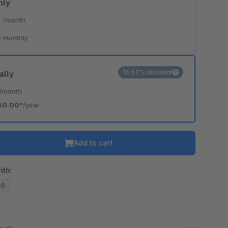
hly
*
/month
 monthly
16.67% discount
ally
/month
50.00*
/year
Add to cart
ith:
20