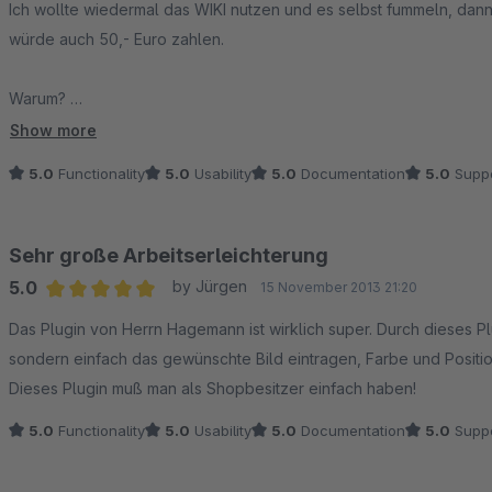
Ich wollte wiedermal das WIKI nutzen und es selbst fummeln, dann s
würde auch 50,- Euro zahlen.
Warum?
Show more
- Schnell
5.0
Functionality
5.0
Usability
5.0
Documentation
5.0
Suppo
- Effektiv
- Userfreundlich (Idio******sicher)
Sehr große Arbeitserleichterung
5.0
by Jürgen
15 November 2013 21:20
Average rating of 5 out of 5 stars
Das Plugin von Herrn Hagemann ist wirklich super. Durch dieses 
sondern einfach das gewünschte Bild eintragen, Farbe und Position
Dieses Plugin muß man als Shopbesitzer einfach haben!
5.0
Functionality
5.0
Usability
5.0
Documentation
5.0
Suppo