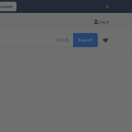
ayments
Log in
Ctrl
K
Search