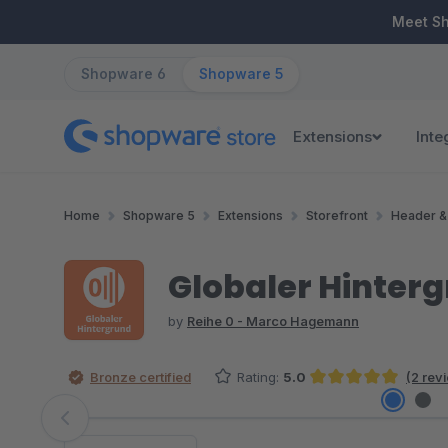
ip to main content
Skip to search
Skip to main navigation
Meet S
Shopware 6
Shopware 5
Extensions
Inte
Home
Shopware 5
Extensions
Storefront
Header &
Globaler Hinter
by
Reihe 0 - Marco Hagemann
Bronze certified
Rating:
5.0
(2 rev
Average rating of 5 out of 5 stars
Skip image gallery