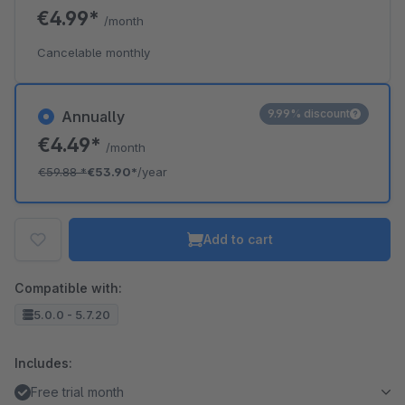
€4.99*
/month
Cancelable monthly
9.99% discount
Annually
€4.49*
/month
€59.88
*
€53.90*
/year
Add to cart
Compatible with:
5.0.0 - 5.7.20
Includes:
Free trial month