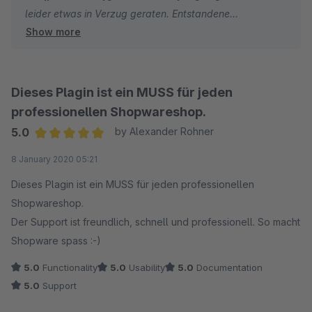
leider etwas in Verzug geraten. Entstandene
Show more
Unannehmlichkeiten bitte ich vielmals zu entschuldigen!
Dieses Plagin ist ein MUSS für jeden
professionellen Shopwareshop.
5.0
by Alexander Rohner
Average rating of 5 out of 5 stars
8 January 2020 05:21
Dieses Plagin ist ein MUSS für jeden professionellen
Shopwareshop.
Der Support ist freundlich, schnell und professionell. So macht
Shopware spass :-)
5.0
Functionality
5.0
Usability
5.0
Documentation
5.0
Support