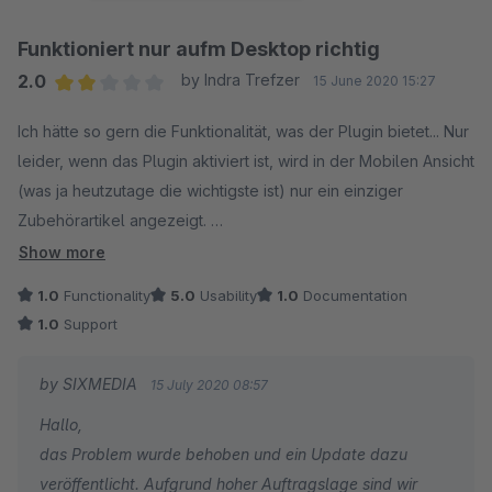
Funktioniert nur aufm Desktop richtig
2.0
by Indra Trefzer
15 June 2020 15:27
Average rating of 2 out of 5 stars
Ich hätte so gern die Funktionalität, was der Plugin bietet... Nur
leider, wenn das Plugin aktiviert ist, wird in der Mobilen Ansicht
(was ja heutzutage die wichtigste ist) nur ein einziger
Zubehörartikel angezeigt.
Email an Support geschickt, keine Antwort. Angerufen, wurde
Show more
mir bestätigt, dass meine Anfrage angekommen ist. 10 Tage
1.0
Functionality
5.0
Usability
1.0
Documentation
später immer noch keine Antwort vom Support. :(
1.0
Support
Schade. Bewertung gebe ich nur ab, mit der Hoffnung, dass
by SIXMEDIA
15 July 2020 08:57
wenigstens darauf jemand reagiert - meine Bewertung ändere
Hallo,
ich gerne später ab, wenn Support irgendein Lebenszeichen
das Problem wurde behoben und ein Update dazu
gibt.
veröffentlicht. Aufgrund hoher Auftragslage sind wir