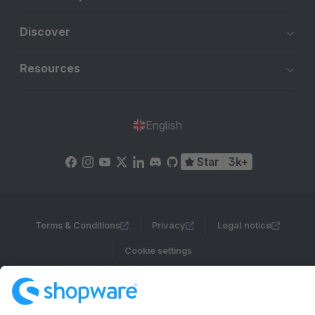
Discover
Resources
English
Star
3k+
Terms & Conditions
Privacy
Legal notice
Cookie settings
Copyright © shopware AG - All rights reserved
Notice: * All prices are quoted net of the statutory value-added tax