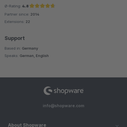
Ø-Rating:
4.8
Partner since:
2014
Average rating of 4.8 out of 5 stars
Extensions:
22
Support
Based in:
Germany
Speaks:
German, English
info@shopware.com
About Shopware