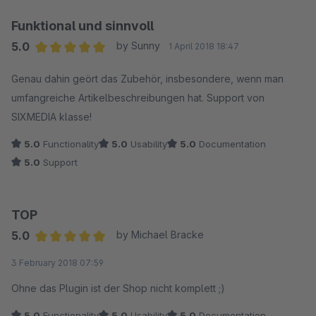
Funktional und sinnvoll
5.0
by Sunny
1 April 2018 18:47
Average rating of 5 out of 5 stars
Genau dahin geört das Zubehör, insbesondere, wenn man
umfangreiche Artikelbeschreibungen hat. Support von
SIXMEDIA klasse!
5.0
Functionality
5.0
Usability
5.0
Documentation
5.0
Support
TOP
5.0
by Michael Bracke
Average rating of 5 out of 5 stars
3 February 2018 07:59
Ohne das Plugin ist der Shop nicht komplett ;)
5.0
Functionality
5.0
Usability
5.0
Documentation