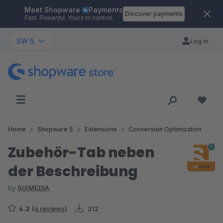
Meet Shopware
Payments
Skip to main content
Discover payments
Fast. Powerful. Yours to control.
SW 5
Log in
Home
Shopware 5
Extensions
Conversion Optimization
Zubehör-Tab neben
der Beschreibung
by
SIXMEDIA
4.2
(4 reviews)
212