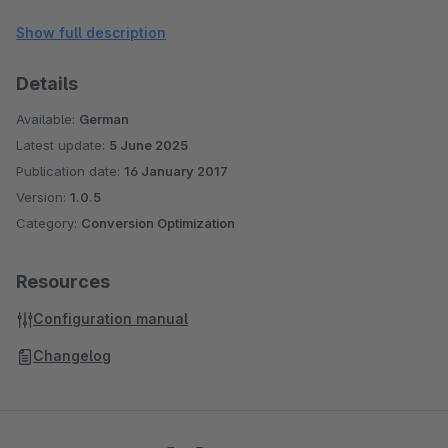
Linke Spalte ausblenden - Für ausgewählte Kategorien
Linke Spalte / Menü Startseite (Shopware 5)
Show full description
Tab für Eigenschaften und Downloads
Details
Lagerbestand Benachrichtigung
Merkzettel entfernen / deaktivieren
Available:
German
Zubehör-Tab neben der Beschreibung
Latest update:
5 June 2025
Sidebar auf Artikelseite
Publication date:
16 January 2017
Nur aktive Kategorie Links (Shopware 4!)
Version:
1.0.5
Category:
Conversion Optimization
Resources
Configuration manual
Changelog