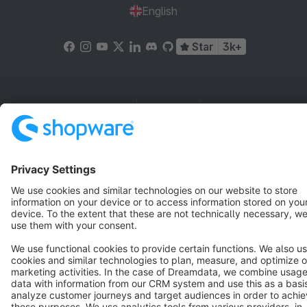
English
Star
3k+
Terms & Conditions
Privacy
Legal notice
Cookie settings
Copyright © shopware AG - All rights reserved
Notice: * All prices are quoted net of the statutory value-added tax