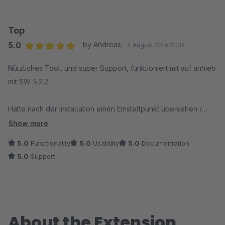
Top
5.0
by Andreas
4 August 2016 21:09
Average rating of 5 out of 5 stars
Nützliches Tool, und super Support, funktioniert mit auf anhieb
mit SW 5.2.2.
Hatte nach der Installation einen Einstellpunkt übersehen /
nicht gefunden und mich an den Support gewendet. Prompte
Show more
Hilfe, und das während deren Urlaubszeit. Daumen hoch,
5.0
Functionality
5.0
Usability
5.0
Documentation
volle Punktzahl
5.0
Support
About the Extension