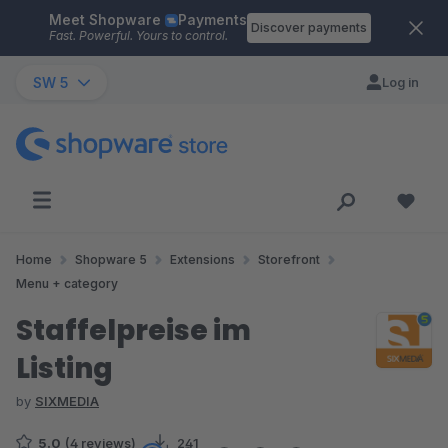
Meet Shopware
Payments
Skip to main content
Discover payments
Fast. Powerful. Yours to control.
SW 5
Log in
Home
Shopware 5
Extensions
Storefront
Menu + category
Staffelpreise im
Listing
by
SIXMEDIA
5.0
(4 reviews)
241