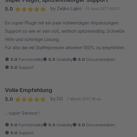
5.0
by Zeljko Lajko
21 June 2017 00:07
Average rating of 5 out of 5 stars
Ein super Plugin mit ein paar notwendigen Anpassungen.
Support so wie er sein soll, einfach spitzenmäßig. Schnelle
Hilfe und sofortige Lösung.
Für alle die mit Staffelpreisen arbeiten 100% zu empfehlen.
5.0
Functionality
5.0
Usability
5.0
Documentation
5.0
Support
Volle Empfehlung
5.0
by DG
7 March 2017 18:46
Average rating of 5 out of 5 stars
... super Service !
5.0
Functionality
5.0
Usability
5.0
Documentation
5.0
Support