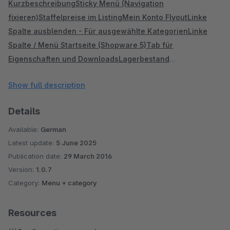
Kurzbeschreibung
Sticky Menü (Navigation
fixieren)
Staffelpreise im Listing
Mein Konto Flyout
Linke
Spalte ausblenden - Für ausgewählte Kategorien
Linke
Spalte / Menü Startseite (Shopware 5)
Tab für
Eigenschaften und Downloads
Lagerbestand
Benachrichtigung
Merkzettel entfernen / deaktivieren
Nur
Show full description
aktive Kategorie Links (Shopware 4!)
Details
Available:
German
Latest update:
5 June 2025
Publication date:
29 March 2016
Version:
1.0.7
Category:
Menu + category
Resources