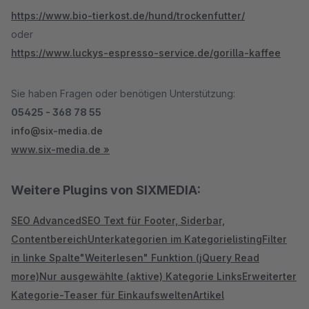
https://www.bio-tierkost.de/hund/trockenfutter/
oder
https://www.luckys-espresso-service.de/gorilla-kaffee
Sie haben Fragen oder benötigen Unterstützung:
05425 - 368 78 55
info@six-media.de
www.six-media.de »
Weitere Plugins von SIXMEDIA:
SEO Advanced
SEO Text für Footer, Siderbar,
Contentbereich
Unterkategorien im Kategorielisting
Filter
in linke Spalte
"Weiterlesen" Funktion (jQuery Read
more)
Nur ausgewählte (aktive) Kategorie Links
Erweiterter
Kategorie-Teaser für Einkaufswelten
Artikel