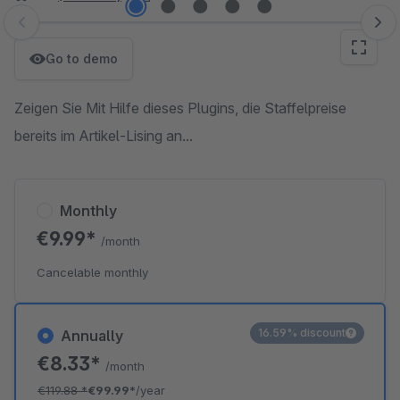
Skip image gallery
Go to demo
Zeigen Sie Mit Hilfe dieses Plugins, die Staffelpreise
bereits im Artikel-Lising an...
Monthly
€9.99*
/month
Cancelable monthly
16.59% discount
Annually
€8.33*
/month
€119.88
*
€99.99*
/year