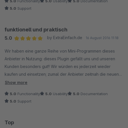
5.0
Functionality
5.0
Usability
5.0
Documentation
5.0
Support
funktionell und praktisch
5.0
by ExtraEinfach.de
16 August 2016 11:18
Average rating of 5 out of 5 stars
Wir haben eine ganze Reihe von Mini-Programmen dieses
Anbieter in Nutzung: dieses Plugin gefällt uns und unseren
Kunden besonders gut!! Wir würden es jederzeit wieder
kaufen und einsetzen; zumal der Anbieter zeitnah die neuen
Release-Stände von Shopware bedient!!
Show more
5.0
Functionality
5.0
Usability
5.0
Documentation
5.0
Support
Top