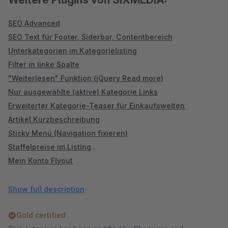
SEO Advanced
SEO Text für Footer, Siderbar, Contentbereich
Unterkategorien im Kategorielisting
Filter in linke Spalte
"Weiterlesen" Funktion (jQuery Read more)
Nur ausgewählte (aktive) Kategorie Links
Erweiterter Kategorie-Teaser für Einkaufswelten
Artikel Kurzbeschreibung
Sticky Menü (Navigation fixieren)
Staffelpreise im Listing
Mein Konto Flyout
Linke Spalte ausblenden - Für ausgewählte Kategorien
Linke Spalte / Menü Startseite (Shopware 5)
Show full description
Tab für Eigenschaften und Downloads
Gold certified
Lagerbestand Benachrichtigung