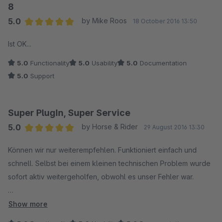
8
5.0
by Mike Roos
18 October 2016 13:50
Average rating of 5 out of 5 stars
Ist OK...
5.0
Functionality
5.0
Usability
5.0
Documentation
5.0
Support
Super PlugIn, Super Service
5.0
by Horse & Rider
29 August 2016 13:30
Average rating of 5 out of 5 stars
Können wir nur weiterempfehlen. Funktioniert einfach und
schnell. Selbst bei einem kleinen technischen Problem wurde
sofort aktiv weitergeholfen, obwohl es unser Fehler war.
Vielen Dank dafür...
Show more