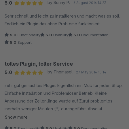
5.0
by Sunny P.
6 August 2016 14:23
Average rating of 5 out of 5 stars
Sehr schnell und leicht zu installieren und macht was es soll.
Endlich ein Plugin das ohne Probleme funktioniert.
5.0
Functionality
5.0
Usability
5.0
Documentation
5.0
Support
tolles Plugin, toller Service
5.0
by Thomasel
27 May 2016 15:14
Average rating of 5 out of 5 stars
sehr gut gemachtes Plugin. Eigentlich ein Muß für jeden Shop.
Einfache Installation und Problemloser Betrieb. Kleine
Anpassung der Zeilenlänge wurde auf Zuruf problemlos
inerhalb weniger Minuten (!!!) durchgeführt. Absolut
Empfehlenswert. Danke für den Service!
Show more
5.0
Functionality
5.0
Usability
5.0
Documentation