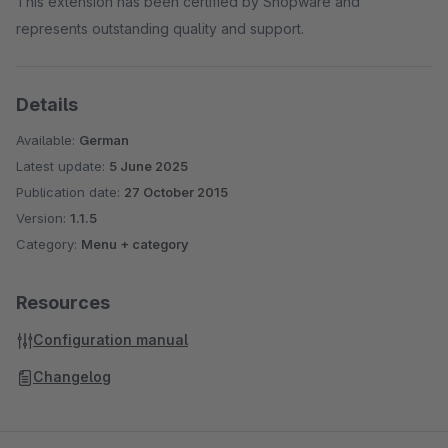
This extension has been certified by Shopware and
Merkzettel entfernen / deaktivieren
represents outstanding quality and support.
Zubehör-Tab neben der Beschreibung
Sidebar auf Artikelseite
Nur aktive Kategorie Links (Shopware 4!)
Details
Available:
German
Latest update:
5 June 2025
Publication date:
27 October 2015
Version:
1.1.5
Category:
Menu + category
Resources
Configuration manual
Changelog