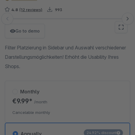
4.8
(12 reviews)
993
Skip image gallery
Go to demo
Filter Platzierung in Sidebar und Auswahl verschiedener
Darstellungsmöglichkeiten! Erhöht die Usability Ihres
Shops.
Monthly
€9.99*
/month
Cancelable monthly
24.92% discount
Annually