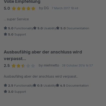
Volle Empfehlung
5.0
by DG
7 March 2017 18:48
Average rating of 5 out of 5 stars
... super Service
5.0
Functionality
5.0
Usability
5.0
Documentation
5.0
Support
Ausbaufähig aber der anschluss wird
verpasst...
2.5
by miehnetto
28 October 2016 16:57
Average rating of 2.5 out of 5 stars
Ausbaufähig aber der anschluss wird verpasst...
2.5
Functionality
0.5
Usability
4.5
Documentation
3.0
Support