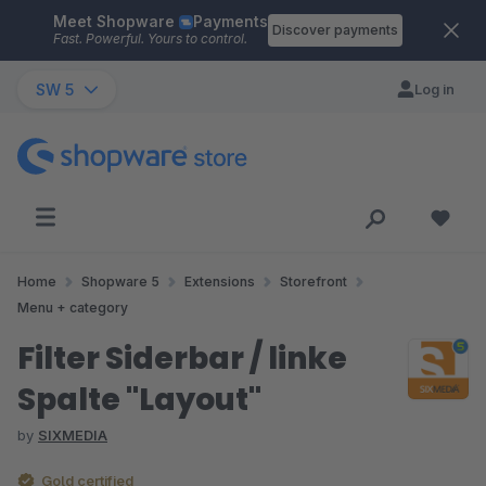
Meet Shopware
Payments
Skip to main content
Discover payments
Fast. Powerful. Yours to control.
SW 5
Log in
Home
Shopware 5
Extensions
Storefront
Menu + category
Filter Siderbar / linke
Spalte "Layout"
by
SIXMEDIA
Gold certified