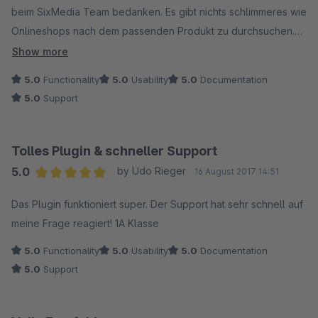
beim SixMedia Team bedanken. Es gibt nichts schlimmeres wie
Onlineshops nach dem passenden Produkt zu durchsuchen.
Mit diesem Plugin hat das lange Suchen durch die
Show more
Filterfunktionen endlich ein ENDE.
5.0
Functionality
5.0
Usability
5.0
Documentation
5.0
Support
Tolles Plugin & schneller Support
5.0
by Udo Rieger
16 August 2017 14:51
Average rating of 5 out of 5 stars
Das Plugin funktioniert super. Der Support hat sehr schnell auf
meine Frage reagiert! 1A Klasse
5.0
Functionality
5.0
Usability
5.0
Documentation
5.0
Support