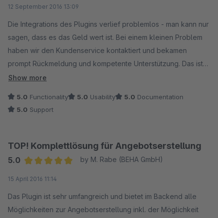
Average rating of 5 out of 5 stars
12 September 2016 13:09
Die Integrations des Plugins verlief problemlos - man kann nur
sagen, dass es das Geld wert ist. Bei einem kleinen Problem
haben wir den Kundenservice kontaktiert und bekamen
prompt Rückmeldung und kompetente Unterstützung. Das ist
uns in jedem Fall 10 Sterne wert!
Show more
5.0
Functionality
5.0
Usability
5.0
Documentation
5.0
Support
TOP! Komplettlösung für Angebotserstellung
5.0
by M. Rabe (BEHA GmbH)
Average rating of 5 out of 5 stars
15 April 2016 11:14
Das Plugin ist sehr umfangreich und bietet im Backend alle
Möglichkeiten zur Angebotserstellung inkl. der Möglichkeit