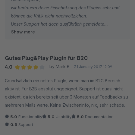
wir bedauern deine Einschätzung des Plugins sehr und
können die Kritik nicht nachvollziehen.
Unser Support hat doch ausführlich gemeldete
Show more
Probleme geprüft. Da das Problem bei uns im
Testsystem nicht nachvollzogen werden konnte, liegt
das Problem sehr wahrscheinlich an einer
Systemkonfiguration oder einem anderen Plugin.
Gutes Plug&Play Plugin für B2C
Unser Angebote Plugin wird täglich problemlos von
4.0
by Mark B.
31 January 2017 19:09
vielen Kunden produktiv genutzt. Auch dies spricht für
Average rating of 4 out of 5 stars
Grundsätzlich ein nettes PlugIn, wenn man im B2C Bereich
ein Problem in der Systemumgebung und nicht des
aktiv ist. Für B2B absolut ungeeignet. Support ist quasi nicht
Plugins.
existent, da ich bereits seit über 3 Monaten auf Feedbacks zu
Ich hoffe wir können das Problem doch noch gemeinsam
mehreren Mails warte. Keine Zwischeninfo, nix, sehr schade.
finden und lösen.
5.0
Functionality
5.0
Usability
5.0
Documentation
Mit freundlichen Grüßen
0.5
Support
Florian Schenk | kuzo media