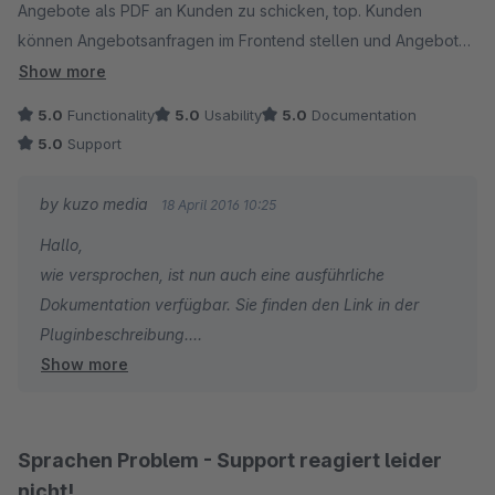
Angebote als PDF an Kunden zu schicken, top. Kunden
können Angebotsanfragen im Frontend stellen und Angebote
auch direkt im "Mein Konto"-Bereich akzeptieren und kaufen.
Show more
Wir sind sehr zufrieden mit dem Plugin, es funktioniert
5.0
Functionality
5.0
Usability
5.0
Documentation
tadellos. Der Support ist sehr gut, Fragen per eMail wurden
5.0
Support
schnell und verständlich beantwortet. Eine Dokumentation
würde ich mir noch wünschen, aber die kommt laut Support
by kuzo media
18 April 2016 10:25
wohl in den nächsten Tagen.
Hallo,
wie versprochen, ist nun auch eine ausführliche
Dokumentation verfügbar. Sie finden den Link in der
Pluginbeschreibung.
Show more
Mit freundlichen Grüßen
Florian Schenk | kuzo media
Sprachen Problem - Support reagiert leider
nicht!