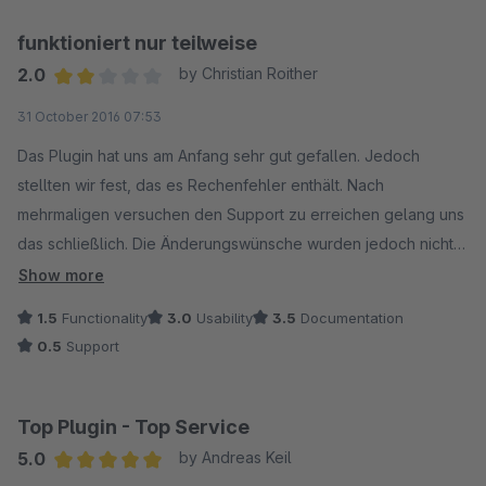
funktioniert nur teilweise
2.0
by Christian Roither
Average rating of 2 out of 5 stars
31 October 2016 07:53
Das Plugin hat uns am Anfang sehr gut gefallen. Jedoch
stellten wir fest, das es Rechenfehler enthält. Nach
mehrmaligen versuchen den Support zu erreichen gelang uns
das schließlich. Die Änderungswünsche wurden jedoch nicht
umgesetzt. Ebenso ist der Rechenfehler noch immer
Show more
vorhanden. Somit ist das Plugin für uns Wertlos.
1.5
Functionality
3.0
Usability
3.5
Documentation
0.5
Support
Top Plugin - Top Service
5.0
by Andreas Keil