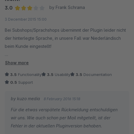
3.0
by Frank Schrama
Average rating of 3 out of 5 stars
3 December 2015 15:00
Bei Subshops/Sprachshops übernimmt der Plugin leider nicht
der hinterlegte Sprache, in unsere Fall war Niederländisch
beim Kunde eingestellt!
Support hat am 16-11 folgendes geschrieben
Show more
"lasse ich morgen prüfen."
3.5
Functionality
3.5
Usability
3.5
Documentation
2x nachgefragt leider bis jetzt kein Antwort
0.5
Support
Deutsche Angebote Funktionieren!
by kuzo media
8 February 2016 15:18
Für die etwas verspätete Rückmeldung entschuldigen
wir uns. Wie auch schon per Mail mitgeteilt, ist der
Fehler in der aktuellen Pluginversion behoben.