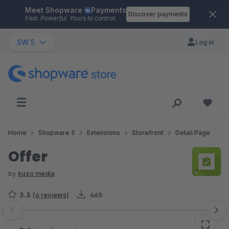
Meet Shopware
Payments
Skip to main content
Discover payments
Fast. Powerful. Yours to control.
SW 5
Log in
Home
Shopware 5
Extensions
Storefront
Detail Page
Offer
by
kuzo media
3.3
(6 reviews)
465
Skip image gallery