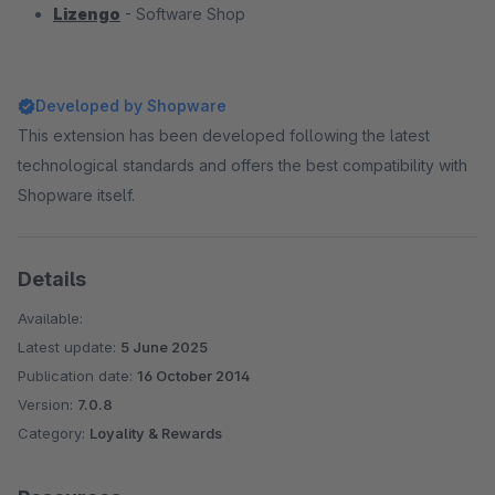
Lizengo
- Software Shop
Developed by Shopware
This extension has been developed following the latest
technological standards and offers the best compatibility with
Shopware itself.
Details
Available:
Latest update:
5 June 2025
Publication date:
16 October 2014
Version:
7.0.8
Category:
Loyality & Rewards