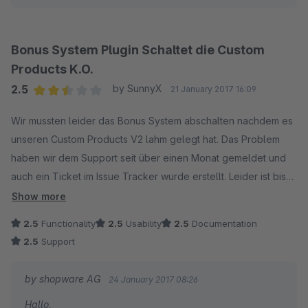
Die Bewertung 3/5 kommt nur daher zustande, weil die
"Dokumentation" euch den Durchschnitt rettet!
Bonus System Plugin Schaltet die Custom
Products K.O.
2.5
by SunnyX
21 January 2017 16:09
Average rating of 2.5 out of 5 stars
Wir mussten leider das Bonus System abschalten nachdem es
unseren Custom Products V2 lahm gelegt hat. Das Problem
haben wir dem Support seit über einen Monat gemeldet und
auch ein Ticket im Issue Tracker wurde erstellt. Leider ist bis
jetzt nicht viel passiert. Sobald Bonus System abgeschaltet ist,
Show more
funktioniert alles. Issue Tracker PT-7280.
2.5
Functionality
2.5
Usability
2.5
Documentation
2.5
Support
by shopware AG
24 January 2017 08:26
Hallo,