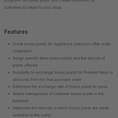
programs via bonus points and create incentives for
customers to return to your shop.
Features
Credit bonus points for registered customers after order
completion
Assign specific items bonus points and the amount of
points offered
Possibility to exchange bonus points for Premium Items or
discounts from the final purchase order
Determine the exchange rate of bonus points to euros
Simple management of customer bonus points in the
backend
Determine the intervals in which bonus points are made
available to the public