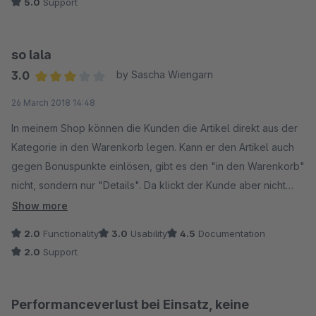
5.0
Support
Versanddatum und dreifachem Ende der Rückgabefrist)
gutschreibt und den Kunden darüber per eMail informiert.
Das Bonussystem hat seit 2014 alle Shopware-Updates 4...5
Außerdem hab ich im Rücksendungs-Tab nun auch die Info
sicher mitgemacht, wirklich gut.
so lala
drin, mit Kunden#, wenn ein Kunde Punkte wieder
3.0
by Sascha Wiengarn
gutgeschrieben bekommt.
Average rating of 3 out of 5 stars
26 March 2018 14:48
Immerhin bin ich so auch in der Lage, meinen Powerkunden
In meinem Shop können die Kunden die Artikel direkt aus der
(über Freitextfeld konfiguriert) doppelte Punkte zu geben,
Kategorie in den Warenkorb legen. Kann er den Artikel auch
und extra Punkte wenn keine Retoure - das kann das Plugin
gegen Bonuspunkte einlösen, gibt es den "in den Warenkorb"
auch alles nicht.
nicht, sondern nur "Details". Da klickt der Kunde aber nicht
drauf, sondern denkt, der Artikel wäre ausverkauft.
Show more
2.0
Functionality
3.0
Usability
4.5
Documentation
Und mich ärgert die Bedienung. Ich möchte bei Aktionen auch
2.0
Support
mal 2 oder Punkte pro Euro geben... Geht aber nicht. Also
muss ich jeden einzelnen Artikel als Angebot reinhämmern und
mit 2 oder 3 multiplizieren, Angebotsanfang, Ende, fix oder
Performanceverlust bei Einsatz, keine