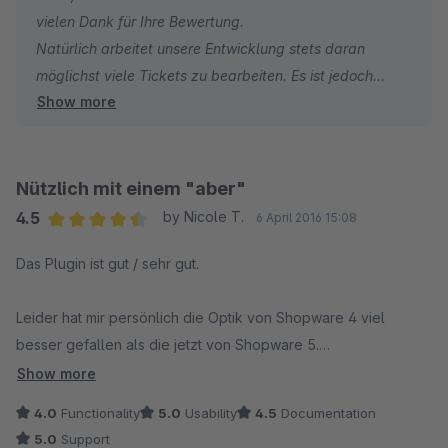
vielen Dank für Ihre Bewertung.
Natürlich arbeitet unsere Entwicklung stets daran
möglichst viele Tickets zu bearbeiten. Es ist jedoch
Show more
zwingend nötig eine Priorisierung der eingehenden
Tickets nach Relevanz (Anzahl der Kunden für die diese
Umsetzung relevant ist) vorzunehmen um so eine
größtmögliche Anzahl an Kunden zufrieden zu stellen.
Nützlich mit einem "aber"
Sollte Ihr Ticket nicht direkt für eine Umsetzung
4.5
by Nicole T.
6 April 2016 15:08
eingeplant werden, so bitten wir dies zu entschuldigen.
Average rating of 4.5 out of 5 stars
Das Plugin ist gut / sehr gut.
Viele Grüße aus Schöppingen
Leider hat mir persönlich die Optik von Shopware 4 viel
besser gefallen als die jetzt von Shopware 5.
Show more
In SW5 wirkt es einfach ein wenig einfallslos.
4.0
Functionality
5.0
Usability
4.5
Documentation
5.0
Support