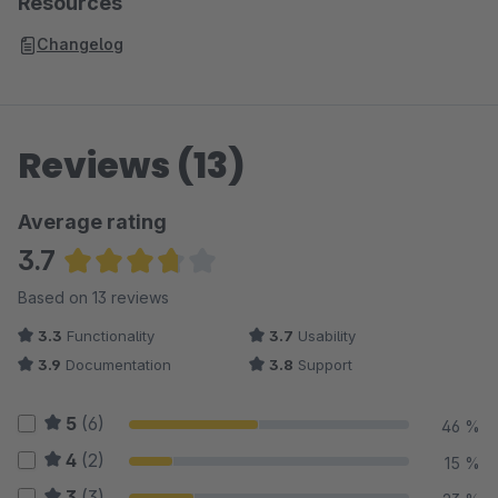
Resources
Changelog
Reviews (13)
Average rating
3.7
Average rating of 3.69 out of 5 stars
Based on 13 reviews
3.3
Functionality
3.7
Usability
3.9
Documentation
3.8
Support
5
(6)
46 %
4
(2)
15 %
3
(3)