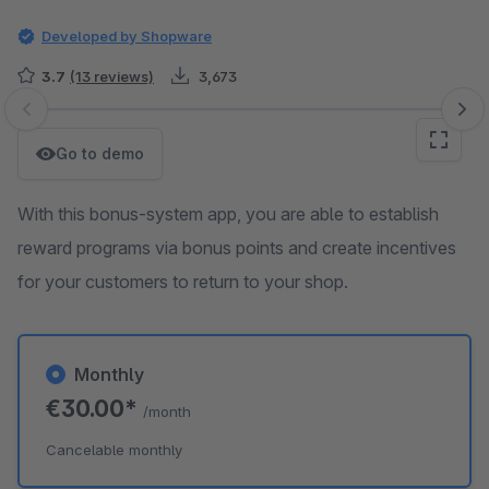
Developed by Shopware
3.7
(13 reviews)
3,673
Skip image gallery
Go to demo
With this bonus-system app, you are able to establish
reward programs via bonus points and create incentives
for your customers to return to your shop.
Monthly
€30.00*
/month
Cancelable monthly