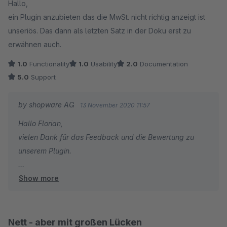
Hallo,
Gutscheinen. Finden wir persönlich extrem nervig
Für die einfachere Zuweisung bei mehreren Artikeln
ein Plugin anzubieten das die MwSt. nicht richtig anzeigt ist
innerhalb eines Bundels hast Du die Möglichkeit, bei der
unseriös. Das dann als letzten Satz in der Doku erst zu
Erstellung des Bundels die Option "Artikel global
erwähnen auch.
anzeigen" auszuwählen. Hierdurch ist es dann nicht
1.0
Functionality
1.0
Usability
2.0
Documentation
mehr erforderlich, das Bundle für jeden im Bundle
5.0
Support
enthaltenen Artikel zu erstellen.
Bzgl. einer Art Vorlage für Bundle kannst Du gerne einen
by shopware AG
13 November 2020 11:57
Verbesserungsvorschlag in unserem öffentlichen
Hallo Florian,
Issuetracker https://issues.shopware.com/ einreichen mit
vielen Dank für das Feedback und die Bewertung zu
den Informationen, wie Du Dir ein besseres Handling
unserem Plugin.
vorstellst.
Show more
Wir haben das Thema intern an die zuständigen
Da die Artikelnummern in Shopware aus technischer
Kollegen weitergegeben, um das Verhalten detailliert zu
Sicht eindeutig sind, ist es an dieser Stelle erforderlich,
prüfen.
für jedes Bundle eine eigene Nummer zu vergeben. Dies
Die Bearbeitung erfolgt über das folgende Issue-Ticket:
Nett - aber mit großen Lücken
ist aufgrund des generellen Aufbaus on Shopware nicht