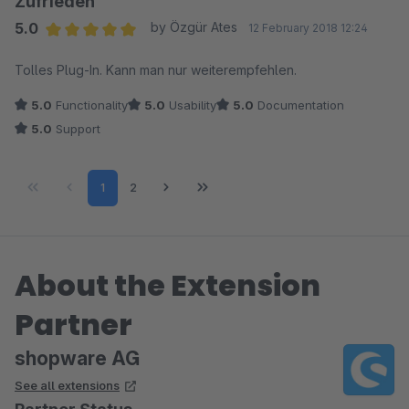
Zufrieden
Sehr schade, da wir es hier mit einem mächtige Tool zu tun
5.0
by Özgür Ates
12 February 2018 12:24
haben.
Average rating of 5 out of 5 stars
Tolles Plug-In. Kann man nur weiterempfehlen.
5.0
Functionality
5.0
Usability
5.0
Documentation
5.0
Support
Page
Page
1
2
About the Extension
Partner
shopware AG
See all extensions