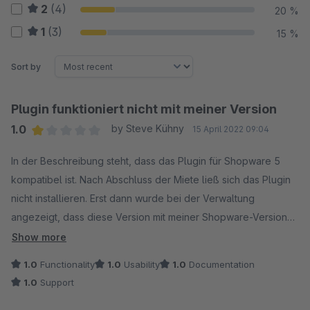
2
(4)
20 %
1
(3)
15 %
Sort by
Plugin funktioniert nicht mit meiner Version
1.0
by Steve Kühny
15 April 2022 09:04
Average rating of 1 out of 5 stars
In der Beschreibung steht, dass das Plugin für Shopware 5
kompatibel ist. Nach Abschluss der Miete ließ sich das Plugin
nicht installieren. Erst dann wurde bei der Verwaltung
angezeigt, dass diese Version mit meiner Shopware-Version
(5.1 - ich kann wegen DB-Fehler leider nicht mehr höher
Show more
gehen!) DOCH NICHT KOMPATIBEL ist. Vielen Dank auch.
1.0
Functionality
1.0
Usability
1.0
Documentation
Hätte in der Beschreibung gestanden, dass man mind. 5.6
1.0
Support
benötigt, hätte ich die Miete nicht abgeschlossen. Das ist -