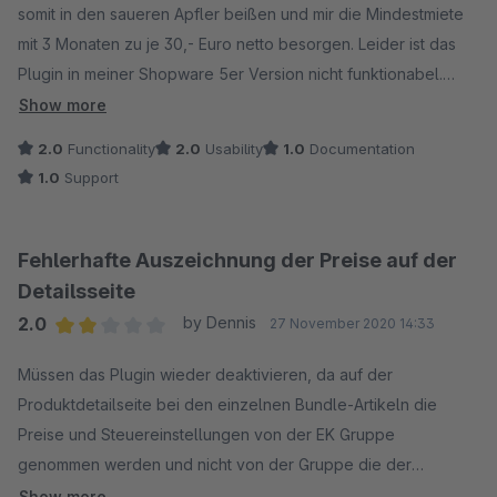
somit in den saueren Apfler beißen und mir die Mindestmiete
mit 3 Monaten zu je 30,- Euro netto besorgen. Leider ist das
Plugin in meiner Shopware 5er Version nicht funktionabel.
Rabatte können nur Przentual vergeben werden und
Show more
selektierbare Bundles lassen sich zwar konfigurieren, werden
2.0
Functionality
2.0
Usability
1.0
Documentation
aber im Frontend nicht angezeigt. -
1.0
Support
Fehlerhafte Auszeichnung der Preise auf der
Detailsseite
2.0
by Dennis
27 November 2020 14:33
Average rating of 2 out of 5 stars
Müssen das Plugin wieder deaktivieren, da auf der
Produktdetailseite bei den einzelnen Bundle-Artikeln die
Preise und Steuereinstellungen von der EK Gruppe
genommen werden und nicht von der Gruppe die der
eingeloggte User hat. Das führt dann zur lustigen
Show more