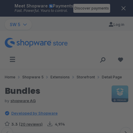
Meet Shopware
Payments
Skip to main content
Discover payments
Fast. Powerful. Yours to control.
SW 5
Log in
Home
Shopware 5
Extensions
Storefront
Detail Page
Bundles
by
shopware AG
Developed by Shopware
3.3
(20 reviews)
4,974