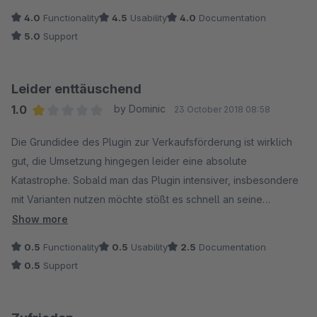
nutzen.
4.0
Functionality
4.5
Usability
4.0
Documentation
5.0
Support
Leider enttäuschend
1.0
by Dominic
23 October 2018 08:58
Average rating of 1 out of 5 stars
Die Grundidee des Plugin zur Verkaufsförderung ist wirklich
gut, die Umsetzung hingegen leider eine absolute
Katastrophe. Sobald man das Plugin intensiver, insbesondere
mit Varianten nutzen möchte stößt es schnell an seine
Grenzen. Bundles aus mehreren Größen können nicht
Show more
geschnürrt werden, man schränkt sich hier bereits sehr ein. On
0.5
Functionality
0.5
Usability
2.5
Documentation
Top kommt noch die falsche Berechnung der Preise, sobald
0.5
Support
mehr als 2-3 Bundles im Warenkorb sind werden willkürrlich
Rabatte entweder halbiert oder gar komplett entfernt.