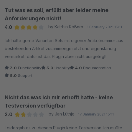
sorry - VERARSCHE.
Tut was es soll, erfüllt aber leider meine
Anforderungen nicht!
4.0
by Katrhin Rößner
1 February 2021 13:11
Average rating of 4 out of 5 stars
Ich hätte gerne Varianten Sets mit eigener Artikelnummer aus
bestehenden Artikel zusammengesetzt und eigenständig
vermarket, dafür ist das Plugin aber nicht ausgelegt!
3.0
Functionality
3.0
Usability
4.0
Documentation
5.0
Support
Nicht das was ich mir erhofft hatte - keine
Testversion verfügfbar
2.0
by Jan Lüthje
17 January 2021 15:11
Average rating of 2 out of 5 stars
Leidergab es zu diesem Plugin keine Testversion. Ich mußte