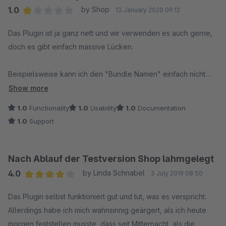
https://issues.shopware.com/issues/PT-12172
anders möglich.
1.0
by Shop
13 January 2020 09:12
Average rating of 1 out of 5 stars
Das Plugin ist ja ganz nett und wir verwenden es auch gerne,
Viele Grüße aus Schöppingen
Viele Grüße aus Schöppingen
doch es gibt einfach massive Lücken.
Dein Team der Shopware AG
Dein Team der Shopware AG
Beispielsweise kann ich den "Bundle Namen" einfach nicht
übersetzen! Wieso nicht? Vom Shopware Support bekommt
Show more
man dann so Aussagen wie "Die Übersetzung des
1.0
Functionality
1.0
Usability
1.0
Documentation
Bundlenamens ist derzeit nicht vorgesehen" - na toll - und
1.0
Support
jetzt?
Da macht Shopware einen auf "Internationalisierung" und
Nach Ablauf der Testversion Shop lahmgelegt
macht Werbung mit Slogans wie "Die Zukunftslösung für Dein
4.0
by Linda Schnabel
3 July 2019 08:50
E-Commerce-Business" und mit Kunden wie Aston Martin oder
Average rating of 4 out of 5 stars
thyssenkrupp - und dann ist es nicht möglich etwas ins
Das Plugin selbst funktioniert gut und tut, was es verspricht.
englische zu übersetzen und man muss dann selber eine
Allerdings habe ich mich wahnsinnig geärgert, als ich heute
Agentur suchen um das irgendwie hinzubekommen? Das passt
morgen feststellen musste, dass seit Mitternacht, als die