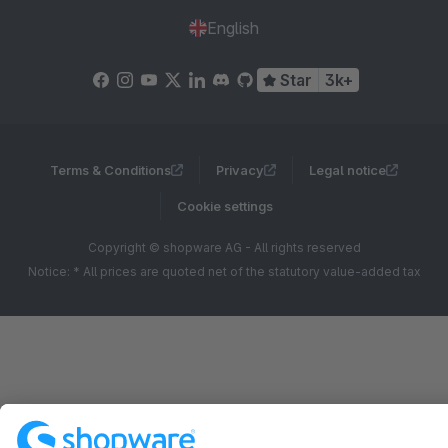
English
Star
3k+
Terms & Conditions
Privacy
Legal notice
Cookie settings
Copyright © shopware AG - All rights reserved
Notice: * All prices are quoted net of the statutory value-added tax