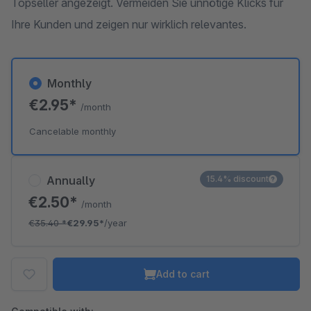
Topseller angezeigt. Vermeiden Sie unnötige Klicks für
Ihre Kunden und zeigen nur wirklich relevantes.
Monthly
€2.95*
/month
Cancelable monthly
Annually
15.4% discount
€2.50*
/month
€35.40
*
€29.95*
/year
Add to cart