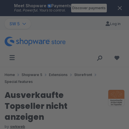
Meet Shopware
Payments
Skip to main content
Discover payments
Fast. Powerful. Yours to control.
SW 5
Log in
Home
Shopware 5
Extensions
Storefront
Special features
Ausverkaufte
Topseller nicht
anzeigen
by
swkweb