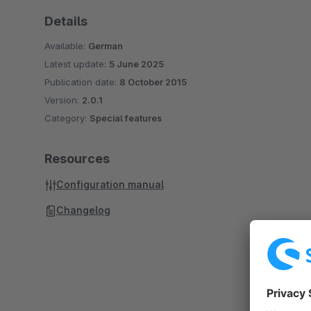
Details
Available:
German
Latest update:
5 June 2025
Publication date:
8 October 2015
Version:
2.0.1
Category:
Special features
Resources
Configuration manual
Changelog