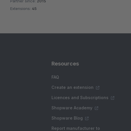
Partner since:
2015
Average rating of 5 out of 5 stars
Extensions:
45
Resources
FAQ
Create an extension
Licences and Subscriptions
Shopware Academy
Shopware Blog
Report manufacturer to