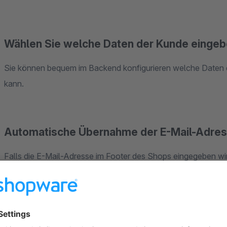
Wählen Sie welche Daten der Kunde einge
Sie können bequem im Backend konfigurieren welche Daten
kann.
Automatische Übernahme der E-Mail-Adres
Falls die E-Mail-Adresse im Footer des Shops eingegeben wi
weitergeleitet. Dort wird eine Meldung ausgegeben, die auf e
Meldung kann über Textbausteine frei konfiguriert werden.