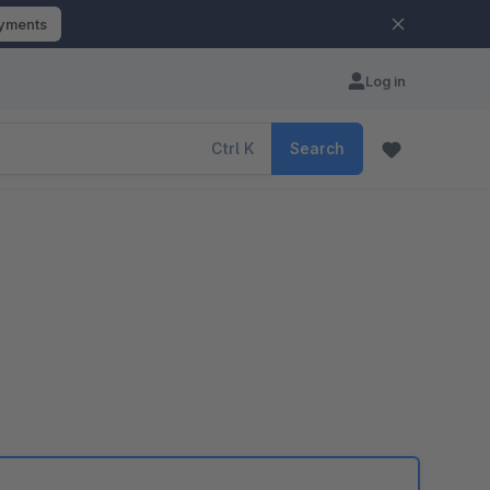
ayments
Log in
Ctrl
K
Search