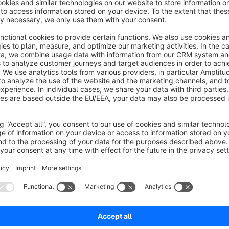
Form-Validation bei der Anmeldung
In diesem Formular sind dann die im Backend angegeben Felde
diese vervollständigen, um sich für den Newsletter anzume
hinterlegt.
Einfacher Export für personalisierte Newsle
Die Daten die der Kunde bei der Anmeldung eingegeben hat, k
Import/Export Tool von Shopware exportieren.
Achtung, es ist nicht möglich weitere Felde
Mit diesem Plugin ist es nicht möglich weitere Felder für Ihr