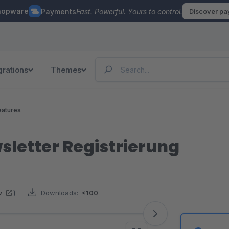
hopware
Payments
Fast. Powerful. Yours to control.
Discover p
grations
Themes
eatures
sletter Registrierung
w
)
Downloads:
<100