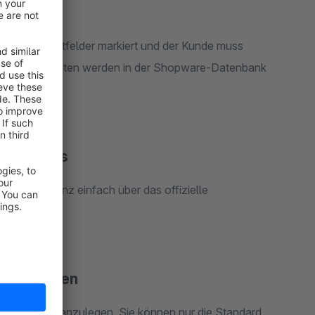
r als Pflichtfelder markiert und der Kunde muss
lden. Diese Daten werden in der Shopware-Datenbank
tter Tools
ann man ganz einfach über das offizielle
r anzulegen
en Newsletter anzulegen. Sie können nur die Standard