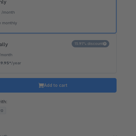
hly
*
/month
e monthly
ally
15.91% discount
/month
9.95*
/year
Add to cart
ith:
20