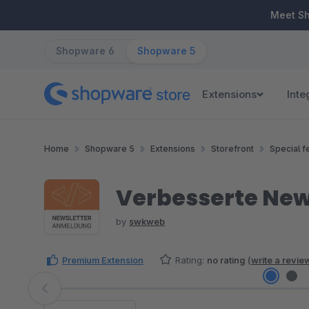
ip to main content
Skip to search
Skip to main navigation
Meet S
Shopware 6
Shopware 5
Extensions
Inte
Home
Shopware 5
Extensions
Storefront
Special f
Verbesserte New
by
swkweb
Premium Extension
Rating:
no rating
(
write a revie
Skip image gallery