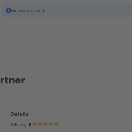
No reviews found.
rtner
Details
Ø-Rating:
5