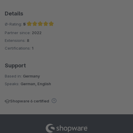
Details
Ø-Rating:
5
Partner since:
2022
Average rating of 5 out of 5 stars
Extensions:
8
Certifications:
1
Support
Based in:
Germany
Speaks:
German, English
Shopware 6 certified