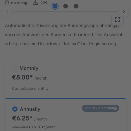
no rating
229
Skip image gallery
Automatische Zuweisung der Kundengruppe abhängig
von der Auswahl des Kunden im Frontend. Die Auswahl
erfolgt über ein Dropdown "Ich bin" bei Registrierung.
Monthly
€8.00*
/month
Cancelable monthly
21.88% discount
Annually
€6.25*
/month
€96.00
*
€75.00*
/year