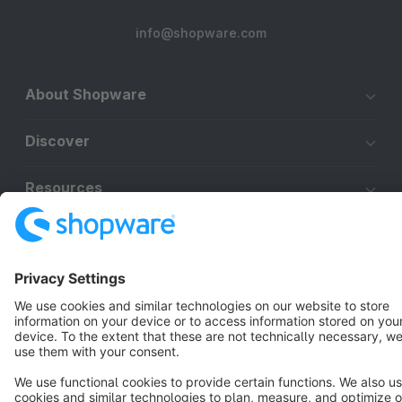
info@shopware.com
About Shopware
Discover
Resources
English
Star
3k+
Terms & Conditions
Privacy
Legal notice