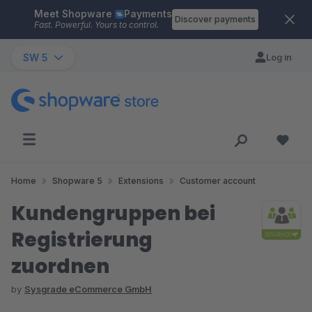
Meet Shopware
Payments
Skip to main content
Discover payments
Fast. Powerful. Yours to control.
SW 5
Log in
Home
Shopware 5
Extensions
Customer account
Kundengruppen bei
Registrierung
zuordnen
by
Sysgrade eCommerce GmbH