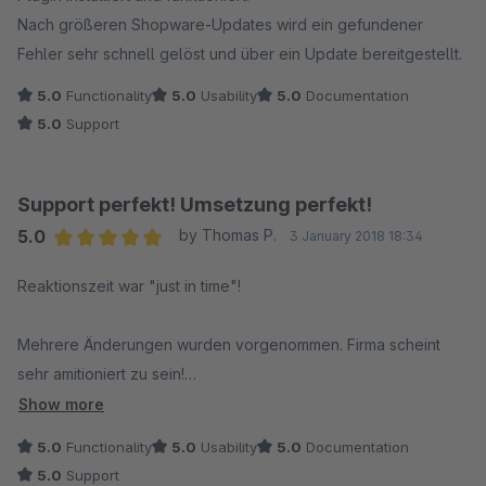
Nach größeren Shopware-Updates wird ein gefundener
Fehler sehr schnell gelöst und über ein Update bereitgestellt.
5.0
Functionality
5.0
Usability
5.0
Documentation
5.0
Support
Support perfekt! Umsetzung perfekt!
5.0
by Thomas P.
3 January 2018 18:34
Average rating of 5 out of 5 stars
Reaktionszeit war "just in time"!
Mehrere Änderungen wurden vorgenommen. Firma scheint
sehr amitioniert zu sein!
Hat alles wunderbar funktioniert! Perfekt!
Show more
Danke nochmals!
5.0
Functionality
5.0
Usability
5.0
Documentation
5.0
Support