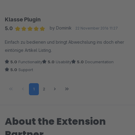
Klasse Plugin
5.0
by Dominik
22 November 2016 11:27
Average rating of 5 out of 5 stars
Einfach zu bedienen und bringt Abwechslung ins doch eher
eintönige Artikel Listing.
5.0
Functionality
5.0
Usability
5.0
Documentation
5.0
Support
Page
Page
1
2
About the Extension
Partner