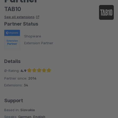
TAB10
See all extensions
Partner Status
Shopware
Extension Partner
Details
Ø-Rating:
4.9
Partner since:
2014
Average rating of 4.9 out of 5 stars
Extensions:
34
Support
Based in:
Slovakia
Speaks:
German, English