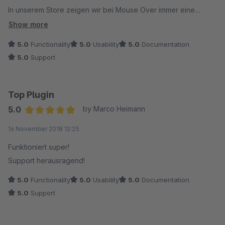
In unserem Store zeigen wir bei Mouse Over immer eine
Detailansicht oder die Rückansicht von Bekleidung als 2. Foto
Show more
an. Die Kunden sind dankbar, dass sie schnell eine Vorstellung
5.0
Functionality
5.0
Usability
5.0
Documentation
des Artikels bekommen und nicht auf die Detailseite müssen.
5.0
Support
Support wie immer Top. Können wir nur empfehlen.
Top Plugin
5.0
by Marco Heimann
Average rating of 5 out of 5 stars
16 November 2018 12:25
Funktioniert super!
Support herausragend!
5.0
Functionality
5.0
Usability
5.0
Documentation
5.0
Support