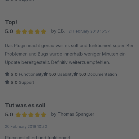
Top!
5.0
by E.B.
21 February 2018 15:57
Average rating of 5 out of 5 stars
Das Plugin macht genau was es soll und funktioniert super. Bei
Problemen und Bugs wurde innerhalb weniger Minuten ein
Update bereitgestellt. Definitiv weiterzuempfehlen.
5.0
Functionality
5.0
Usability
5.0
Documentation
5.0
Support
Tut was es soll
5.0
by Thomas Spangler
Average rating of 5 out of 5 stars
20 February 2018 10:30
Plugin installiert und funktioniert.