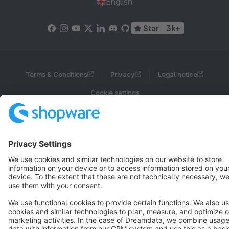
English
Star
3k+
Terms & Conditions
Privacy
Legal notice
Cookie settings
Copyright © shopware AG - All rights reserved
Notice: * All prices are quoted net of the statutory value-added tax