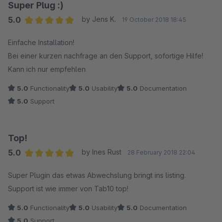
Super Plug :)
5.0
by Jens K.
19 October 2018 18:45
Average rating of 5 out of 5 stars
Einfache Installation!
Bei einer kurzen nachfrage an den Support, sofortige Hilfe!
Kann ich nur empfehlen
5.0
Functionality
5.0
Usability
5.0
Documentation
5.0
Support
Top!
5.0
by Ines Rust
28 February 2018 22:04
Average rating of 5 out of 5 stars
Super Plugin das etwas Abwechslung bringt ins listing.
Support ist wie immer von Tab10 top!
5.0
Functionality
5.0
Usability
5.0
Documentation
5.0
Support