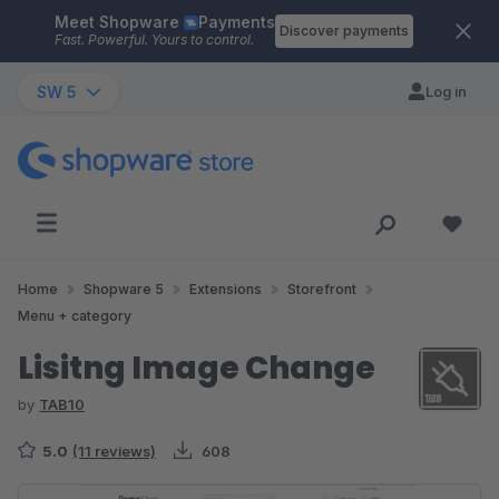
Meet Shopware
Payments
Skip to main content
Discover payments
Fast. Powerful. Yours to control.
SW 5
Log in
Home
Shopware 5
Extensions
Storefront
Menu + category
Lisitng Image Change
by
TAB10
5.0
(11 reviews)
608
Skip image gallery