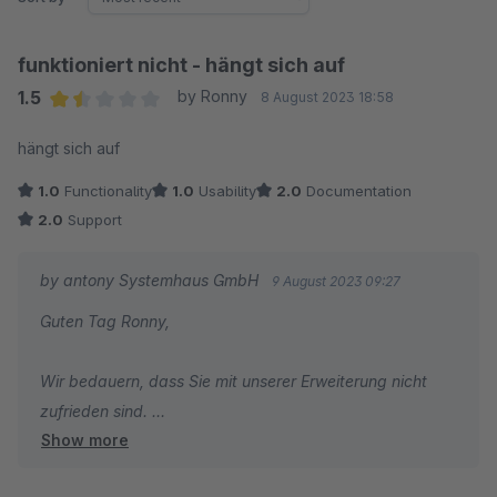
funktioniert nicht - hängt sich auf
1.5
by Ronny
8 August 2023 18:58
Average rating of 1.5 out of 5 stars
hängt sich auf
1.0
Functionality
1.0
Usability
2.0
Documentation
2.0
Support
by antony Systemhaus GmbH
9 August 2023 09:27
Guten Tag Ronny,
Wir bedauern, dass Sie mit unserer Erweiterung nicht
zufrieden sind.
Show more
Können Sie uns bitte weitere Informationen geben, bei
welcher Aktion sich der Universal Importer Exporter