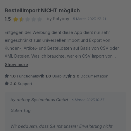
"aufhängt" und welche Plugin- und Shopware-Version
Sie nutzen? Wir sehen uns das Problem gerne an, um die
Bestellimport NICHT möglich
Ursache schnellstmöglich zu beheben.
1.5
by Polyboy
5 March 2023 23:21
Average rating of 1.5 out of 5 stars
Entgegen der Werbung dient diese App dient nur sehr
Vielen Dank und viele Grüße,
eingeschränkt zum universellen Import und Export von
Viktoria Bobel
Kunden-, Artikel- und Bestelldaten auf Basis von CSV oder
antony-IT
XML Dateien. Was ich brauchte, war ein CSV-Import von
Bestellungen, das ist mit dem "Universal Importer" NICHT
Show more
möglich, leider zu früh gefreut.
1.0
Functionality
1.0
Usability
2.0
Documentation
2.0
Support
by antony Systemhaus GmbH
6 March 2023 10:37
Guten Tag,
Wir bedauern, dass Sie mit unserer Erweiterung nicht