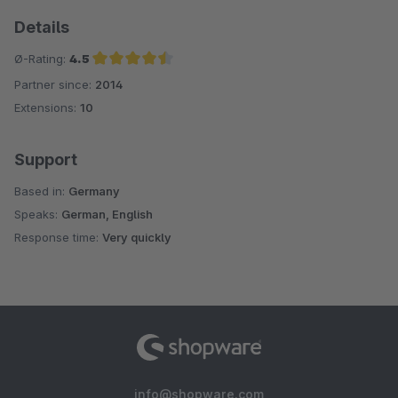
Details
Ø-Rating:
4.5
Partner since:
2014
Average rating of 4.5 out of 5 stars
Extensions:
10
Support
Based in:
Germany
Speaks:
German, English
Response time:
Very quickly
info@shopware.com