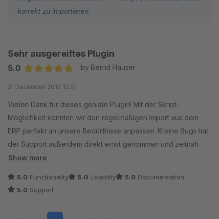
korrekt zu importieren.
Sehr ausgereiftes Plugin
5.0
by Bernd Hauser
Average rating of 5 out of 5 stars
21 December 2017 13:51
Vielen Dank für dieses geniale Plugin! Mit der Skript-
Möglichkeit konnten wir den regelmäßigen Import aus dem
ERP perfekt an unsere Bedürfnisse anpassen. Kleine Bugs hat
der Support außerdem direkt ernst genommen und zeitnah
korrigiert.
Show more
5.0
Functionality
5.0
Usability
5.0
Documentation
5.0
Support