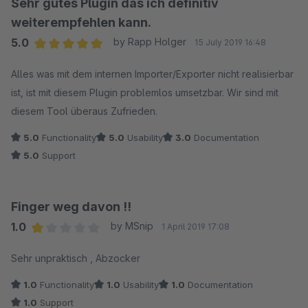
Sehr gutes Plugin das ich definitiv
weiterempfehlen kann.
5.0
by Rapp Holger
15 July 2019 16:48
Average rating of 5 out of 5 stars
Alles was mit dem internen Importer/Exporter nicht realisierbar
ist, ist mit diesem Plugin problemlos umsetzbar. Wir sind mit
diesem Tool überaus Zufrieden.
5.0
Functionality
5.0
Usability
3.0
Documentation
5.0
Support
Finger weg davon !!
1.0
by MSnip
1 April 2019 17:08
Average rating of 1 out of 5 stars
Sehr unpraktisch , Ab­zo­cker
1.0
Functionality
1.0
Usability
1.0
Documentation
1.0
Support