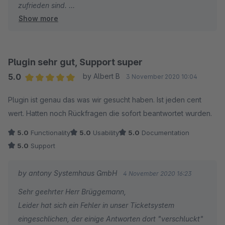
zufrieden sind.
Show more
Der Universal Importer Exporter unterliegt ständigen
Anpassungen und Funktionserweiterungen.
Viele Anforderungen lassen sich mithilfe eines Skriptes
lösen. Nennen Sie uns gerne Ihre Importanforderungen.
Plugin sehr gut, Support super
Wir sehen uns diese im Detail an, um den geeigneten
5.0
by Albert B
3 November 2020 10:04
Lösungsweg für Sie zu finden.
Average rating of 5 out of 5 stars
Plugin ist genau das was wir gesucht haben. Ist jeden cent
Sie können unsere zuständigen Mitarbeiter direkt per
wert. Hatten noch Rückfragen die sofort beantwortet wurden.
Mail an shopware@antony-it.de erreichen.
Wir freuen uns, von Ihnen zu hören und Sie von unserem
5.0
Functionality
5.0
Usability
5.0
Documentation
Produkt überzeugen zu können.
5.0
Support
Mit freundlichen Grüßen,
by antony Systemhaus GmbH
4 November 2020 16:23
Viktoria Bobel
Sehr geehrter Herr Brüggemann,
antony-it
Leider hat sich ein Fehler in unser Ticketsystem
eingeschlichen, der einige Antworten dort "verschluckt"