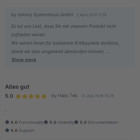
by antony Systemhaus GmbH
2 April 2019 11:35
Es tut uns Leid, dass Sie mit unserem Produkt nicht
zufrieden waren.
Wir wären Ihnen für konkerete Kritikpunkte dankbar,
damit wir dies umgehend überprüfen können,
Show more
um unser künftig Angebot zu verbessern.
Unser kompetenter Support steht Ihnen jederzeit unter
shopware@antony-systemhaus.de zur Verfügung.
Sollten Sie mit unserem Support nicht zufrieden sein,
Alles gut
dürfen Sie gerne unseren Geschäftsführer Herrn
5.0
by Halis Tek
13 July 2018 15:25
Scheidner unter seiner Durchwahl 02871 2411219
Average rating of 5 out of 5 stars
-
kontaktieren.
Wir sind zuversichtlich Ihr Anliegen zu Ihrer vollen
5.0
Functionality
5.0
Usability
5.0
Documentation
Zufriedenheit abzuschließen.
5.0
Support
Mit freundlichen Grüßen