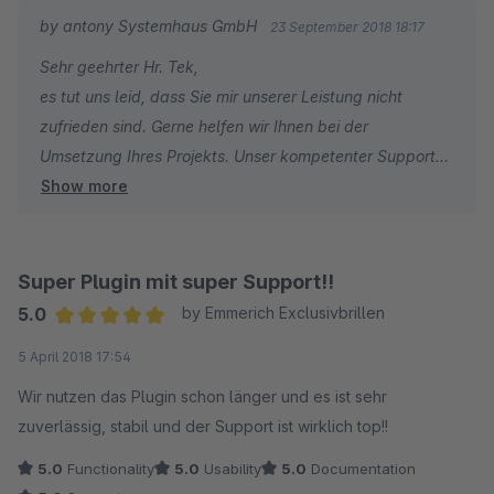
antony Systemhaus GmbH
by antony Systemhaus GmbH
23 September 2018 18:17
Sehr geehrter Hr. Tek,
es tut uns leid, dass Sie mir unserer Leistung nicht
zufrieden sind. Gerne helfen wir Ihnen bei der
Umsetzung Ihres Projekts. Unser kompetenter Support
Show more
steht Ihnen jederzeit unter shopware@antony-
systemhaus.de zur Verfügung. Sollten Sie mit unserem
Support nicht zufrieden sein, dürfen Sie gerne unseren
Geschäftsführer Hr. Scheidner unter seiner Durchwahl
Super Plugin mit super Support!!
02871 2411219 kontaktieren.
5.0
by Emmerich Exclusivbrillen
Wir sind zuversichtlich Ihr Anliegen unbürokratisch und
Average rating of 5 out of 5 stars
5 April 2018 17:54
zu Ihrer vollen Zufriedenheit abzuschließen.
Wir nutzen das Plugin schon länger und es ist sehr
zuverlässig, stabil und der Support ist wirklich top!!
5.0
Functionality
5.0
Usability
5.0
Documentation