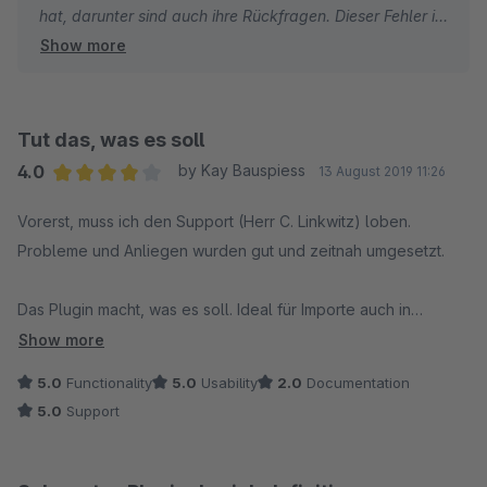
hat, darunter sind auch ihre Rückfragen. Dieser Fehler ist
Show more
mittlerweile behoben, sodass unser Ticketsystem wieder
vollständig funktionstüchtig ist.
Entschuldigen Sie bitte, dass wir Ihnen mit ihrem
Tut das, was es soll
Problem nicht helfen konnten. Das entspricht nicht dem
4.0
by Kay Bauspiess
13 August 2019 11:26
Qualitätsanspruch an uns selbst. Es freut uns dennoch,
Average rating of 4 out of 5 stars
Vorerst, muss ich den Support (Herr C. Linkwitz) loben.
dass Sie sich ihre Fragen bereits beantworten konnten.
Probleme und Anliegen wurden gut und zeitnah umgesetzt.
Falls Sie noch weitere Punkte haben, kontaktieren Sie
Das Plugin macht, was es soll. Ideal für Importe auch in
uns gerne wieder unter shopware@antony-it.de oder per
größeren Datenmengen. Bestellexporte nach Anforderungen
02871 241120 .
Show more
sind auch möglich. Wir sind sehr zufrieden!
5.0
Functionality
5.0
Usability
2.0
Documentation
Mit freundlichen Grüßen
5.0
Support
antony Systemhaus GmbH