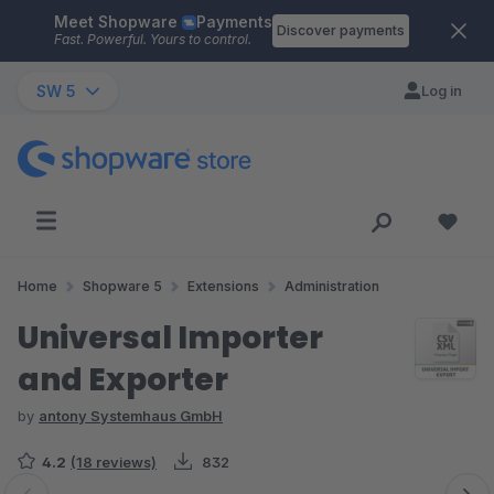
Meet Shopware
Payments
Skip to main content
Discover payments
Fast. Powerful. Yours to control.
SW 5
Log in
Home
Shopware 5
Extensions
Administration
Universal Importer
and Exporter
by
antony Systemhaus GmbH
4.2
(18 reviews)
832