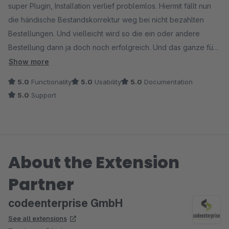
super Plugin, Installation verlief problemlos. Hiermit fällt nun
die händische Bestandskorrektur weg bei nicht bezahlten
Bestellungen. Und vielleicht wird so die ein oder andere
Bestellung dann ja doch noch erfolgreich. Und das ganze für
einen kleinen Preis. Bin begeistert!
Show more
5.0
Functionality
5.0
Usability
5.0
Documentation
5.0
Support
About the Extension
Partner
codeenterprise GmbH
See all extensions