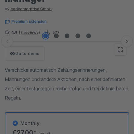
by
codeenterprise GmbH
Premium Extension
4.9
(7 reviews)
577
Skip image gallery
Go to demo
Verschicke automatisch Zahlungserinnerungen,
Mahnungen und andere Aktionen, nach einer definierten
Zeit, einer festgelegten Reihenfolge und frei definierbaren
Regeln.
Monthly
€27.00*
/month