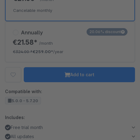
Cancelable monthly
Annually
20.06% discount
€21.58*
/month
€324.00
*
€259.00*
/year
Add to cart
Compatible with:
5.0.0 - 5.7.20
Includes:
Free trial month
All updates