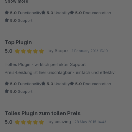
Show more
Die Mailvorlage ist nach den eigenen Wünschen anpassbar. Es
5.0
Functionality
5.0
Usability
5.0
Documentation
werden diverse Variablen zum Einbinden angeboten.
5.0
Support
Bei uns hat die Installation anfangs nicht funktioniert. Das
Problem in unserer Shop-Datenbank wurde vom Support per
Top Plugin
Fernwartung behoben. So muss es sein.
5.0
by Scope
2 February 2016 13:10
Average rating of 5 out of 5 stars
Abschließend hat das Plugin seine volle Punktzahl sich redlich
Tolles Plugin - wirklich perfekter Support.
verdient.
Preis-Leistung ist hier unschlagbar - einfach und effektiv!
5.0
Functionality
5.0
Usability
5.0
Documentation
5.0
Support
Tolles Plugin zum tollen Preis
5.0
by amazing
28 May 2015 14:46
Average rating of 5 out of 5 stars