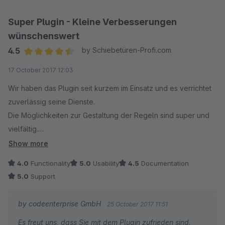
Super Plugin - Kleine Verbesserungen
wünschenswert
4.5
by Schiebetüren-Profi.com
Average rating of 4.5 out of 5 stars
17 October 2017 12:03
Wir haben das Plugin seit kurzem im Einsatz und es verrichtet
zuverlässig seine Dienste.
Die Möglichkeiten zur Gestaltung der Regeln sind super und
vielfältig.
Show more
Eine Verbesserung wäre, wenn man für die verschiedenen
4.0
Functionality
5.0
Usability
4.5
Documentation
Eskalationsstufen (1., 2., 3. Mahnung etc.) unterschiedliche
5.0
Support
Emailtemplates hätte.
by codeenterprise GmbH
25 October 2017 11:51
Ansonsten ist das Plugin sein Geld wert und kann viel Zeit
Es freut uns, dass Sie mit dem Plugin zufrieden sind.
ersparen.