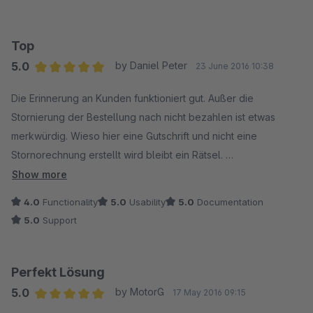
Merci!
Top
5.0
by Daniel Peter
23 June 2016 10:38
Average rating of 5 out of 5 stars
Die Erinnerung an Kunden funktioniert gut. Außer die
Stornierung der Bestellung nach nicht bezahlen ist etwas
merkwürdig. Wieso hier eine Gutschrift und nicht eine
Stornorechnung erstellt wird bleibt ein Rätsel.
Show more
Ich lasse die Kunden nur erinnern - stornieren mache ich dann
4.0
Functionality
5.0
Usability
5.0
Documentation
lieber selbst ! Daher ein Punkt abzug
5.0
Support
Perfekt Lösung
5.0
by MotorG
17 May 2016 09:15
Average rating of 5 out of 5 stars