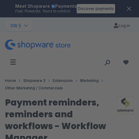
Meet Shopware
Payments
Skip to main content
Discover payments
Fast. Powerful. Yours to control.
SW 5
Log in
Home
Shopware 5
Extensions
Marketing
Other Marketing / Commercials
Payment reminders,
reminders and
workflows - Workflow
Manager