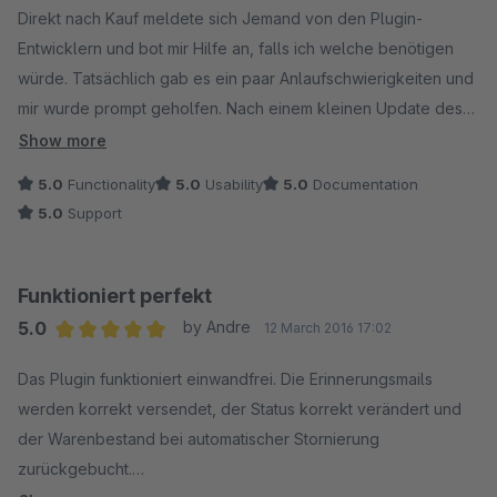
Direkt nach Kauf meldete sich Jemand von den Plugin-
Entwicklern und bot mir Hilfe an, falls ich welche benötigen
würde. Tatsächlich gab es ein paar Anlaufschwierigkeiten und
mir wurde prompt geholfen. Nach einem kleinen Update des
Plugins und einer kurzen Teamviewer-Sitzung funktionierte
Show more
dann alles bestens. 1A Support. Sehr hilfreiches Plugin. Bin
5.0
Functionality
5.0
Usability
5.0
Documentation
rundum zufrieden!
5.0
Support
Funktioniert perfekt
5.0
by Andre
12 March 2016 17:02
Average rating of 5 out of 5 stars
Das Plugin funktioniert einwandfrei. Die Erinnerungsmails
werden korrekt versendet, der Status korrekt verändert und
der Warenbestand bei automatischer Stornierung
zurückgebucht.