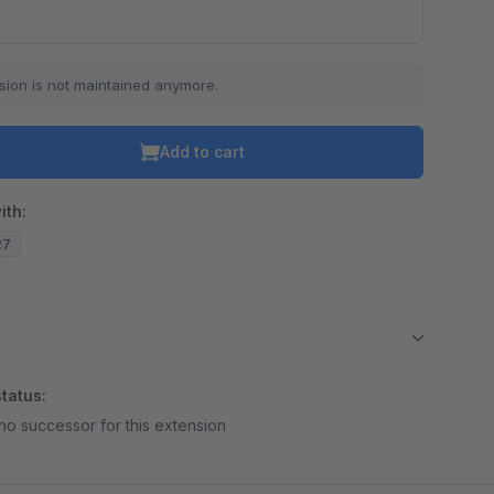
sion is not maintained anymore.
Add to cart
ith:
27
tatus:
no successor for this extension