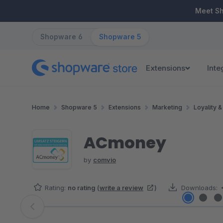
ip to main content
Skip to search
Skip to main navigation
Meet S
Shopware 6
Shopware 5
Extensions
Inte
Home
Shopware 5
Extensions
Marketing
Loyality 
ACmoney
by
comvio
Rating:
no rating
(
write a review
)
Downloads:
Skip image gallery