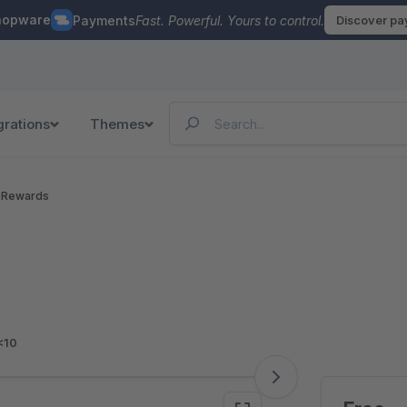
hopware
Payments
Fast. Powerful. Yours to control.
Discover p
grations
Themes
& Rewards
<10