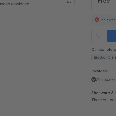
Free
unden gewinnen.
The exten
Compatible w
4.3.6 - 5.2.
Includes:
All updates
Shopware 6 s
There will be 