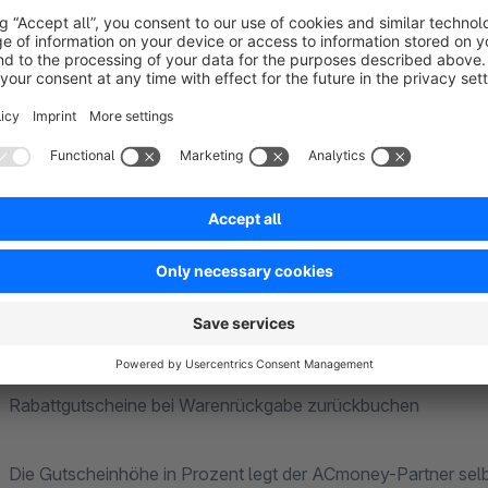
- Kostenlose Werbung durch Auflistung im ACmoney-Po
Modul Basis
Dieses Modul dient rein der Kundenbindung und bildet die Bas
Es hat folgende Funktionen:
Rabattgutscheine vergeben und einlösen
Rabattgutscheine bei Warenrückgabe zurückbuchen
Die Gutscheinhöhe in Prozent legt der ACmoney-Partner selb