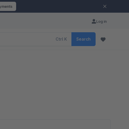
ayments
Log in
Ctrl
K
Search