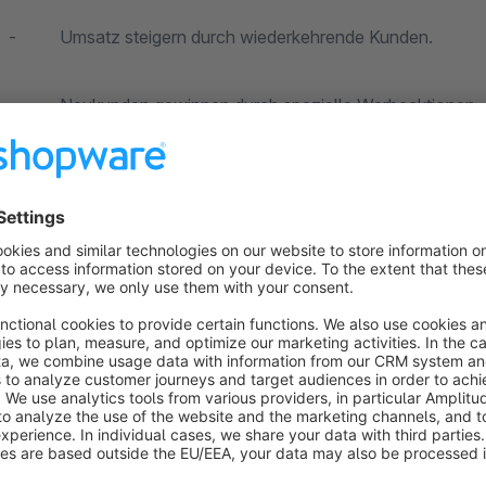
- Umsatz steigern durch wiederkehrende Kunden.
- Neukunden gewinnen durch spezielle Werbeaktionen, di
- Im internen Bereich haben Sie eine Übersicht über alle
Rabattgutscheine.
- Sie können mit dem Modul Warengruppen bis zu 5 Gutsc
aktivieren.
- Rabattkosteneinsparung durch Vergabe von Rabattgutsch
- Mund zu Mund Werbung durch Ihre Kunden.