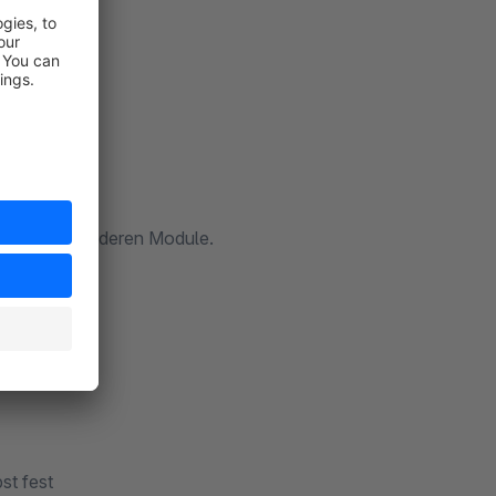
rtal
is für alle anderen Module.
st fest