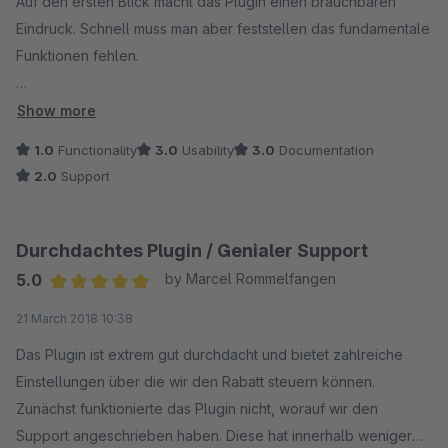
Auf den ersten Blick macht das Plugin einen brauchbaren
Eindruck. Schnell muss man aber feststellen das fundamentale
Funktionen fehlen.
- Preisrabatt wird nicht über den Produktexport übertragen
Show more
- Filter auf Produktpreis von / ab Summe X ist nicht möglich
1.0
Functionality
3.0
Usability
3.0
Documentation
2.0
Support
Das sind für mich 2 Essentielle Dinge, die ich von einem
solchen Plugin erwarten muss.
Was nützt es mir, dass der Shop super Preise hat, wenn es
Durchdachtes Plugin / Genialer Support
niemand mitbekommt?!
5.0
by Marcel Rommelfangen
Average rating of 5 out of 5 stars
21 March 2018 10:38
Der Support war leider ebenfalls nicht hilfreich. Man bestätigte
lediglich, dass diese Funktionen nicht drin sind und auch nicht
Das Plugin ist extrem gut durchdacht und bietet zahlreiche
geplant seien.
Einstellungen über die wir den Rabatt steuern können.
Zunächst funktionierte das Plugin nicht, worauf wir den
Support angeschrieben haben. Diese hat innerhalb weniger