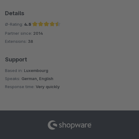
Details
Ø-Rating:
4.5
Partner since:
2014
Average rating of 4.5 out of 5 stars
Extensions:
38
Support
Based in:
Luxembourg
Speaks:
German, English
Response time:
Very quickly