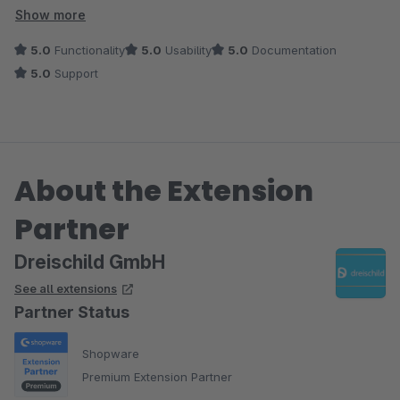
Minuten das Problem lösen können, sodass es nun perfekt
Show more
funktioniert. Problem war im übrigen eine Fehlkonfiguration
5.0
Functionality
5.0
Usability
5.0
Documentation
unserseits ;-) Vielen Dank und weiter so!
5.0
Support
About the Extension
Partner
Dreischild GmbH
See all extensions
Partner Status
Shopware
Premium Extension Partner