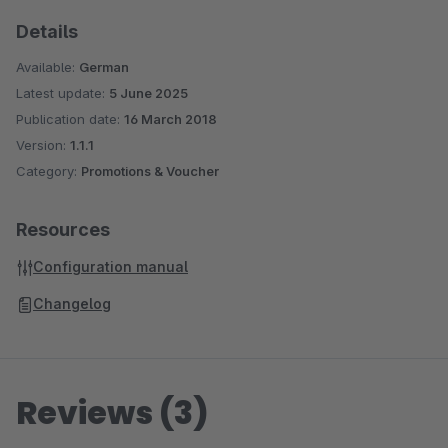
wenn ein Artikel nicht bereits eine andere Promotion
Details
aktiviert hat. Somit können Sie ausschließen, dass ein
Available:
German
Artikel mehrere Rabatte erhält. Alternativ können Sie aber
Latest update:
5 June 2025
auch einstellen, dass eine Promotion nur dann greifen
Publication date:
16 March 2018
soll, wenn für den Artikel bereits eine andere hinterlegt
Version:
1.1.1
ist. Hierdurch können Sie bspw. einen Zusatzrabatt auf
Category:
Promotions & Voucher
bereits reduzierte Artikel umsetzen.
Resources
Configuration manual
Changelog
Reviews (3)