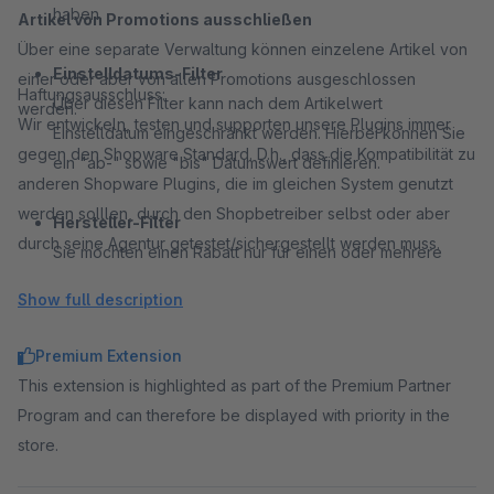
haben.
Artikel von Promotions ausschließen
Über eine separate Verwaltung können einzelene Artikel von
Einstelldatums-Filter
einer oder aber von allen Promotions ausgeschlossen
Haftungsausschluss:
Über diesen Filter kann nach dem Artikelwert
werden.
Wir entwickeln, testen und supporten unsere Plugins immer
Einstelldatum eingeschränkt werden. Hierbei können Sie
gegen den Shopware Standard. D.h., dass die Kompatibilität zu
ein "ab-" sowie "bis" Datumswert definieren.
anderen Shopware Plugins, die im gleichen System genutzt
werden solllen, durch den Shopbetreiber selbst oder aber
Hersteller-Filter
durch seine Agentur getestet/sichergestellt werden muss.
Sie möchten einen Rabatt nur für einen oder mehrere
Hersteller gewähren? Dies ist über den Hersteller-Filter
Show full description
abbildbar. Wählen Sie hierzu einfach die Hersteller aus,
für die der Rabatt greifen soll.
Premium Extension
This extension is highlighted as part of the Premium Partner
Promotion-Filter
Program and can therefore be displayed with priority in the
Der Promotion-Filter dient dazu Wechselwirkungen mit
store.
anderen Rabatten zu steuern. So können hierüber
defineren, dass eine Promotion nur dann greifen soll,