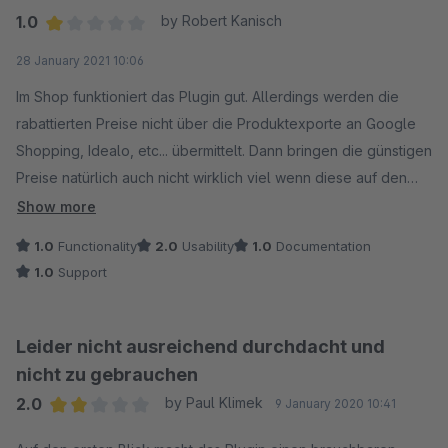
1.0
by Robert Kanisch
Average rating of 1 out of 5 stars
28 January 2021 10:06
Im Shop funktioniert das Plugin gut. Allerdings werden die
rabattierten Preise nicht über die Produktexporte an Google
Shopping, Idealo, etc... übermittelt. Dann bringen die günstigen
Preise natürlich auch nicht wirklich viel wenn diese auf den
Plattformen nicht gelistet sind. Vor Dreischild gibt es keinen
Show more
weiteren Support dazu.
1.0
Functionality
2.0
Usability
1.0
Documentation
1.0
Support
Leider nicht ausreichend durchdacht und
nicht zu gebrauchen
2.0
by Paul Klimek
9 January 2020 10:41
Average rating of 2 out of 5 stars