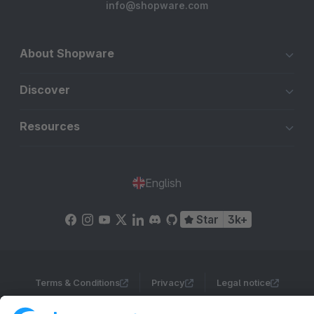
info@shopware.com
About Shopware
Discover
Resources
English
Star
3k+
Terms & Conditions
Privacy
Legal notice
Cookie settings