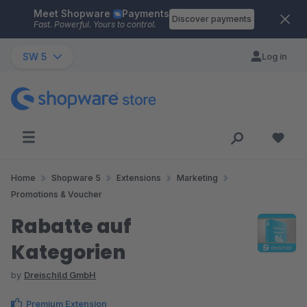
Meet Shopware
Payments
Skip to main content
Discover payments
Fast. Powerful. Yours to control.
SW 5
Log in
Home
Shopware 5
Extensions
Marketing
Promotions & Voucher
Rabatte auf
Kategorien
by
Dreischild GmbH
Premium Extension