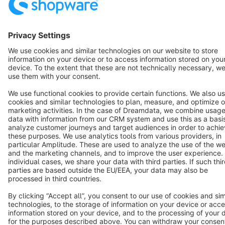
Copyright © shopware AG - All rights reserved
Notice: * All prices are quoted net of the statutory value-added tax