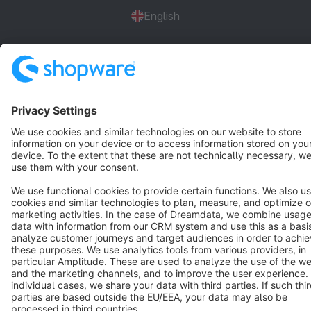
English
Star
3k+
Terms & Conditions
Privacy
Legal notice
Cookie settings
Copyright © shopware AG - All rights reserved
Notice: * All prices are quoted net of the statutory value-added tax