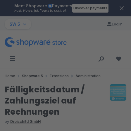
Meet Shopware
Payments
Skip to main content
Discover payments
Fast. Powerful. Yours to control.
SW 5
Log in
Home
Shopware 5
Extensions
Administration
Fälligkeitsdatum /
Zahlungsziel auf
Rechnungen
by
Dreischild GmbH