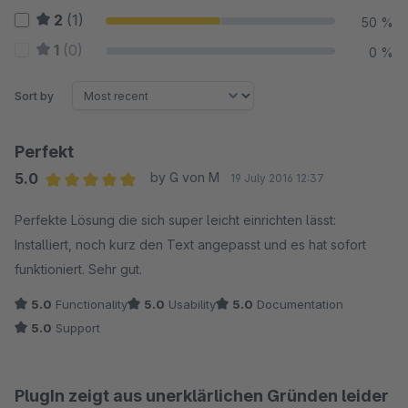
2
(1)
50 %
1
(0)
0 %
Sort by
Perfekt
5.0
by G von M
19 July 2016 12:37
Average rating of 5 out of 5 stars
Perfekte Lösung die sich super leicht einrichten lässt:
Installiert, noch kurz den Text angepasst und es hat sofort
funktioniert. Sehr gut.
5.0
Functionality
5.0
Usability
5.0
Documentation
5.0
Support
PlugIn zeigt aus unerklärlichen Gründen leider