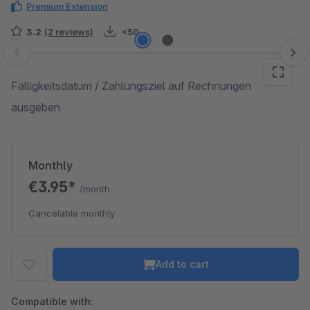
Premium Extension
3.2
(2 reviews)
<50
Skip image gallery
Fälligkeitsdatum / Zahlungsziel auf Rechnungen
ausgeben
Monthly
€3.95*
/month
Cancelable monthly
Add to cart
Compatible with: