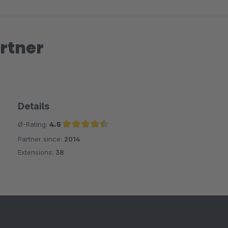
rtner
Details
Ø-Rating:
4.5
Partner since:
2014
Average rating of 4.5 out of 5 stars
Extensions:
38