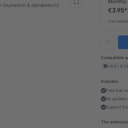
Monthly
en (numerisch & alphabetisch)
€3.95
Cancelable
Compatible w
4.0.0 - 5.7.
Includes:
Free trial 
All updates
Support fro
The extension