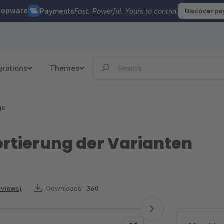
hopware
Payments
Fast. Powerful. Yours to control.
Discover p
grations
Themes
ge
rtierung der Varianten
reviews)
Downloads:
360