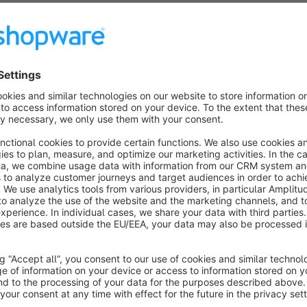
Weitere Plugins von dreischild
Kauf 3, Zahl 2 - Rabatt Aktion
Mehr erfahren
Rabatte un
Rabatt auf Kategorien
Mehr erfahren
Intelligentes Cros
erfahren
Komprimierung und Skalierung der Bilder (Pa
302 URL Weiterleitungen
Mehr erfahren
SEO Bulk Gener
Generator für Artikel
Mehr erfahren
Shopware CMS
Meh
erfahren
Set Artikel-Konfigurator
Mehr erfahren
SEO Pr
Variantenwechsel (Kundenfreundliche Variantenauswah