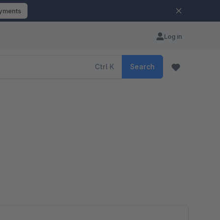
ayments
Log in
Ctrl
K
Search