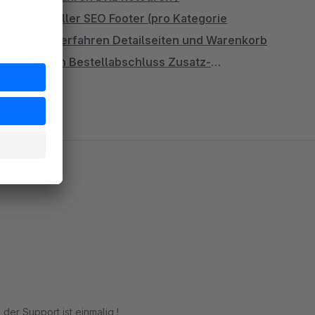
en
Individueller SEO Footer (pro Kategorie
sional
Mehr erfahren
Detailseiten und Warenkorb
hr erfahren
Bestellabschluss Zusatz-
ehr erfahren
Artikeldetails als Tab-Reiter
Mehr
ahren
Galerie für Shopware (SEO)
Mehr erfahren
en
Fälligkeitsdatum / Zahlungsziel auf
hr erfahren
Disqus-Artikelbewertung
Mehr
erfahren
Endlos Scrollen im Shopware
er Artikelbox
Mehr erfahren
 Scrollen mit Infinite Scroll
Mehr erfahren
o / Facebook Toolbar
Mehr erfahren
PDF Artikel-
 der Support ist einmalig !