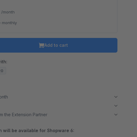
*
/month
 monthly
Add to cart
ith:
20
month
m the Extension Partner
 will be available for Shopware 6: