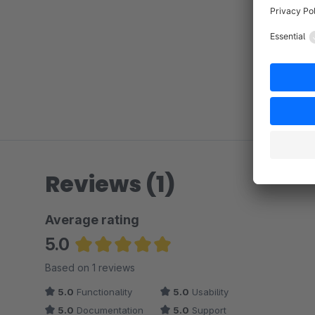
Reviews (1)
Average rating
5.0
Average rating of 5 out of 5 stars
Based on 1 reviews
5.0
Functionality
5.0
Usability
5.0
Documentation
5.0
Support