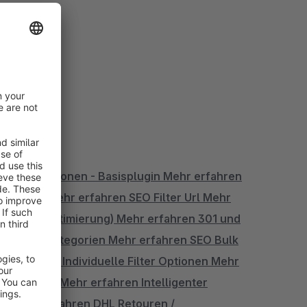
d Rabattaktionen - Basisplugin
Mehr erfahren
s-Selling
Mehr erfahren
SEO Filter Url
Mehr
geSpeed-Optimierung)
Mehr erfahren
301 und
ator für Kategorien
Mehr erfahren
SEO Bulk
r erfahren
Individuelle Filter Optionen
Mehr
ofessional
Mehr erfahren
Intelligenter
l)
Mehr erfahren
DHL Retouren /