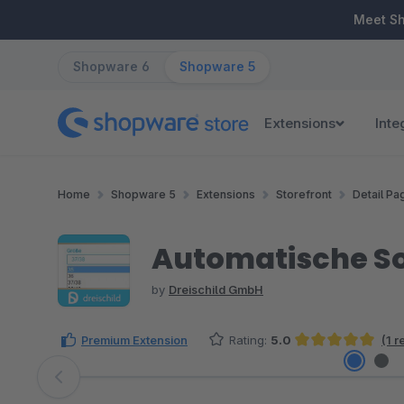
ip to main content
Skip to search
Skip to main navigation
Meet S
Shopware 6
Shopware 5
Extensions
Inte
Home
Shopware 5
Extensions
Storefront
Detail Pa
Automatische So
by
Dreischild GmbH
Premium Extension
Rating:
5.0
(1 
Average rating of 5 out of 5 stars
Skip image gallery