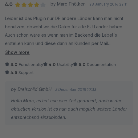
4.0
by Marc Thölken
28 January 2016 22:11
Average rating of 4 out of 5 stars
Leider ist das Plugin nur DE andere Länder kann man nicht
benutzen, obwohl wir die Daten für alle EU Länder haben.
Auch schön wäre es wenn man im Backend die Label´s
erstellen kann und diese dann an Kunden per Mail
weiterleiten könnte.
Show more
3.0
Functionality
4.0
Usability
5.0
Documentation
4.5
Support
by Dreischild GmbH
3 December 2018 10:33
Hallo Marc, es hat nun eine Zeit gedauert, doch in der
aktuellen Version ist es nun auch möglich weitere Länder
entsprechend einzubinden.