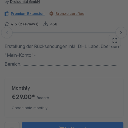
by
Dreischild GmbH
Premium Extension
Bronze certified
4.5
(2 reviews)
458
Skip image gallery
Erstellung der Rücksendungen inkl. DHL Label über den
"Mein-Konto"-
Bereich.....................................................................................
Monthly
€29.00*
/month
Cancelable monthly