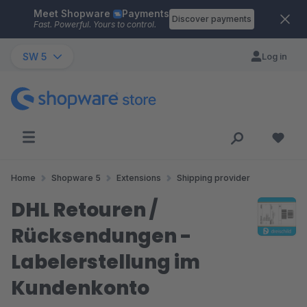
Meet Shopware
Payments
Skip to main content
Discover payments
Fast. Powerful. Yours to control.
SW 5
Log in
Home
Shopware 5
Extensions
Shipping provider
DHL Retouren /
Rücksendungen -
Labelerstellung im
Kundenkonto