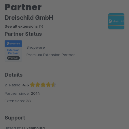
Partner
Backend sind TOP.
Dreischild GmbH
Seit wir das Modul installiert haben, bekommen wir von
See all extensions
unseren Kunden durchweg ein positives Feedback.
Partner Status
Prima!
Shopware
Premium Extension Partner
Details
Ø-Rating:
4.5
Partner since:
2014
Average rating of 4.5 out of 5 stars
Extensions:
38
Support
Based in:
Luxembourg