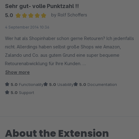
Sehr gut- volle Punktzahl !!
5.0
by Rolf Schoffers
Average rating of 5 out of 5 stars
4 September 2014 10:36
Wer hat als Shopinhaber schon gerne Retouren? Ich jedenfalls
nicht. Allerdings haben selbst große Shops wie Amazon,
Zalando und Co. aus gutem Grund eine super bequeme
Retourenabwicklung für Ihre Kunden.
Show more
Das schafft Vertrauen beim Verbraucher und das
5.0
Functionality
5.0
Usability
5.0
Documentation
Widerrufsrecht hat der Kunde ja sowieso. Wieso also nicht
5.0
Support
auch hier die Usability erhöhen?
Dies ist das perfekte Modul um Kunden eine problemlose
Retoure anzubieten. Die absolut kundenfreundliche
About the Extension
Bedienung, das einfache Retournieren der Ware, die
Anbindung an DHL und die übersichtliche Verwaltung im