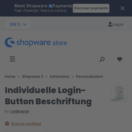
Meet Shopware
Payments
Skip to main content
Discover payments
Fast. Powerful. Yours to control.
SW 5
Log in
Home
Shopware 5
Extensions
Personalization
Individuelle Login-
Button Beschriftung
by
codiverse
Bronze certified