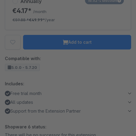
Annually
16.52% discount
€4.17*
/month
€59.88
*
€49.99*
/year
Add to cart
Compatible with:
5.0.0 - 5.7.20
Includes:
Free trial month
All updates
Support from the Extension Partner
Shopware 6 status:
There will be no successor for this extension