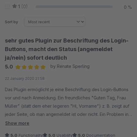
1
(0)
0 %
Sort by
sehr gutes Plugin zur Beschriftung des Login-
Buttons, macht den Status (angemeldet
ja/nein) sofort deutlich
5.0
by Renate Sperling
Average rating of 5 out of 5 stars
22 January 2020 21:58
Das Plugin ermöglicht je eine Beschriftung des Login-Buttons
vor und nach Anmeldung. Ein freundliches "Guten Tag, Frau
Müller" (statt dem eher legeren "Hi, Vorname") z. B. zeigt auf
jeder Seite, ob man angemeldet ist oder nicht. Ein Problem in
unserem Shop zur Sichtbarkeit der Variable „$salutation“
Show more
wurde nach Kontaktaufnahme mit dem Support umgehend und
5.0
Functionality
5.0
Usability
5.0
Documentation