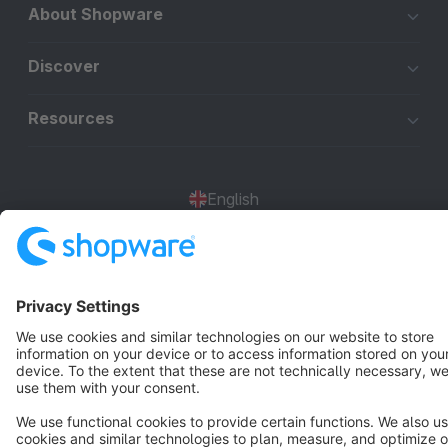
About Shopware
Discover
Resources
English
Star
3k+
Terms & Conditions
Privacy
Legal notice
Cookie settings
Copyright © shopware AG - All rights reserved
Notice: * All prices are quoted net of the statutory value-added tax