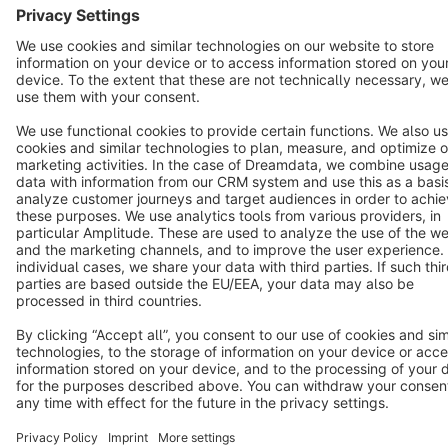
Copyright © shopware AG - All rights reserved
Notice: * All prices are quoted net of the statutory value-added tax