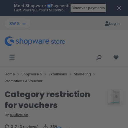
Meet Shopware
Payments
Skip to main content
Discover payments
Fast. Powerful. Yours to control.
SW 5
Log in
Home
Shopware 5
Extensions
Marketing
Promotions & Voucher
Category restriction
for vouchers
by
codiverse
3.7
(3 reviews)
359