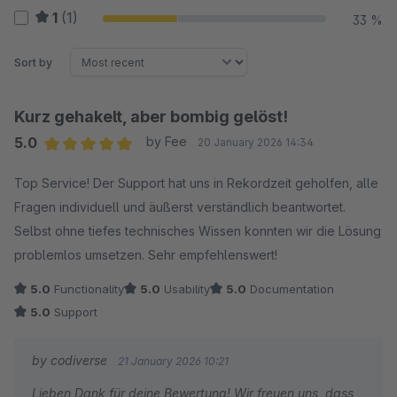
1
(1)
33 %
Sort by
Kurz gehakelt, aber bombig gelöst!
5.0
by Fee
20 January 2026 14:34
Average rating of 5 out of 5 stars
Top Service! Der Support hat uns in Rekordzeit geholfen, alle
Fragen individuell und äußerst verständlich beantwortet.
Selbst ohne tiefes technisches Wissen konnten wir die Lösung
problemlos umsetzen. Sehr empfehlenswert!
5.0
Functionality
5.0
Usability
5.0
Documentation
5.0
Support
by codiverse
21 January 2026 10:21
Lieben Dank für deine Bewertung! Wir freuen uns, dass