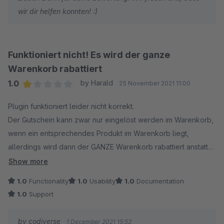
wir dir helfen konnten! :)
Funktioniert nicht! Es wird der ganze
Warenkorb rabattiert
1.0
by Harald
25 November 2021 11:00
Average rating of 1 out of 5 stars
Plugin funktioniert leider nicht korrekt.
Der Gutschein kann zwar nur eingelöst werden im Warenkorb,
wenn ein entsprechendes Produkt im Warenkorb liegt,
allerdings wird dann der GANZE Warenkorb rabattiert anstatt
nur die Artikel aus dieser Kategorie.
Show more
1.0
Functionality
1.0
Usability
1.0
Documentation
Für uns ein NO-GO und ein falsches Versprechen des Plugins.
1.0
Support
by codiverse
1 December 2021 15:52