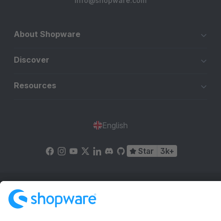
info@shopware.com
About Shopware
Discover
Resources
English
Star
3k+
Terms & Conditions
Privacy
Legal notice
Cookie settings