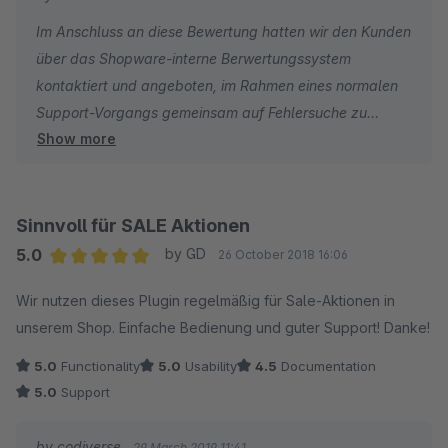
Im Anschluss an diese Bewertung hatten wir den Kunden
über das Shopware-interne Berwertungssystem
kontaktiert und angeboten, im Rahmen eines normalen
Support-Vorgangs gemeinsam auf Fehlersuche zu
Show more
gehen. Darauf wurde nicht reagiert. Uns wurde leider zu
keinem Zeitpunkt die Möglichkeit gegeben, das Plugin
im Shop des Kunden ans Laufen zu bekommen. Wir
wurden auch nicht (nachvollziehbar) kontaktiert.
Sinnvoll für SALE Aktionen
5.0
by GD
26 October 2018 16:06
(Anonym) von "falschen Versprechen" zu reden, ist aus
Average rating of 5 out of 5 stars
Wir nutzen dieses Plugin regelmäßig für Sale-Aktionen in
unserer Sicht rufschädigend und einfach falsch.
unserem Shop. Einfache Bedienung und guter Support! Danke!
5.0
Functionality
5.0
Usability
4.5
Documentation
5.0
Support
by codiverse
29 March 2019 11:41