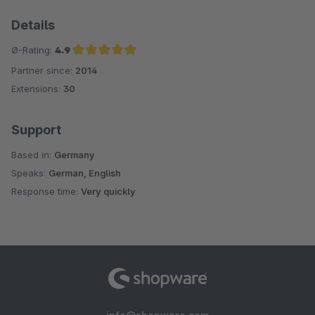
Details
Ø-Rating:
4.9
Partner since:
2014
Average rating of 4.9 out of 5 stars
Extensions:
30
Support
Based in:
Germany
Speaks:
German, English
Response time:
Very quickly